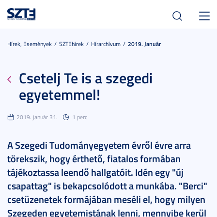
Toggl
navig
Hírek, Események
SZTEhírek
Hírarchívum
2019. Január
Csetelj Te is a szegedi
egyetemmel!
2019. január 31.
1 perc
A Szegedi Tudományegyetem évről évre arra
törekszik, hogy érthető, fiatalos formában
tájékoztassa leendő hallgatóit. Idén egy "új
csapattag" is bekapcsolódott a munkába. "Berci"
csetüzenetek formájában meséli el, hogy milyen
Szegeden egyetemistának lenni, mennyibe kerül