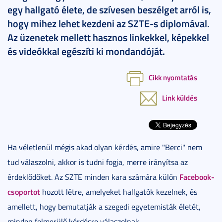
egy hallgató élete, de szívesen beszélget arról is,
hogy mihez lehet kezdeni az SZTE-s diplomával.
Az üzenetek mellett hasznos linkekkel, képekkel
és videókkal egészíti ki mondandóját.
Cikk nyomtatás
Link küldés
Ha véletlenül mégis akad olyan kérdés, amire "Berci" nem
tud válaszolni, akkor is tudni fogja, merre irányítsa az
Facebook-
érdeklődőket. Az SZTE minden kara számára külön
csoportot
hozott létre, amelyeket hallgatók kezelnek, és
amellett, hogy bemutatják a szegedi egyetemisták életét,
minden felmerülő kérdésre válaszolnak.