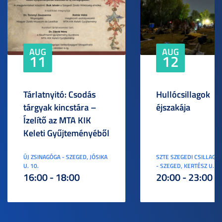
AUG
AUG
11
12
Tárlatnyitó: Csodás
Hullócsillagok
tárgyak kincstára –
éjszakája
Ízelítő az MTA KIK
Keleti Gyűjteményéből
ÚJ ZSINAGÓGA - SZEGED, JÓSIKA
SZTE SZEGEDI CSILLAGV
U. 10.
- SZEGED, KERTÉSZ U. 3.
16:00 - 18:00
20:00 - 23:00