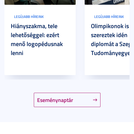
LEGÚJABB HÍREINK
LEGÚJABB HÍREINK
Hiányszakma, tele
Olimpikonok is
lehetőséggel: ezért
szereztek idén
menő logopédusnak
diplomát a Szege
lenni
Tudományegyet
Eseménynaptár