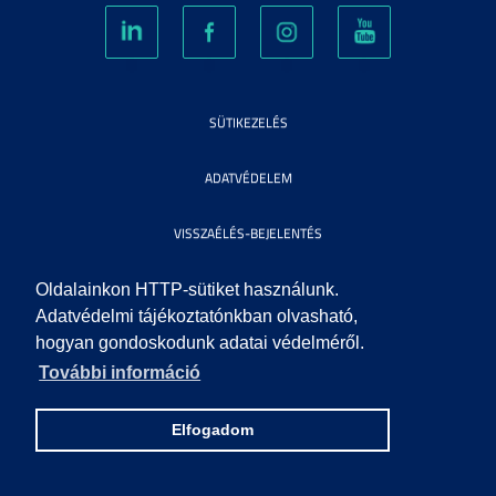
SÜTIKEZELÉS
ADATVÉDELEM
VISSZAÉLÉS-BEJELENTÉS
KÖZÉRDEKŰ ADATOK
Oldalainkon HTTP-sütiket használunk.
Adatvédelmi tájékoztatónkban olvasható,
hogyan gondoskodunk adatai védelméről.
IMPRESSZUM
További információ
SEGÍTSÉG
Elfogadom
© 2010 SZEGEDI TUDOMÁNYEGYETEM. MINDEN JOG FENNTARTVA.