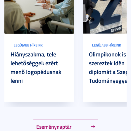
LEGÚJABB HÍREINK
LEGÚJABB HÍREINK
Hiányszakma, tele
Olimpikonok is
lehetőséggel: ezért
szereztek idén
menő logopédusnak
diplomát a Szege
lenni
Tudományegyet
Eseménynaptár