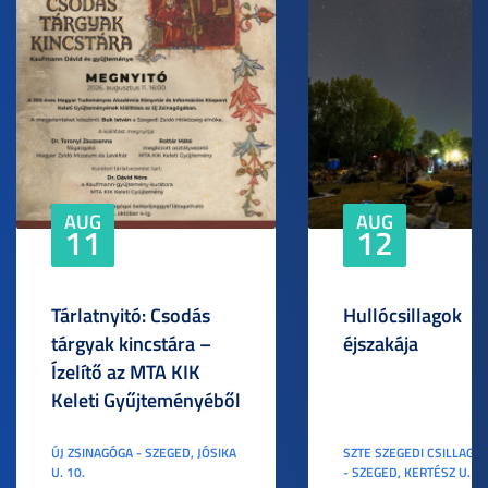
AUG
AUG
11
12
Tárlatnyitó: Csodás
Hullócsillagok
tárgyak kincstára –
éjszakája
Ízelítő az MTA KIK
Keleti Gyűjteményéből
ÚJ ZSINAGÓGA - SZEGED, JÓSIKA
SZTE SZEGEDI CSILLAGV
U. 10.
- SZEGED, KERTÉSZ U. 3.