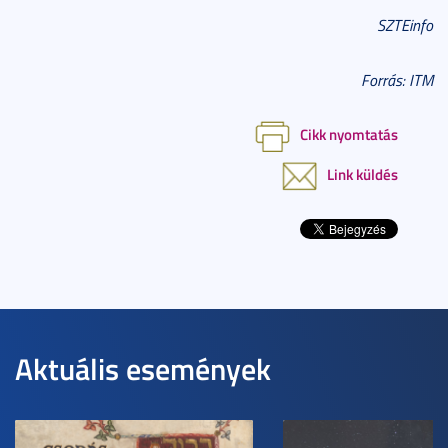
SZTEinfo
Forrás: ITM
Cikk nyomtatás
Link küldés
Aktuális események