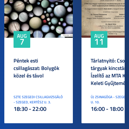
AUG
AUG
7
11
Péntek esti
Tárlatnyitó: Csod
csillagászat: Bolygók
tárgyak kincstára
közel és távol
Ízelítő az MTA KI
Keleti Gyűjtemén
SZTE SZEGEDI CSILLAGVIZSGÁLÓ
ÚJ ZSINAGÓGA - SZEGED,
- SZEGED, KERTÉSZ U. 3.
U. 10.
18:30 - 22:00
16:00 - 18:00