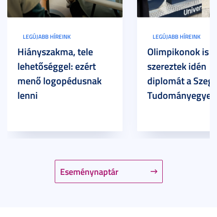
LEGÚJABB HÍREINK
LEGÚJABB HÍREINK
Hiányszakma, tele
Olimpikonok is
lehetőséggel: ezért
szereztek idén
menő logopédusnak
diplomát a Szege
lenni
Tudományegyet
Eseménynaptár