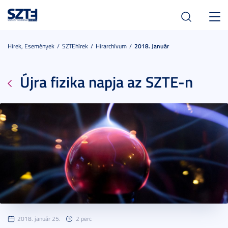
Toggl
navig
Hírek, Események
SZTEhírek
Hírarchívum
2018. Január
Újra fizika napja az SZTE-n
2018. január 25.
2 perc