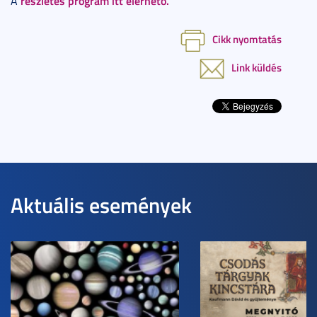
részletes program itt elérhető.
A
Cikk nyomtatás
Link küldés
Aktuális események