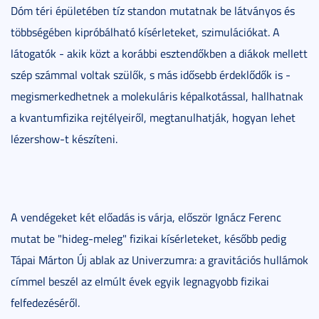
Dóm téri épületében tíz standon mutatnak be látványos és
többségében kipróbálható kísérleteket, szimulációkat. A
látogatók - akik közt a korábbi esztendőkben a diákok mellett
szép számmal voltak szülők, s más idősebb érdeklődők is -
megismerkedhetnek a molekuláris képalkotással, hallhatnak
a kvantumfizika rejtélyeiről, megtanulhatják, hogyan lehet
lézershow-t készíteni.
A vendégeket két előadás is várja, először Ignácz Ferenc
mutat be "hideg-meleg" fizikai kísérleteket, később pedig
Tápai Márton Új ablak az Univerzumra: a gravitációs hullámok
címmel beszél az elmúlt évek egyik legnagyobb fizikai
felfedezéséről.