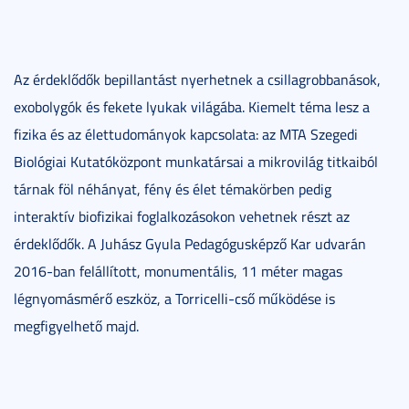
Az érdeklődők bepillantást nyerhetnek a csillagrobbanások,
exobolygók és fekete lyukak világába. Kiemelt téma lesz a
fizika és az élettudományok kapcsolata: az MTA Szegedi
Biológiai Kutatóközpont munkatársai a mikrovilág titkaiból
tárnak föl néhányat, fény és élet témakörben pedig
interaktív biofizikai foglalkozásokon vehetnek részt az
érdeklődők. A Juhász Gyula Pedagógusképző Kar udvarán
2016-ban felállított, monumentális, 11 méter magas
légnyomásmérő eszköz, a Torricelli-cső működése is
megfigyelhető majd.