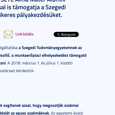
al is támogatja a Szegedi
ikeres pályakezdésüket.
Link küldés
a Szegedi Tudományegyetemnek az
olgáltatása
észítő, a munkaerőpiaci elhelyezkedést támogató
ezni
. A 2018. március 1. és július 1. közötti
atársait kérdeztük.
k segítenek azzal, hogy megosztják szakmai
oldalát az egyes szakmáknak
. Az egyetemi éveid