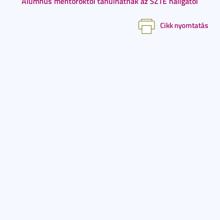
Alumnus mentoroktól tanulhatnak az SZTE hallgatói
Cikk nyomtatás