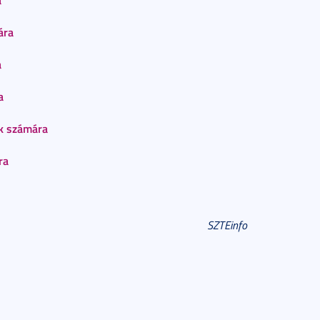
ára
a
a
ók számára
ra
SZTEinfo