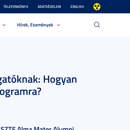
TELEFONKÖNYV
ADATVÉDELEM
ENGLISH
Hírek, Események
lgatóknak: Hogyan
rogramra?
az SZTE Alma Mater Alumni