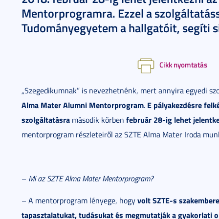
Mentorprogramra. Ezzel a szolgáltatáss
Tudományegyetem a hallgatóit, segíti s
Cikk nyomtatás
„Szegedikumnak” is nevezhetnénk, mert annyira egyedi sz
Alma Mater Alumni Mentorprogram
E pályakezdésre felk
.
szolgáltatásra
február 28-ig lehet jelentk
második körben
mentorprogram részleteiről az SZTE Alma Mater Iroda munk
–
Mi az SZTE Alma Mater Mentorprogram?
volt SZTE-s szakembere
– A mentorprogram lényege, hogy
tapasztalatukat, tudásukat és megmutatják a gyakorlati 