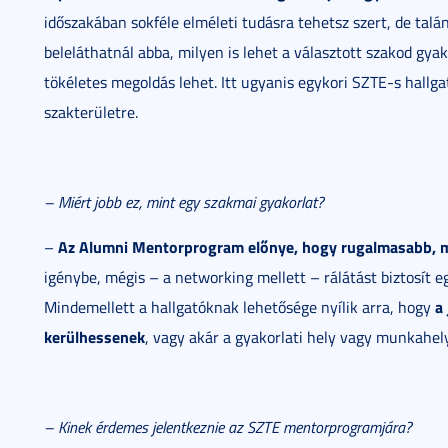
időszakában sokféle elméleti tudásra tehetsz szert, de talá
beleláthatnál abba, milyen is lehet a választott szakod gya
tökéletes megoldás lehet. Itt ugyanis egykori SZTE-s hallga
szakterületre.
– Miért jobb ez, mint egy szakmai gyakorlat?
Az Alumni Mentorprogram előnye, hogy rugalmasabb, m
–
igénybe, mégis – a networking mellett – rálátást biztosít 
a
Mindemellett a hallgatóknak lehetősége nyílik arra, hogy
kerülhessenek
, vagy akár a gyakorlati hely vagy munkahel
– Kinek érdemes jelentkeznie az SZTE mentorprogramjára?