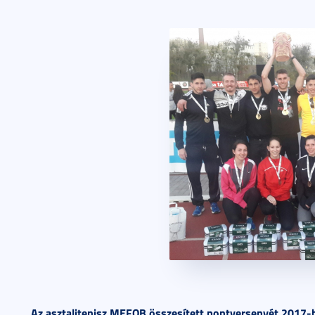
Az asztalitenisz MEFOB összesített pontversenyét 2017-b