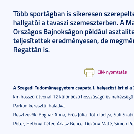
Több sportágban is sikeresen szerepe
hallgatói a tavaszi szemeszterben. A M
Országos Bajnokságon például asztalit
teljesítettek eredményesen, de megmé
Regattán is.
Cikk nyomtatás
A Szegedi Tudományegyetem csapata I. helyezést ért el 
km hosszú útvonal 12 különböző hosszúságú és nehézségű sz
Parkon keresztül haladva.
Résztvevők: Bognár Anna, Erős Júlia, Tóth Ibolya, Süli Szab
Péter, Hetényi Péter, Ádász Bence, Dékány Máté, Simon Pé