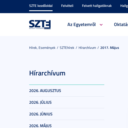
SZTE kezdőoldal
Felvételi
Felvett hallgatóknak
Hall
Az Egyetemről
Oktatá
Hírek, Események
SZTEhírek
Hírarchívum
2017. Május
Hírarchívum
2026. AUGUSZTUS
2026. JÚLIUS
2026. JÚNIUS
2026. MÁJUS