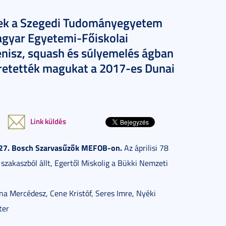
ltek a Szegedi Tudományegyetem
agyar Egyetemi-Főiskolai
enisz, squash és súlyemelés ágban
retették magukat a 2017-es Dunai
Link küldés
a 27. Bosch Szarvasűzők MEFOB-on.
Az áprilisi 78
akaszból állt, Egertől Miskolig a Bükki Nemzeti
ina Mercédesz, Cene Kristóf, Seres Imre, Nyéki
ter