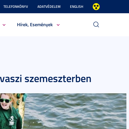
TELEFONKÖNYV
ADATVÉDELEM
ENGLISH
Hírek, Események
tavaszi szemeszterben