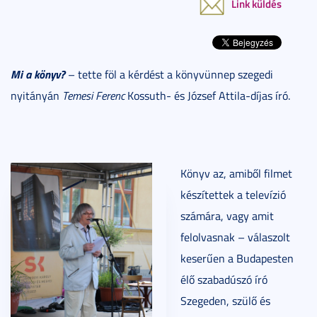
Link küldés
Mi a könyv?
– tette föl a kérdést a könyvünnep szegedi
nyitányán
Temesi Ferenc
Kossuth- és József Attila-díjas író.
Könyv az, amiből filmet
készítettek a televízió
számára, vagy amit
felolvasnak – válaszolt
keserűen a Budapesten
élő szabadúszó író
Szegeden, szülő és