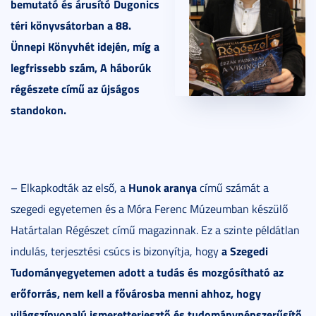
bemutató és árusító Dugonics
téri könyvsátorban a 88.
Ünnepi Könyvhét idején, míg a
legfrissebb szám, A háborúk
régészete című az újságos
standokon.
Hunok aranya
– Elkapkodták az első, a
című számát a
szegedi egyetemen és a Móra Ferenc Múzeumban készülő
Határtalan Régészet című magazinnak. Ez a szinte példátlan
a Szegedi
indulás, terjesztési csúcs is bizonyítja, hogy
Tudományegyetemen adott a tudás és mozgósítható az
erőforrás, nem kell a fővárosba menni ahhoz, hogy
világszínvonalú ismeretterjesztő és tudománynépszerűsítő