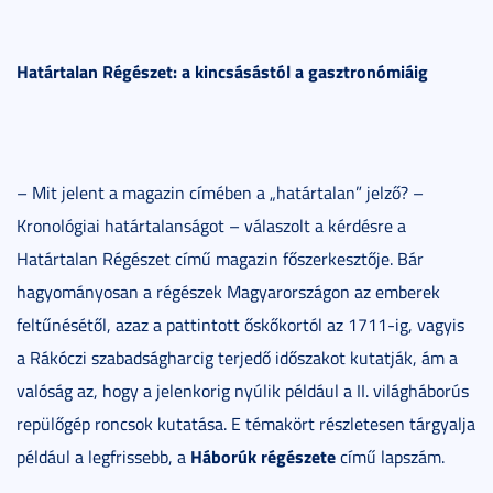
Határtalan Régészet: a kincsásástól a gasztronómiáig
– Mit jelent a magazin címében a „határtalan” jelző? –
Kronológiai határtalanságot – válaszolt a kérdésre a
Határtalan Régészet című magazin főszerkesztője. Bár
hagyományosan a régészek Magyarországon az emberek
feltűnésétől, azaz a pattintott őskőkortól az 1711-ig, vagyis
a Rákóczi szabadságharcig terjedő időszakot kutatják, ám a
valóság az, hogy a jelenkorig nyúlik például a II. világháborús
repülőgép roncsok kutatása. E témakört részletesen tárgyalja
Háborúk régészete
például a legfrissebb, a
című lapszám.