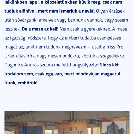
lelkünkben lapul, a képzeletünkben búvik meg, csak nem
tudjuk előhívni, mert nem ismerjük a nevét.
Olyan érzések
után sóvárgunk, amelyek vagy bennünk vannak, vagy sosem
De a mese az kell!
lesznek.
Nem csak a gyerekeknek. A mese
az igazság módszere, hogy az emberi tudatba csempéssze
magát az, amit nem tudunk megnevezni – utalt a friss Pro
Urbe-díjas író a nagy mesemondókra, köztük a szegediekre.
Nincs két
Dugonics András szobra mellett hangsúlyozta:
irodalom sem, csak egy van, mert mindnyájan magyarul
írunk, embörök!