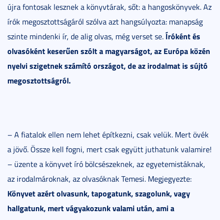
újra fontosak lesznek a könyvtárak, sőt: a hangoskönyvek. Az
írók megosztottságáról szólva azt hangsúlyozta: manapság
Íróként és
szinte mindenki ír, de alig olvas, még verset se.
olvasóként keserűen szólt a magyarságot, az Európa közén
nyelvi szigetnek számító országot, de az irodalmat is sújtó
megosztottságról.
– A fiatalok ellen nem lehet építkezni, csak velük. Mert övék
a jövő. Össze kell fogni, mert csak együtt juthatunk valamire!
– üzente a könyvet író bölcsészeknek, az egyetemistáknak,
az irodalmároknak, az olvasóknak Temesi. Megjegyezte:
Könyvet azért olvasunk, tapogatunk, szagolunk, vagy
hallgatunk, mert vágyakozunk valami után, ami a