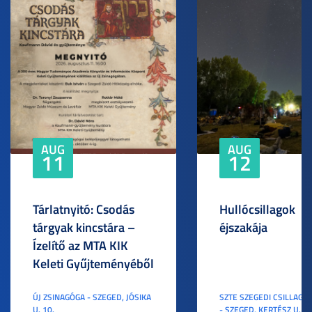
AUG
AUG
11
12
Tárlatnyitó: Csodás
Hullócsillagok
tárgyak kincstára –
éjszakája
Ízelítő az MTA KIK
Keleti Gyűjteményéből
ÚJ ZSINAGÓGA - SZEGED, JÓSIKA
SZTE SZEGEDI CSILLAGV
U. 10.
- SZEGED, KERTÉSZ U. 3.