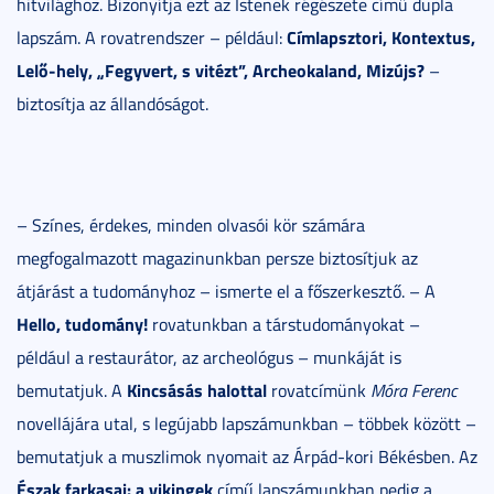
hitvilághoz. Bizonyítja ezt az Istenek régészete című dupla
Címlapsztori, Kontextus,
lapszám. A rovatrendszer – például:
Lelő-hely, „Fegyvert, s vitézt”, Archeokaland, Mizújs?
–
biztosítja az állandóságot.
– Színes, érdekes, minden olvasói kör számára
megfogalmazott magazinunkban persze biztosítjuk az
átjárást a tudományhoz – ismerte el a főszerkesztő. – A
Hello, tudomány!
rovatunkban a társtudományokat –
például a restaurátor, az archeológus – munkáját is
Kincsásás halottal
bemutatjuk. A
rovatcímünk
Móra Ferenc
novellájára utal, s legújabb lapszámunkban – többek között –
bemutatjuk a muszlimok nyomait az Árpád-kori Békésben. Az
Észak farkasai: a vikingek
című lapszámunkban pedig a