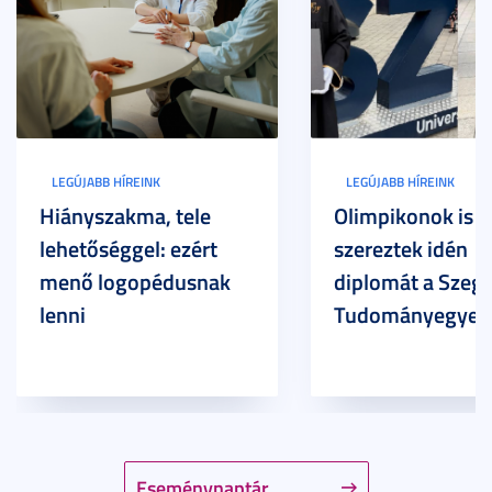
LEGÚJABB HÍREINK
LEGÚJABB HÍREINK
Hiányszakma, tele
Olimpikonok is
lehetőséggel: ezért
szereztek idén
menő logopédusnak
diplomát a Szege
lenni
Tudományegyet
Eseménynaptár