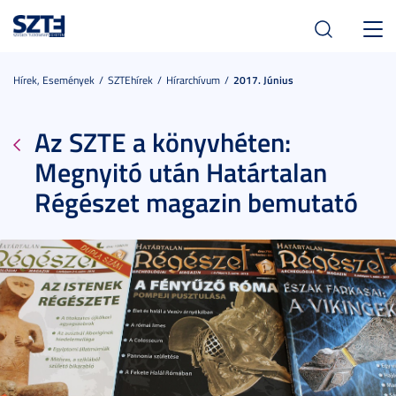
Toggl
navig
Hírek, Események
SZTEhírek
Hírarchívum
2017. Június
Az SZTE a könyvhéten:
Megnyitó után Határtalan
Régészet magazin bemutató