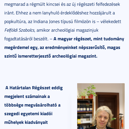
megmarad a régmúlt kincsei és az új régészeti felfedezések
iránt. Ehhez a nem lanyhuló érdeklődéshez hozzájárult a
popkultúra, az Indiana Jones típusú filmözön is – vélekedett
Felföldi Szabolcs
, amikor archeológiai magazinjuk
A magyar régészet, mint tudomány
fogadtatásáról beszélt. –
megérdemel egy, az eredményeinket népszerűsítő, magas
szintű ismeretterjesztő archeológiai magazint.
A Határtalan Régészet eddig
megjelent számainak a
többsége megvásárolható a
szegedi egyetemi kiadói
műhelyek kiadványait