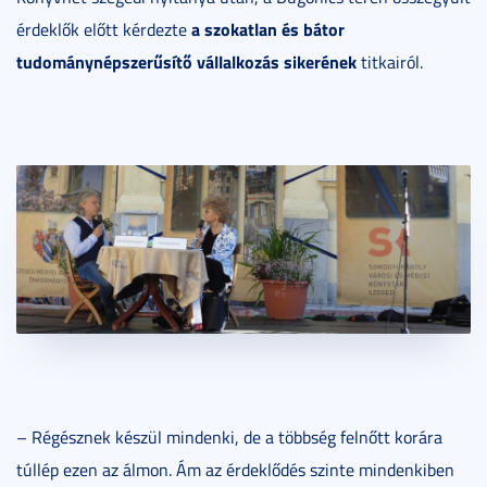
a szokatlan és bátor
érdeklők előtt kérdezte
tudománynépszerűsítő vállalkozás sikerének
titkairól.
– Régésznek készül mindenki, de a többség felnőtt korára
túllép ezen az álmon. Ám az érdeklődés szinte mindenkiben