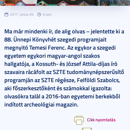
2017. június 09.
6 perc
Ma már mindenki ír, de alig olvas – jelentette ki a
88. Ünnepi Könyvhét szegedi programjait
megnyitó Temesi Ferenc. Az egykor a szegedi
egyetem egykori magyar-angol szakos
hallgatója, a Kossuth- és József Attila-díjas író
szavaira rácáfolt az SZTE tudománynépszerűsítő
programján az SZTE régésze, Felföldi Szabolcs,
aki főszerkesztőként és számokkal igazolta:
olvasókra talál a 2016-ban egyetemi berkekből
indított archeológiai magazin.
Cikk nyomtatás