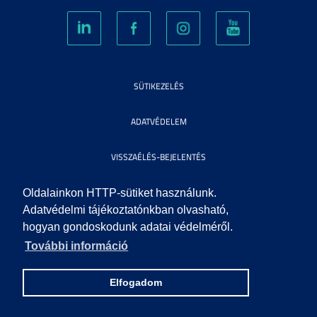
SÜTIKEZELÉS
ADATVÉDELEM
VISSZAÉLÉS-BEJELENTÉS
KÖZÉRDEKŰ ADATOK
Oldalainkon HTTP-sütiket használunk.
Adatvédelmi tájékoztatónkban olvasható,
hogyan gondoskodunk adatai védelméről.
IMPRESSZUM
További információ
SEGÍTSÉG
Elfogadom
© 2010 SZEGEDI TUDOMÁNYEGYETEM. MINDEN JOG FENNTARTVA.