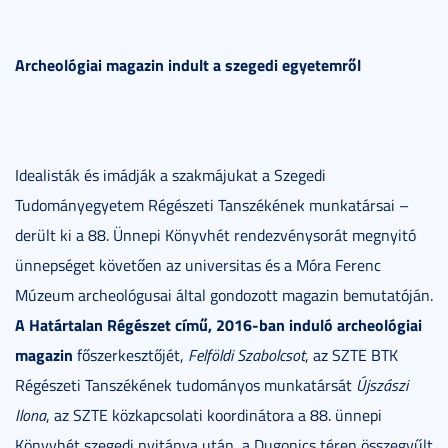
Archeológiai magazin indult a szegedi egyetemről
Idealisták és imádják a szakmájukat a Szegedi
Tudományegyetem Régészeti Tanszékének munkatársai –
derült ki a 88. Ünnepi Könyvhét rendezvénysorát megnyitó
ünnepséget követően az universitas és a Móra Ferenc
Múzeum archeológusai által gondozott magazin bemutatóján.
A Határtalan Régészet című, 2016-ban induló archeológiai
magazin
főszerkesztőjét,
Felföldi Szabolcsot
, az SZTE BTK
Régészeti Tanszékének tudományos munkatársát
Újszászi
Ilona
, az SZTE közkapcsolati koordinátora a 88. ünnepi
Könyvhét szegedi nyitánya után, a Dugonics téren összegyűlt