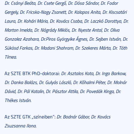
Dr. Csányi Beáta, Dr. Csete Gergő, Dr. Dósa Sándor, Dr. Fodor
Gergely, Dr. Fricska-Nagy Zsanett, Dr. Kalapos Anita, Dr. Kiscsatári
Laura, Dr. Kohári Mária, Dr. Kovács Csaba, Dr. Laczkó Dorottya, Dr.
Marton Imelda, Dr. Nógrády Miklós, Dr. Nyeste Antal, Dr. Oliva
Gonzalez Azahara, Dr.Piros Györgyike Ágnes, Dr. Sejben István, Dr.
Sükösd Farkas, Dr. Madani Shahram, Dr. Szekeres Márta, Dr. Tóth
Tímea.
Az SZTE BTK PhD-doktorai:
Dr. Asztalos Kata, Dr. Ingo Barkow,
Dr. Danka Balázs, Dr. Gulyás László, Dr. Kőhalmi Péter, Dr. Molnár
Dávid, Dr. Pál Katalin, Dr. Pásztor Attila, Dr. Povedák Kinga, Dr.
Thékes István.
Az SZTE GTK „színeiben”:
Dr. Bodnár Gábor, Dr. Kovács
Zsuzsanna Ilona.