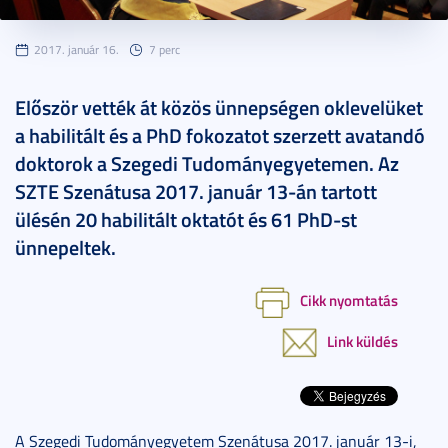
2017. január 16.
7 perc
Először vették át közös ünnepségen oklevelüket
a habilitált és a PhD fokozatot szerzett avatandó
doktorok a Szegedi Tudományegyetemen. Az
SZTE Szenátusa 2017. január 13-án tartott
ülésén 20 habilitált oktatót és 61 PhD-st
ünnepeltek.
Cikk nyomtatás
Link küldés
A Szegedi Tudományegyetem Szenátusa 2017. január 13-i,