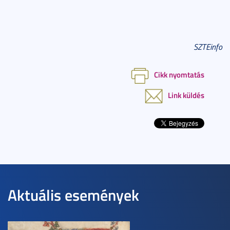
SZTEinfo
Cikk nyomtatás
Link küldés
Aktuális események