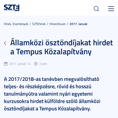
Toggl
navig
Hírek, Események
SZTEhírek
Hírarchívum
2017. Január
Államközi ösztöndíjakat hirdet
a Tempus Közalapítvány
2017. január 12.
3 perc
A 2017/2018-as tanévben megvalósítható
teljes- és részképzésre, rövid és hosszú
tanulmányútra valamint nyári egyetemi
kurzusokra hirdet külföldre szóló államközi
ösztöndíjakat a Tempus Közalapítvány.