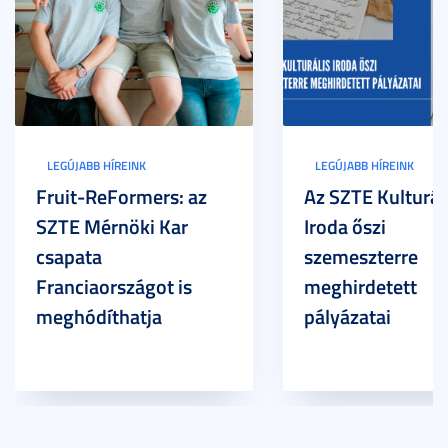
LEGÚJABB HÍREINK
LEGÚJABB HÍREINK
Fruit-ReFormers: az
Az SZTE Kulturál
SZTE Mérnöki Kar
Iroda őszi
csapata
szemeszterre
Franciaországot is
meghirdetett
meghódíthatja
pályázatai