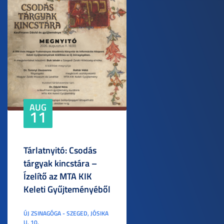
AUG
11
Tárlatnyitó: Csodás
tárgyak kincstára –
Ízelítő az MTA KIK
Keleti Gyűjteményéből
ÚJ ZSINAGÓGA - SZEGED, JÓSIKA
U. 10.