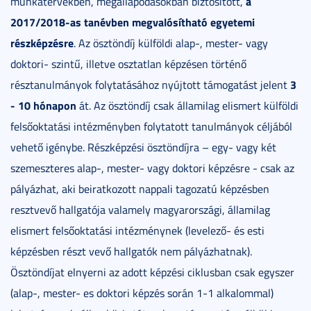
a
munkatervekben, megállapodásokban biztosított,
2017/2018-as tanévben megvalósítható egyetemi
részképzésre
. Az ösztöndíj külföldi alap-, mester- vagy
doktori- szintű, illetve osztatlan képzésen történő
3
résztanulmányok folytatásához nyújtott támogatást jelent
- 10 hónapon
át. Az ösztöndíj csak államilag elismert külföldi
felsőoktatási intézményben folytatott tanulmányok céljából
vehető igénybe. Részképzési ösztöndíjra – egy- vagy két
szemeszteres alap-, mester- vagy doktori képzésre - csak az
pályázhat, aki beiratkozott nappali tagozatú képzésben
resztvevő hallgatója valamely magyarországi, államilag
elismert felsőoktatási intézménynek (levelező- és esti
képzésben részt vevő hallgatók nem pályázhatnak).
Ösztöndíjat elnyerni az adott képzési ciklusban csak egyszer
(alap-, mester- es doktori képzés során 1-1 alkalommal)