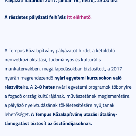
Pályázati határidő: 2017. január 16., hétfő,. 23.00 óra
A részletes pályázati felhívás
itt elérhető.
A Tempus Közalapítvány pályázatot hirdet a kétoldalú
nemzetközi oktatási, tudományos és kulturális
munkatervekben, megállapodásokban biztosított, a 2017
nyári egyetemi kurzusokon való
nyarán megrendezendő
részvétel
2-8 hetes
re. A
nyári egyetemi programok többnyire
a fogadó ország kultúrájának, művészetének megismerésére,
a pályázó nyelvtudásának tökéletesítésére nyújtanak
A Tempus Közalapítvány utazási átalány-
lehetőséget.
támogatást biztosít az ösztöndíjasoknak.