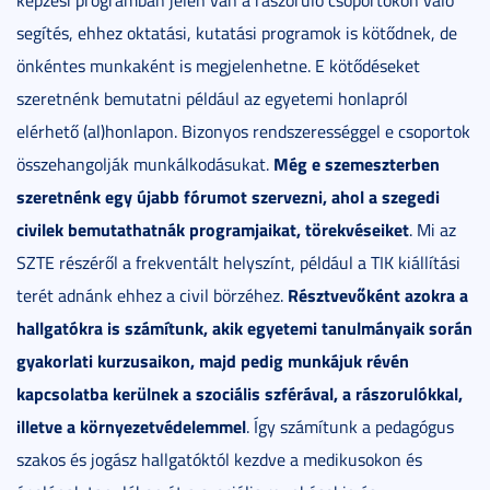
segítés, ehhez oktatási, kutatási programok is kötődnek, de
önkéntes munkaként is megjelenhetne. E kötődéseket
szeretnénk bemutatni például az egyetemi honlapról
elérhető (al)honlapon. Bizonyos rendszerességgel e csoportok
Még e szemeszterben
összehangolják munkálkodásukat.
szeretnénk egy újabb fórumot szervezni, ahol a szegedi
civilek bemutathatnák programjaikat, törekvéseiket
. Mi az
SZTE részéről a frekventált helyszínt, például a TIK kiállítási
Résztvevőként azokra a
terét adnánk ehhez a civil börzéhez.
hallgatókra is számítunk, akik egyetemi tanulmányaik során
gyakorlati kurzusaikon, majd pedig munkájuk révén
kapcsolatba kerülnek a szociális szférával, a rászorulókkal,
illetve a környezetvédelemmel
. Így számítunk a pedagógus
szakos és jogász hallgatóktól kezdve a medikusokon és