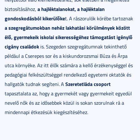
a hajléktalanokat, a hajléktalan
biztosításához,
gondoskodásból kikerülőke
t. A rászorulók körébe tartoznak
a szegregátumokban nehéz lakhatási körülmények között
élő, gyermekeik iskolai sikerességéhez támogatást igénylő
cigány családok
is. Szegeden szegregátumnak tekinthető
például a Cserepes sor és a kiskundorozsmai Búza és Árpa
utca környéke. Az itt élők számára a kellő érzékenységgel és
pedagógiai felkészültséggel rendelkező egyetemi oktatók és
Szeretetláda csoport
hallgatók tudnak segíteni. A
tapasztalata az, hogy a gyermekét vagy gyermekeit egyedül
nevelő nők és az idősebbek közül is sokan szorulnak rá a
mindennapi étkezésük kiegészítéséhez.