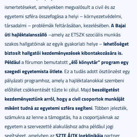
ismertetéseket, amelyekben megvalósult a civil és az
egyetemi szféra összefogása a helyi – környezetvédelmi,
A Bajai
társadalmi – problémák feltárásában, kezelésében.
úti hajléktalanszálló
–amely az ETSZK szociális munkás
lehetőséget
szakos hallgatóinak az egyik gyakorlati helye –
biztosít hallgatói kezdeményezések kibontakozására is.
Például
„élő könyvtár”
program egy
a fórumon bemutatott
szegedi egyetemista ötlete
. Ez a tudás adott ösztönzést egy
pályázati programhoz, amely a hajléktalanokkal szembeni
beszélgetést
előítélet csökkentését tűzte ki célul. Majd
kezdeményeztünk arról, hogy a civil csoportok munkáját
miként tudná az egyetemi szféra segíteni
. Többen jelezték,
számukra az lenne a támogatás, ha a csoportjaiknak az
egyetem a szervezetté alakuláshoz adna például jogi
SZTE ÁJTK Jogklinikája
segítséget, amelyben az
partner