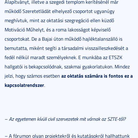
Alapítványt, illetve a szegedi templom kerítésénél már
működő Szeretetládát elhelyező csoportot ugyanúgy
meghívtuk, mint az oktatási szegregáció ellen küzdő
Motiváció Műhelyt, és a roma lakosságot képviselő
csoportokat. De a Bajai úton működő hajléktalanszálló is
bemutatta, miként segíti a társadalmi visszailleszkedését a
fedél nélkül maradt személyeknek. E munkába az ETSZK
hallgatói is bekapcsolódnak, szakmai gyakorlatukon. Mindez
az oktatás számára is fontos ez a
jelzi, hogy számos esetben
kapcsolatrendszer
.
–
Az egyetemen kívüli civil szervezetek mit várnak az SZTE-től?
– A fórumon olyan projektekről és kutatásokról hallhattunk