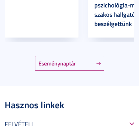
pszichológia-ma
szakos hallgatóv
beszélgettünk
Eseménynaptár
Hasznos linkek
FELVÉTELI