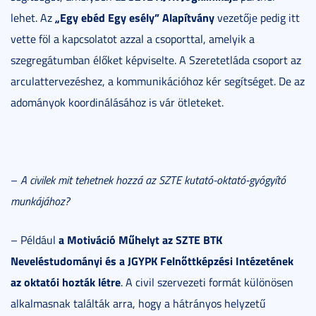
„Egy ebéd Egy esély” Alapítvány
lehet. Az
vezetője pedig itt
vette föl a kapcsolatot azzal a csoporttal, amelyik a
szegregátumban élőket képviselte. A Szeretetláda csoport az
arculattervezéshez, a kommunikációhoz kér segítséget. De az
adományok koordinálásához is vár ötleteket.
–
A civilek
mit tehetnek hozzá az SZTE kutató-oktató-gyógyító
munkájához?
a Motiváció Műhelyt az SZTE BTK
– Például
Neveléstudományi és a JGYPK Felnőttképzési Intézetének
az oktatói hozták létre
. A civil szervezeti formát különösen
alkalmasnak találták arra, hogy a hátrányos helyzetű