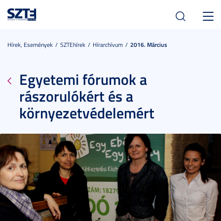
Toggl
navig
Hírek, Események
SZTEhírek
Hírarchívum
2016. Március
Egyetemi fórumok a
rászorulókért és a
környezetvédelemért