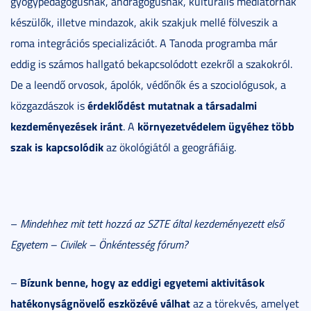
gyógypedagógusnak, andragógusnak, kulturális mediátornak
készülők, illetve mindazok, akik szakjuk mellé fölveszik a
roma integrációs specializációt. A Tanoda programba már
eddig is számos hallgató bekapcsolódott ezekről a szakokról.
De a leendő orvosok, ápolók, védőnők és a szociológusok, a
érdeklődést mutatnak a társadalmi
közgazdászok is
kezdeményezések iránt
környezetvédelem ügyéhez több
. A
szak is kapcsolódik
az ökológiától a geográfiáig.
–
Mindehhez mit tett hozzá az SZTE által kezdeményezett első
Egyetem – Civilek – Önkéntesség fórum?
Bízunk benne, hogy az eddigi egyetemi aktivitások
–
hatékonyságnövelő eszközévé válhat
az a törekvés, amelyet