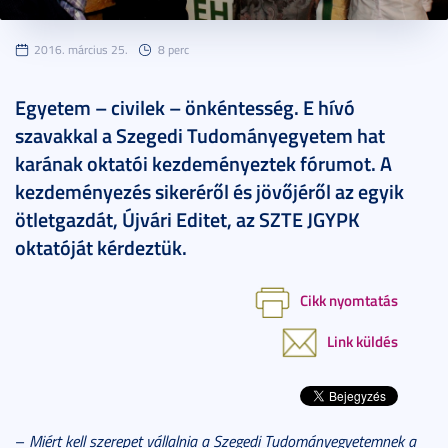
2016. március 25.
8 perc
Egyetem – civilek – önkéntesség. E hívó
szavakkal a Szegedi Tudományegyetem hat
karának oktatói kezdeményeztek fórumot. A
kezdeményezés sikeréről és jövőjéről az egyik
ötletgazdát, Újvári Editet, az SZTE JGYPK
oktatóját kérdeztük.
Cikk nyomtatás
Link küldés
–
Miért kell szerepet vállalnia a Szegedi Tudományegyetemnek a