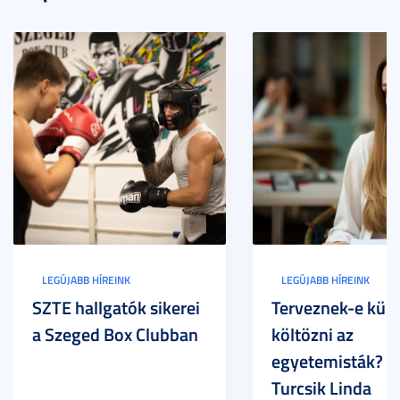
LEGÚJABB HÍREINK
LEGÚJABB HÍREINK
SZTE hallgatók sikerei
Terveznek-e külf
a Szeged Box Clubban
költözni az
egyetemisták? –
Turcsik Linda