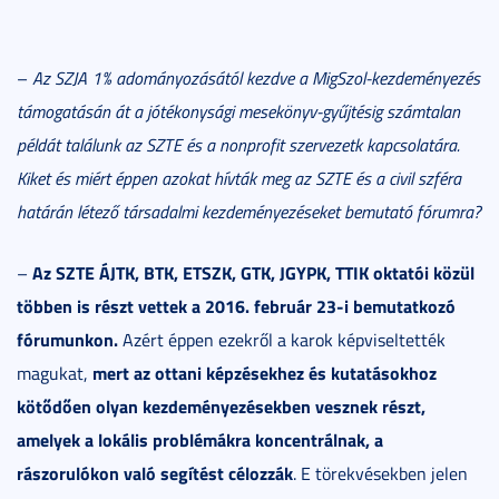
–
Az SZJA 1% adományozásától kezdve a MigSzol-kezdeményezés
támogatásán át a jótékonysági mesekönyv-gyűjtésig számtalan
példát találunk az SZTE és a nonprofit szervezetk kapcsolatára.
Kiket és miért éppen azokat hívták meg az SZTE és a civil szféra
határán létező társadalmi kezdeményezéseket bemutató fórumra?
Az SZTE ÁJTK, BTK, ETSZK, GTK, JGYPK, TTIK oktatói közül
–
többen is részt vettek a 2016. február 23-i bemutatkozó
fórumunkon.
Azért éppen ezekről a karok képviseltették
mert az ottani képzésekhez és kutatásokhoz
magukat,
kötődően olyan kezdeményezésekben vesznek részt,
amelyek a lokális problémákra koncentrálnak, a
rászorulókon való segítést célozzák
. E törekvésekben jelen