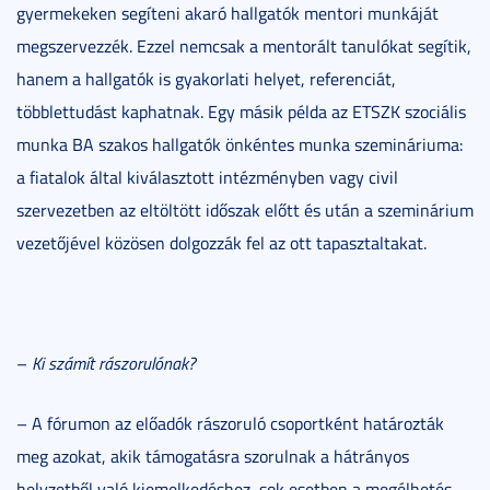
gyermekeken segíteni akaró hallgatók mentori munkáját
megszervezzék. Ezzel nemcsak a mentorált tanulókat segítik,
hanem a hallgatók is gyakorlati helyet, referenciát,
többlettudást kaphatnak. Egy másik példa az ETSZK szociális
munka BA szakos hallgatók önkéntes munka szemináriuma:
a fiatalok által kiválasztott intézményben vagy civil
szervezetben az eltöltött időszak előtt és után a szeminárium
vezetőjével közösen dolgozzák fel az ott tapasztaltakat.
–
Ki számít rászorulónak?
– A fórumon az előadók rászoruló csoportként határozták
meg azokat, akik támogatásra szorulnak a hátrányos
helyzetből való kiemelkedéshez, sok esetben a megélhetés