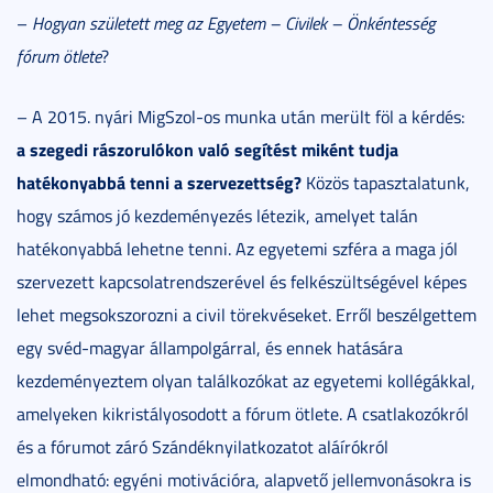
–
Hogyan született meg az
Egyetem – Civilek – Önkéntesség
fórum ötlete
?
– A 2015. nyári MigSzol-os munka után merült föl a kérdés:
a szegedi rászorulókon való segítést miként tudja
hatékonyabbá tenni a szervezettség?
Közös tapasztalatunk,
hogy számos jó kezdeményezés létezik, amelyet talán
hatékonyabbá lehetne tenni. Az egyetemi szféra a maga jól
szervezett kapcsolatrendszerével és felkészültségével képes
lehet megsokszorozni a civil törekvéseket. Erről beszélgettem
egy svéd-magyar állampolgárral, és ennek hatására
kezdeményeztem olyan találkozókat az egyetemi kollégákkal,
amelyeken kikristályosodott a fórum ötlete. A csatlakozókról
és a fórumot záró Szándéknyilatkozatot aláírókról
elmondható: egyéni motivációra, alapvető jellemvonásokra is