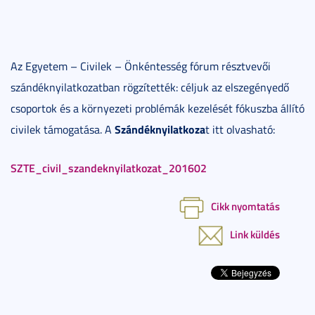
Az Egyetem – Civilek – Önkéntesség fórum résztvevői
szándéknyilatkozatban rögzítették: céljuk az elszegényedő
csoportok és a környezeti problémák kezelését fókuszba állító
Szándéknyilatkoza
civilek támogatása. A
t itt olvasható:
SZTE_civil_szandeknyilatkozat_201602
Cikk nyomtatás
Link küldés