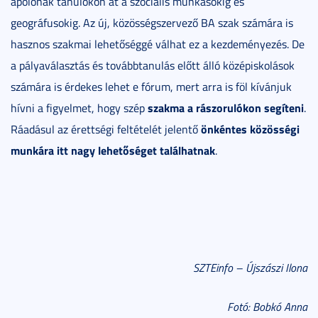
ápolónak tanulókon át a szociális munkásokig és
geográfusokig. Az új, közösségszervező BA szak számára is
hasznos szakmai lehetőséggé válhat ez a kezdeményezés. De
a pályaválasztás és továbbtanulás előtt álló középiskolások
számára is érdekes lehet e fórum, mert arra is föl kívánjuk
szakma a rászorulókon segíteni
hívni a figyelmet, hogy szép
.
önkéntes közösségi
Ráadásul az érettségi feltételét jelentő
munkára itt nagy lehetőséget találhatnak
.
SZTEinfo – Újszászi Ilona
Fotó: Bobkó Anna