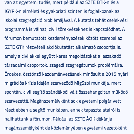
van az egyetemi tudás, mert például az SZTE BTK-n és a
JGYPK-n elméleti és gyakorlati szinten is foglalkoznak az
iskolai szegregáció problémájával. A kutatás tehát cselekvési
programmá is válhat, civil törekvésekhez is kapcsolódhat. A
fórumon bemutatott kezdeményezések között szerepel az
SZTE GTK részvételi akciókutatást alkalmazó csoportja is,
amely a civilekkel együtt keres megoldásokat a leszakadó
társadalmi csoportok, szegedi szegregátumok problémáira.
Érdekes, ösztönző kezdeményezésnek minősült a 2015 nyári
migrációs krízis idején szerveződő MigSzol munkája, mert
spontán, civil segítő szándékból vált összehangoltan működő
szervezetté. Magánszemélyként sok egyetemi polgár vett
részt ebben a segítő munkában, ennek tapasztalatairól is
hallhattunk a fórumon. Például az SZTE ÁOK dékánja
magánszemélyként de közleményében egyetemi vezetőként