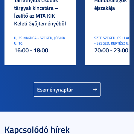
Tárlatnyitó: Csodás
Hullócsillagok
tárgyak kincstára –
éjszakája
Ízelítő az MTA KIK
Keleti Gyűjteményéből
ÚJ ZSINAGÓGA - SZEGED, JÓSIKA
SZTE SZEGEDI CSILLAGV
U. 10.
- SZEGED, KERTÉSZ U. 3.
16:00 - 18:00
20:00 - 23:00
Eseménynaptár
Kapcsolódó hírek