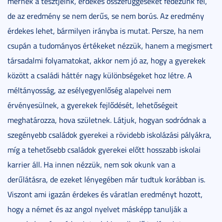
mérnek a tesztjeink, érdekes összefüggéseket fedezünk fel,
de az eredmény se nem derűs, se nem borús. Az eredmény
érdekes lehet, bármilyen irányba is mutat. Persze, ha nem
csupán a tudományos értékeket nézzük, hanem a megismert
társadalmi folyamatokat, akkor nem jó az, hogy a gyerekek
között a családi háttér nagy különbségeket hoz létre. A
méltányosság, az esélyegyenlőség alapelvei nem
érvényesülnek, a gyerekek fejlődését, lehetőségeit
meghatározza, hova születnek. Látjuk, hogyan sodródnak a
szegényebb családok gyerekei a rövidebb iskolázási pályákra,
míg a tehetősebb családok gyerekei előtt hosszabb iskolai
karrier áll. Ha innen nézzük, nem sok okunk van a
derűlátásra, de ezeket lényegében már tudtuk korábban is.
Viszont ami igazán érdekes és váratlan eredményt hozott,
hogy a német és az angol nyelvet másképp tanulják a