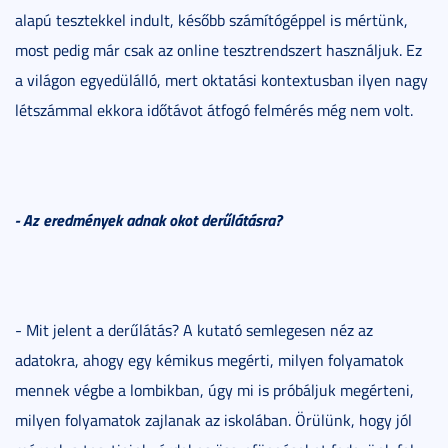
alapú tesztekkel indult, később számítógéppel is mértünk,
most pedig már csak az online tesztrendszert használjuk. Ez
a világon egyedülálló, mert oktatási kontextusban ilyen nagy
létszámmal ekkora időtávot átfogó felmérés még nem volt.
- Az eredmények adnak okot derűlátásra?
- Mit jelent a derűlátás? A kutató semlegesen néz az
adatokra, ahogy egy kémikus megérti, milyen folyamatok
mennek végbe a lombikban, úgy mi is próbáljuk megérteni,
milyen folyamatok zajlanak az iskolában. Örülünk, hogy jól