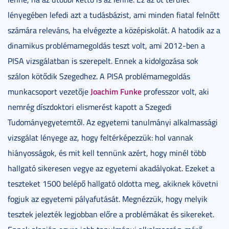
lényegében lefedi azt a tudásbázist, ami minden fiatal felnőtt
számára releváns, ha elvégezte a középiskolát. A hatodik az a
dinamikus problémamegoldás teszt volt, ami 2012-ben a
PISA vizsgálatban is szerepelt. Ennek a kidolgozása sok
szálon kötődik Szegedhez. A PISA problémamegoldás
Joachim Funke
munkacsoport vezetője
professzor volt, aki
nemrég díszdoktori elismerést kapott a Szegedi
Tudományegyetemtől. Az egyetemi tanulmányi alkalmassági
vizsgálat lényege az, hogy feltérképezzük: hol vannak
hiányosságok, és mit kell tennünk azért, hogy minél több
hallgató sikeresen vegye az egyetemi akadályokat. Ezeket a
teszteket 1500 belépő hallgató oldotta meg, akiknek követni
fogjuk az egyetemi pályafutását. Megnézzük, hogy melyik
tesztek jelezték legjobban előre a problémákat és sikereket.