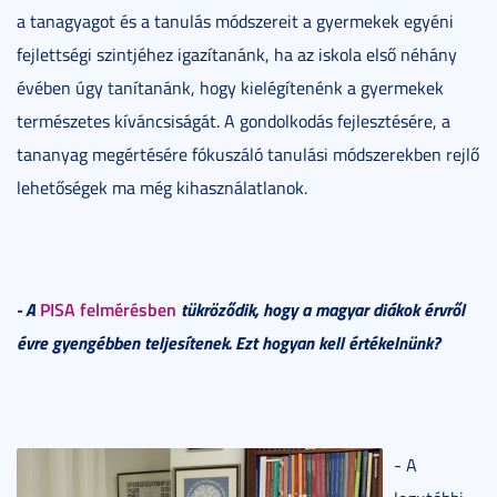
a tanagyagot és a tanulás módszereit a gyermekek egyéni
fejlettségi szintjéhez igazítanánk, ha az iskola első néhány
évében úgy tanítanánk, hogy kielégítenénk a gyermekek
természetes kíváncsiságát. A gondolkodás fejlesztésére, a
tananyag megértésére fókuszáló tanulási módszerekben rejlő
lehetőségek ma még kihasználatlanok.
- A
PISA felmérésben
tükröződik, hogy a magyar diákok érvről
évre gyengébben teljesítenek. Ezt hogyan kell értékelnünk?
- A