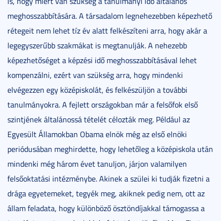
is, hogy miért van szükség a tanulmányi idő általános
meghosszabbítására. A társadalom legnehezebben képezhető
rétegeit nem lehet tíz év alatt felkészíteni arra, hogy akár a
legegyszerűbb szakmákat is megtanulják. A nehezebb
képezhetőséget a képzési idő meghosszabbításával lehet
kompenzálni, ezért van szükség arra, hogy mindenki
elvégezzen egy középiskolát, és felkészüljön a további
tanulmányokra. A fejlett országokban már a felsőfok első
szintjének általánossá tételét célozták meg. Például az
Egyesült Államokban Obama elnök még az első elnöki
periódusában meghirdette, hogy lehetőleg a középiskola után
mindenki még három évet tanuljon, járjon valamilyen
felsőoktatási intézménybe. Akinek a szülei ki tudják fizetni a
drága egyetemeket, tegyék meg, akiknek pedig nem, ott az
állam feladata, hogy különböző ösztöndíjakkal támogassa a