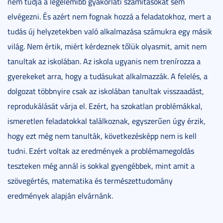
nem tudja a legelemibb gyakorlati számításokat sem
elvégezni. És azért nem fognak hozzá a feladatokhoz, mert a
tudás új helyzetekben való alkalmazása számukra egy másik
világ. Nem értik, miért kérdeznek tőlük olyasmit, amit nem
tanultak az iskolában. Az iskola ugyanis nem trenírozza a
gyerekeket arra, hogy a tudásukat alkalmazzák. A felelés, a
dolgozat többnyire csak az iskolában tanultak visszaadást,
reprodukálását várja el. Ezért, ha szokatlan problémákkal,
ismeretlen feladatokkal találkoznak, egyszerűen úgy érzik,
hogy ezt még nem tanulták, következésképp nem is kell
tudni. Ezért voltak az eredmények a problémamegoldás
teszteken még annál is sokkal gyengébbek, mint amit a
szövegértés, matematika és természettudomány
eredmények alapján elvárnánk.