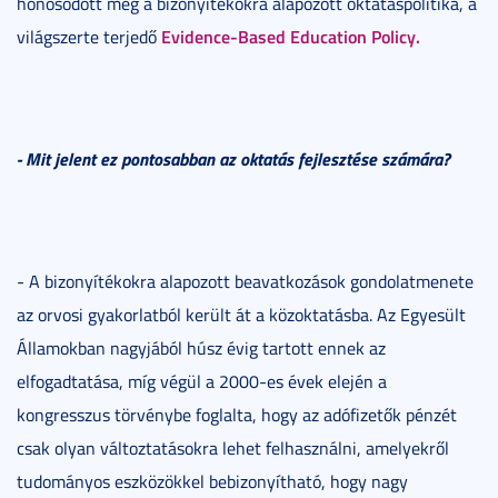
honosodott meg a bizonyítékokra alapozott oktatáspolitika, a
Evidence-Based Education Policy.
világszerte terjedő
- Mit jelent ez pontosabban az oktatás fejlesztése számára?
- A bizonyítékokra alapozott beavatkozások gondolatmenete
az orvosi gyakorlatból került át a közoktatásba. Az Egyesült
Államokban nagyjából húsz évig tartott ennek az
elfogadtatása, míg végül a 2000-es évek elején a
kongresszus törvénybe foglalta, hogy az adófizetők pénzét
csak olyan változtatásokra lehet felhasználni, amelyekről
tudományos eszközökkel bebizonyítható, hogy nagy