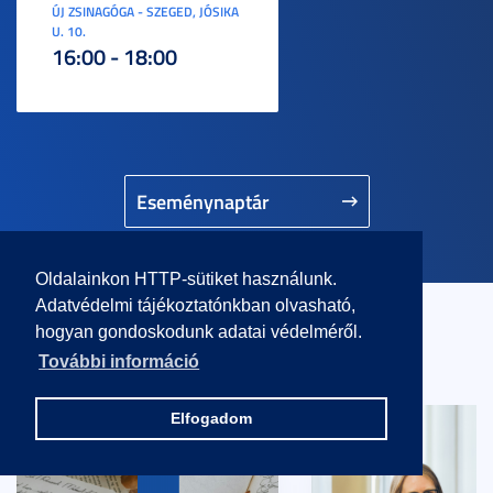
ÚJ ZSINAGÓGA - SZEGED, JÓSIKA
U. 10.
16:00 - 18:00
Eseménynaptár
Oldalainkon HTTP-sütiket használunk.
Adatvédelmi tájékoztatónkban olvasható,
hogyan gondoskodunk adatai védelméről.
Kapcsolódó hírek
További információ
Elfogadom