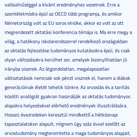
valószínűséggel a kívánt eredményhez vezetnek. Erre a
szemléletmódra épül az OECD több programja, és amikor
Németország volt az EU soros elnöke, akkor ez volt az ott
megrendezett oktatási konferencia témája is. Ma erre megy a
világ, a hatékony iskolarendszerrel rendelkező országokban
az oktatás fejlesztése tudományos kutatásokra épül, és csak
olyan változásokra kerülhet sor, amelyek bizonyíthatóan jó
irányba visznek. Az átgondolatlan, megalapozatlan
változtatások nemcsak sok pénzt visznek el, hanem a diákok
generációinak életét tehetik tönkre. Az orvoslás és a tanítás
közötti analógiát gyakran használják az oktatás tudományos
alapokra helyezésével elérhető eredmények illusztrálására.
Hosszú évezredeken keresztül mindkettő a hétköznapi
tapasztalatokon alapult, mígnem úgy száz évvel ezelőtt az
orvostudomány megteremtette a maga tudományos alapjait,