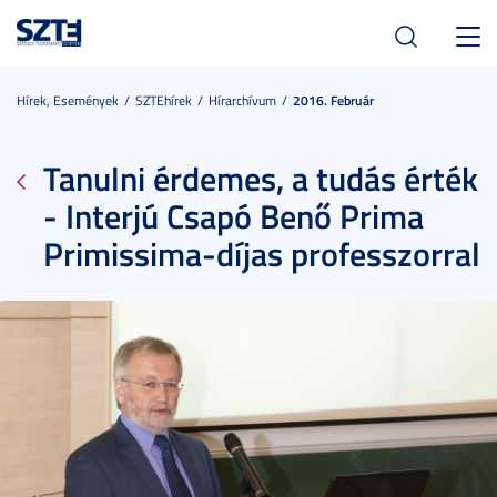
Toggl
navig
Hírek, Események
SZTEhírek
Hírarchívum
2016. Február
Tanulni érdemes, a tudás érték
- Interjú Csapó Benő Prima
Primissima-díjas professzorral