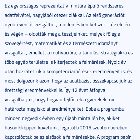
Ez egy országos reprezentatív mintára épülő rendszeres
adatfelvétel, nagyjából ötezer diákkal. Az első generációt
nyolc éven át vizsgáltuk, minden évben kétszer – év elején
és végén – oldották meg a tesztjeinket, melyek főleg a
szövegértést, matematikát és a természettudományt
vizsgálták, emellett a motivációra, a tanulási stratégiákra és
több egyéb területre is kiterjedtek a felmérések. Nyolc év
után hozzátettük a kompetenciamérések eredményeit is, és
most dolgozunk azon, hogy az adatbázist összekapcsoljuk az
érettségi eredményekkel is. Így 12 évet átfogva
vizsgálhatjuk, hogy hogyan fejlődtek a gyerekek, mi
határozta meg iskolai eredményeiket. Ebbe a programba
minden negyedik évben egy újabb minta lép be, akiket
hasonlóképpen követünk, legutóbb 2015 szeptemberében
kapcsolódtak be az elsősök a felmérésekbe. A program papír