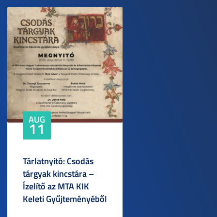
AUG
11
Tárlatnyitó: Csodás
tárgyak kincstára –
Ízelítő az MTA KIK
Keleti Gyűjteményéből