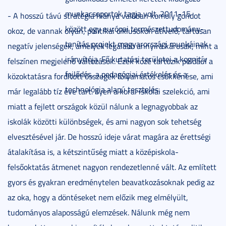
munkacsoportok tagja volt. 2011-15
- A hosszú távú stratégia hiánya valóban komoly gondot
között egy európai természettudomány-
okoz, de vannak olyan, politikai ciklusokon átívelő, tartósan
tanítás projekt magyarországi munkáinak
negatív jelenségek, amelyek legalább annyira károsak, mint a
irányítója. Fő kutatási területei a kognitív
felszínen megjelenő változások. Ezek közé tartozik például a
fejlődés, a pedagógiai értékelés és a
közoktatásra fordított összegek folyamatos csökkenése, ami
technológia alapú tesztelés.
már legalább tíz éve tart. Ilyen a korai iskolai szelekció, ami
miatt a fejlett országok közül nálunk a legnagyobbak az
iskolák közötti különbségek, és ami nagyon sok tehetség
elvesztésével jár. De hosszú ideje várat magára az érettségi
átalakítása is, a kétszintűség miatt a középiskola-
felsőoktatás átmenet nagyon rendezetlenné vált. Az említett
gyors és gyakran eredménytelen beavatkozásoknak pedig az
az oka, hogy a döntéseket nem előzik meg elmélyült,
tudományos alaposságú elemzések. Nálunk még nem