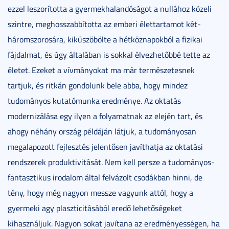
ezzel leszorította a gyermekhalandóságot a nullához közeli
szintre, meghosszabbította az emberi élettartamot két-
háromszorosára, kiküszöbölte a hétköznapokból a fizikai
fájdalmat, és úgy általában is sokkal élvezhetőbbé tette az
életet. Ezeket a vívmányokat ma már természetesnek
tartjuk, és ritkán gondolunk bele abba, hogy mindez
tudományos kutatómunka eredménye. Az oktatás
modernizálása egy ilyen a folyamatnak az elején tart, és
ahogy néhány ország példáján látjuk, a tudományosan
megalapozott fejlesztés jelentősen javíthatja az oktatási
rendszerek produktivitását. Nem kell persze a tudományos-
fantasztikus irodalom által felvázolt csodákban hinni, de
tény, hogy még nagyon messze vagyunk attól, hogy a
gyermeki agy plaszticitásából eredő lehetőségeket
kihasználjuk. Nagyon sokat javítana az eredményességen, ha