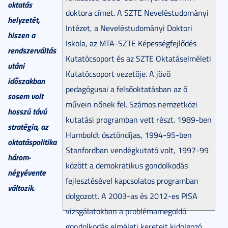
oktatás
doktora címet. A SZTE Neveléstudományi
helyzetét,
Intézet, a Neveléstudományi Doktori
hiszen a
Iskola, az MTA-SZTE Képességfejlődés
rendszerváltás
Kutatócsoport és az SZTE Oktatáselméleti
utáni
Kutatócsoport vezetője. A jövő
időszakban
pedagógusai a felsőoktatásban az ő
sosem volt
művein nőnek fel. Számos nemzetközi
hosszú távú
kutatási programban vett részt. 1989-ben
stratégia, az
Humboldt ösztöndíjas, 1994-95-ben
oktatáspolitika
Stanfordban vendégkutató volt, 1997-99
három-
között a demokratikus gondolkodás
négyévente
fejlesztésével kapcsolatos programban
változik.
dolgozott. A 2003-as és 2012-es PISA
vizsgálatokban a problémamegoldó
gondolkodás elméleti kereteit kidolgozó