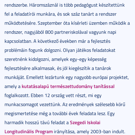
rendszerbe. Háromszáznál is több pedagógust készítettünk
fel a feladatírói munkára, és sok száz tanárt a rendszer
működtetésére. Szeptember óta kísérleti üzemben működik a
rendszer, nagyjából 800 partneriskolával vagyunk napi
kapcsolatban. A következő években már a fejlesztés
problémáin fogunk dolgozni. Olyan játékos feladatokat
szeretnénk kidolgozni, amelyek egy-egy képesség
fejlesztésére alkalmasak, és jól kiegészítik a tanárok
munkáját. Emellett lezártunk egy nagyobb európai projektet,
kutatásalapú természettudomány tanítással
amely a
foglalkozott. Ebben 12 ország vett részt, mi egy
munkacsomagot vezettünk. Az eredmények szélesebb körű
megismertetése még a további évek feladata lesz. Egy
Szegedi Iskolai
harmadik hosszú távú feladat a
Longitudinális Program
irányítása, amely 2003-ban indult.