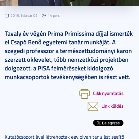
2016. február 05.
14 perc
Tavaly év végén Prima Primissima díjjal ismerték
el Csapó Benő egyetemi tanár munkáját. A
szegedi professzor a természettudományi karon
szerzett oklevelet, több nemzetközi projektben
dolgozott, a PISA felméréseket kidolgozó
munkacsoportok tevékenységében is részt vett.
Cikk nyomtatás
Link küldés
Kutatócsoportjával létrehoztak egy olyan tanulást segítő