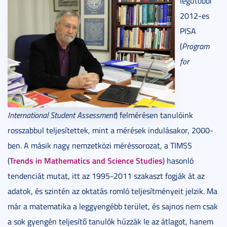
legutóbbi
2012-es
PISA
(
Program
for
International Student Assessment
) felmérésen tanulóink
rosszabbul teljesítettek, mint a mérések indulásakor, 2000-
ben. A másik nagy nemzetközi méréssorozat, a TIMSS
Trends in Mathematics and Science Studies
(
) hasonló
tendenciát mutat, itt az 1995-2011 szakaszt fogják át az
adatok, és szintén az oktatás romló teljesítményeit jelzik. Ma
már a matematika a leggyengébb terület, és sajnos nem csak
a sok gyengén teljesítő tanulók húzzák le az átlagot, hanem