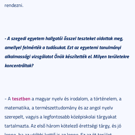
rendezni.
- A szegedi egyetem hallgatói ősszel teszteket oldottak meg,
amellyel felmérték a tudásukat. Ezt az egyetemi tanulmányi
alkalmassági vizsgálatot Önök készítették el. Milyen területekre
koncentráltak?
tesztben
- A
a magyar nyelv és irodalom, a történelem, a
matematika, a természettudomány és az angol nyelv
szerepelt, vagyis a legfontosabb középiskolai tárgyakat
tartalmazta. Az első három kötelező érettségi tárgy, és jó
lenne, ha az utóbbi kettő is az lenne. Ez az öt terület