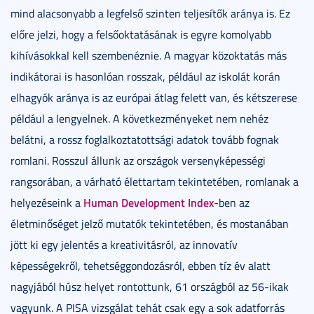
mind alacsonyabb a legfelső szinten teljesítők aránya is. Ez
előre jelzi, hogy a felsőoktatásának is egyre komolyabb
kihívásokkal kell szembenéznie. A magyar közoktatás más
indikátorai is hasonlóan rosszak, például az iskolát korán
elhagyók aránya is az európai átlag felett van, és kétszerese
például a lengyelnek. A következményeket nem nehéz
belátni, a rossz foglalkoztatottsági adatok tovább fognak
romlani. Rosszul állunk az országok versenyképességi
rangsorában, a várható élettartam tekintetében, romlanak a
Human Development Index
helyezéseink a
-ben az
életminőséget jelző mutatók tekintetében, és mostanában
jött ki egy jelentés a kreativitásról, az innovatív
képességekről, tehetséggondozásról, ebben tíz év alatt
nagyjából húsz helyet rontottunk, 61 országból az 56-ikak
vagyunk. A PISA vizsgálat tehát csak egy a sok adatforrás