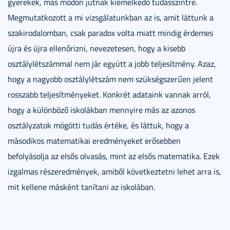
gyerekek, más módon jutnak kiemelkedő tudásszintre.
Megmutatkozott a mi vizsgálatunkban az is, amit láttunk a
szakirodalomban, csak paradox volta miatt mindig érdemes
újra és újra ellenőrizni, nevezetesen, hogy a kisebb
osztálylétszámmal nem jár együtt a jobb teljesítmény. Azaz,
hogy a nagyobb osztálylétszám nem szükségszerűen jelent
rosszabb teljesítményeket. Konkrét adataink vannak arról,
hogy a különböző iskolákban mennyire más az azonos
osztályzatok mögötti tudás értéke, és láttuk, hogy a
másodikos matematikai eredményeket erősebben
befolyásolja az elsős olvasás, mint az elsős matematika. Ezek
izgalmas részeredmények, amiből következtetni lehet arra is,
mit kellene másként tanítani az iskolában.