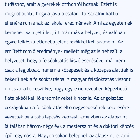
tudáshoz, amit a gyerekek otthonról hoznak. Ezért is
megdöbbentő, hogy a javuló családi-társadalmi háttér
ellenére romlanak az iskolai eredmények. Ami az egyetemek
bemeneti szintjét illeti, itt már más a helyzet, és valóban
egyre felkészületlenebb jelentkezőkkel kell számolni. Az
említett romló eredmények mellett még az is nehezíti a
helyzetet, hogy a felsőoktatás kiszélesedésével már nem
csak a legjobbak, hanem a közepesek és a közepes alattiak is
bekerülnek a felsőoktatásba. A magyar felsőoktatás viszont
nincs arra felkészülve, hogy egyre nehezebben képezhető
fiatalokból kell jó eredményeket kihoznia. Az angolszász
országokban a felsőoktatás eltömegesedésének kezelésére
vezették be a több lépcsős képzést, amelyben az alapszint
(általában három-négy év), a mesterszint és a doktori képzés
épül egymásra. Nagyon sokan belépnek az alapszintre, ami