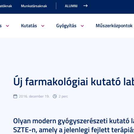
gatóknak
Munkatársaknak
ALUMNI
s
Kutatás
Gyógyítás
Műszerközpontok
Új farmakológiai kutató l
2016. december 19.
2 perc
Olyan modern gyógyszerészeti kutató l
SZTE-n, amely a jelenlegi fejlett teráp