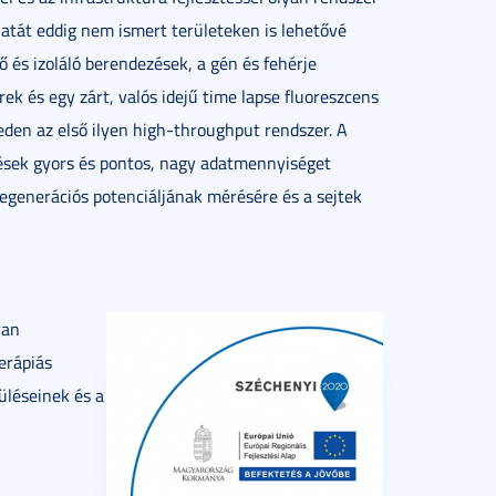
latát eddig nem ismert területeken is lehetővé
tő és izoláló berendezések, a gén és fehérje
ek és egy zárt, valós idejű time lapse fluoreszcens
eden az első ilyen high-throughput rendszer. A
ések gyors és pontos, nagy adatmennyiséget
regenerációs potenciáljának mérésére és a sejtek
yan
erápiás
üléseinek és a