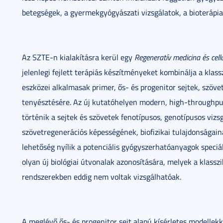
betegségek, a gyermekgyógyászati vizsgálatok, a bioterápia
Az SZTE-n kialakításra kerül egy
Regeneratív medicina és cell
jelenlegi fejlett terápiás készítményeket kombinálja a klas
eszközei alkalmasak primer, ős- és progenitor sejtek, szövete
tenyésztésére. Az új kutatóhelyen modern, high-throughpu
történik a sejtek és szövetek fenotípusos, genotípusos vizsgá
szövetregenerációs képességének, biofizikai tulajdonságain
lehetőség nyílik a potenciális gyógyszerhatóanyagok speciális
olyan új biológiai útvonalak azonosítására, melyek a klassz
rendszerekben eddig nem voltak vizsgálhatóak.
A meglévő ős- és progenitor sejt alapú kísérletes modellekke