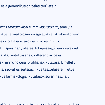
 és a genomikus orvoslás területein.
uláris farmakológiai kutató laboratórium
, amely a
szikus farmakológiai vizsgálatokkal. A laboratórium
k izolálására, azok ex vivo és in vitro
t, vagyis nagy áteresztőképességű rendszerekkel
lata, viabilitásának, differenciációs és
ak, immunológiai profiljának kutatása. Emellett
, szövet és sejtspecifikus tesztelésére, illetve
ikus farmakológiai kutatások során használt
l és az infrastruktúra fejlesztéssel olyan rendszer