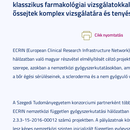
klasszikus farmakológiai vizsgálatokkal,
őssejtek komplex vizsgálatára és tenyé
Cikk nyomtatás
ECRIN (European Clinical Research Infrastructure Network
hálózatban való magyar részvétel elmélyítését célzó proj
szerepe, azokban a nemzetközi gyógyszerkutatásokban, am
a bőr égési sérüléseinek, a scleroderma és a nem gyógyuló 
A Szegedi Tudományegyetem konzorciumi partnerként több m
ECRIN nemzetközi független gyógyszerkutatási hálózatban 
2.3.3-15-2016-00012 számú projektben. A pályázatnak k
lesz képes nemzetközi szinten inicializált független gyógys