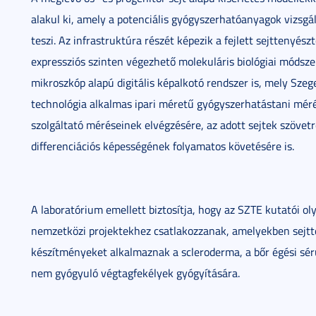
alakul ki, amely a potenciális gyógyszerhatóanyagok vizsgá
teszi. Az infrastruktúra részét képezik a fejlett sejttenyész
expressziós szinten végezhető molekuláris biológiai módszer
mikroszkóp alapú digitális képalkotó rendszer is, mely Szeg
technológia alkalmas ipari méretű gyógyszerhatástani mér
szolgáltató méréseinek elvégzésére, az adott sejtek szövet
differenciációs képességének folyamatos követésére is.
A laboratórium emellett biztosítja, hogy az SZTE kutatói ol
nemzetközi projektekhez csatlakozzanak, amelyekben sejtt
készítményeket alkalmaznak a scleroderma, a bőr égési sér
nem gyógyuló végtagfekélyek gyógyítására.