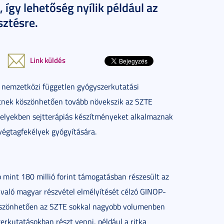
 így lehetőség nyílik például az
sztésre.
Link küldés
) nemzetközi független gyógyszerkutatási
ektnek köszönhetően tovább növekszik az SZTE
elyekben sejtterápiás készítményeket alkalmaznak
végtagfekélyek gyógyítására.
int 180 millió forint támogatásban részesült az
való magyar részvétel elmélyítését célzó GINOP-
öszönhetően az SZTE sokkal nagyobb volumenben
zerkutatásokban részt venni, például a ritka