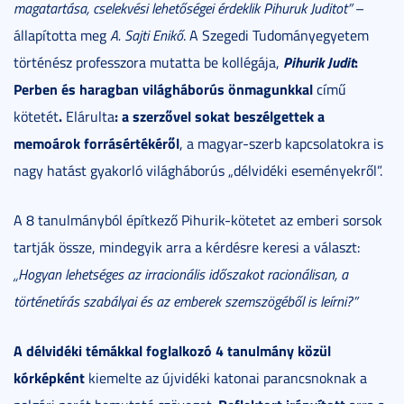
magatartása, cselekvési lehetőségei érdeklik Pihuruk Juditot”
–
állapította meg
A. Sajti Enikő
. A Szegedi Tudományegyetem
Pihurik Judit
:
történész professzora mutatta be kollégája,
Perben és haragban világháborús önmagunkkal
című
.
: a szerzővel sokat beszélgettek a
kötetét
Elárulta
memoárok forrásértékéről
, a magyar-szerb kapcsolatokra is
nagy hatást gyakorló világháborús „délvidéki eseményekről”.
A 8 tanulmányból építkező Pihurik-kötetet az emberi sorsok
tartják össze, mindegyik arra a kérdésre keresi a választ:
„Hogyan lehetséges az irracionális időszakot racionálisan, a
történetírás szabályai és az emberek szemszögéből is leírni?”
A délvidéki témákkal foglalkozó 4 tanulmány közül
kórképként
kiemelte az újvidéki katonai parancsnoknak a