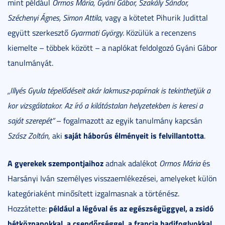
mint például
Ormos Mária, Gyáni Gábor, Szakály Sándor,
Széchenyi Ágnes, Simon Attila
, vagy a kötetet Pihurik Judittal
együtt szerkesztő
Gyarmati György
. Közülük a recenzens
kiemelte – többek között – a naplókat feldolgozó Gyáni Gábor
tanulmányát.
„Illyés Gyula tépelődéseit akár lakmusz-papírnak is tekinthetjük a
kor vizsgálatakor. Az író a kilátástalan helyzetekben is keresi a
saját szerepét”
– fogalmazott az egyik tanulmány kapcsán
saját háborús élményeit is felvillantotta
Szász Zoltán
, aki
.
A gyerekek szempontjaihoz
adnak adalékot
Ormos Mária
és
Harsányi Iván személyes visszaemlékezései, amelyeket külön
kategóriaként minősített izgalmasnak a történész.
például a légóval és az egészségüggyel, a zsidó
Hozzátette:
hétköznapokkal, a csendőrséggel, a francia hadifoglyokkal