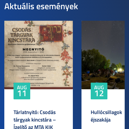
Aktuális események
AUG
AUG
11
12
Tárlatnyitó: Csodás
Hullócsillagok
tárgyak kincstára –
éjszakája
Ízelítő az MTA KIK