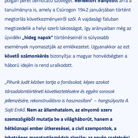
Reflektort irányított
polgári perét bemutató szöveget.
arra a
tanulmányra is, amely a Csúrogon 1942 januárjában történt
megtorlás következményeiről szól. A vajdasági faluban
megtizedelik a helyi szerb lakosságot, így arányaiban még az
„hideg napok”
újvidéki
történéseinél is súlyosabb
események nyomasztják az emlékezetet. Ugyanakkor az ezt
követő számonkérés
bizonyítja: a magyar honvédségben a
háború idején is rend uralkodott.
„Pihurik Judit kézben tartja a forrásokat, képes azokat
társadalomtörténeti következtetésekre és egyéni sorosok
jellemzésére, rekonstruálásra is hasznosítani
” –
hangsúlyozta A.
Nem az államhatalom, az elnyomó szerv
Sajti Enikő
.
szemszögéből mutatja be a világháborút, hanem a
hétköznapi ember útkeresései, a civil szempontok, a
lehetséges magatartásmódok alapján: az egyén cselekvési