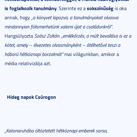
is foglalkozik tanulmány
sokszínűség
. Szerinte ez a
is oka
annak, hogy
„a könyvet lapozva, a tanulmányokat olvasva
mindannyian fölismerhetünk valami újat a családunkról”
.
Hangsúlyozta
Szász Zoltán
:
„emlékőrzés, a múlt bevallása is ez a
kötet, amely – élvezetes olvasmányként – átélhetővé teszi a
háború hétköznapi borzalmát”
mai világunkban, amikor a
média relativizálja azt.
Hideg napok Csúrogon
„Katonaruhába öltöztetett hétköznapi emberek sorsa,