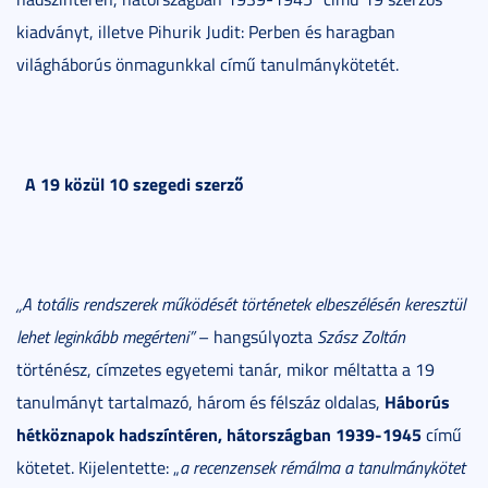
kiadványt, illetve Pihurik Judit: Perben és haragban
világháborús önmagunkkal című tanulmánykötetét.
A 19 közül 10 szegedi szerző
„A totális rendszerek működését történetek elbeszélésén keresztül
lehet leginkább megérteni”
– hangsúlyozta
Szász Zoltán
történész, címzetes egyetemi tanár, mikor méltatta a 19
Háborús
tanulmányt tartalmazó, három és félszáz oldalas,
hétköznapok hadszíntéren, hátországban 1939-1945
című
kötetet. Kijelentette: „
a recenzensek rémálma a tanulmánykötet