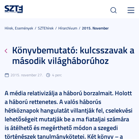
Toggl
navig
Hírek, Események
SZTEhírek
Hírarchívum
2015. November
Könyvbemutató: kulcsszavak a
második világháborúhoz
2015. november 27.
4 perc
A média relativizálja a háború borzalmait. Holott
a háború rettenetes. A valós háborús
hétköznapok hangulatát villantják fel, cselekvési
lehetőségeit mutatják be a ma fiataljai számára
is átélhető és megérthető módon a szegedi
történészek tanulmánykötetei. Két könyv – a