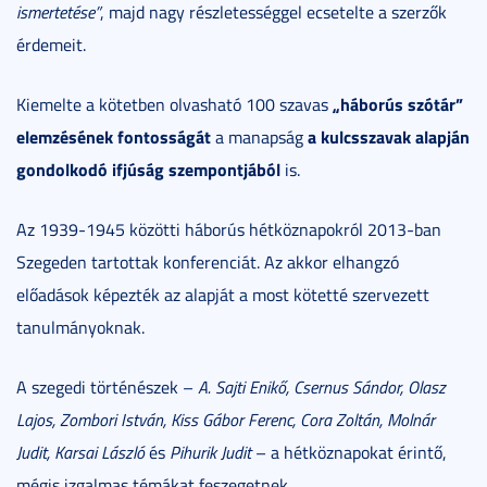
ismertetése”
, majd nagy részletességgel ecsetelte a szerzők
érdemeit.
„háborús szótár”
Kiemelte a kötetben olvasható 100 szavas
elemzésének fontosságát
a kulcsszavak alapján
a manapság
gondolkodó ifjúság szempontjából
is.
Az 1939-1945 közötti háborús hétköznapokról 2013-ban
Szegeden tartottak konferenciát. Az akkor elhangzó
előadások képezték az alapját a most kötetté szervezett
tanulmányoknak.
A szegedi történészek –
A. Sajti Enikő, Csernus Sándor, Olasz
Lajos, Zombori István, Kiss Gábor Ferenc, Cora Zoltán, Molnár
Judit, Karsai László
és
Pihurik Judit
– a hétköznapokat érintő,
mégis izgalmas témákat feszegetnek.