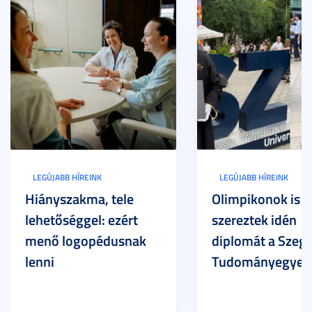
LEGÚJABB HÍREINK
LEGÚJABB HÍREINK
Hiányszakma, tele
Olimpikonok is
lehetőséggel: ezért
szereztek idén
menő logopédusnak
diplomát a Szege
lenni
Tudományegyet