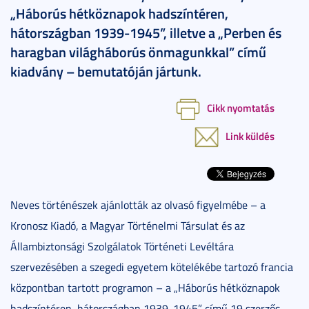
„Háborús hétköznapok hadszíntéren,
hátországban 1939-1945”, illetve a „Perben és
haragban világháborús önmagunkkal” című
kiadvány – bemutatóján jártunk.
Cikk nyomtatás
Link küldés
Neves történészek ajánlották az olvasó figyelmébe – a
Kronosz Kiadó, a Magyar Történelmi Társulat és az
Állambiztonsági Szolgálatok Történeti Levéltára
szervezésében a szegedi egyetem kötelékébe tartozó francia
központban tartott programon – a „Háborús hétköznapok
hadszíntéren, hátországban 1939-1945” című 19 szerzős