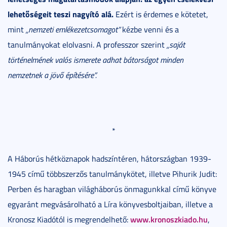
lehetőségeit teszi nagyító alá.
Ezért is érdemes e kötetet,
mint
„nemzeti emlékezetcsomagot”
kézbe venni és a
tanulmányokat elolvasni. A professzor szerint
„saját
történelmének valós ismerete adhat bátorságot minden
nemzetnek a jövő építésére”.
*
A Háborús hétköznapok hadszíntéren, hátországban 1939-
1945 című többszerzős tanulmánykötet, illetve Pihurik Judit:
Perben és haragban világháborús önmagunkkal című könyve
egyaránt megvásárolható a Líra könyvesboltjaiban, illetve a
www.kronoszkiado.hu
Kronosz Kiadótól is megrendelhető:
,