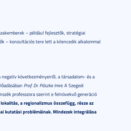
zakemberek – például fejlesztők, stratégiai
tők – konzultációs tere lett a kilencedik alkalommal
és negatív következményeiről, a társadalom- és a
előadásában
Prof. Dr. Pászka Imre
. A Szegedi
zék professzora szerint e felnövekvő generáció
a lokalitás, a regionalizmus összefügg, része az
giai kutatási problémáinak. Mindezek integrálása