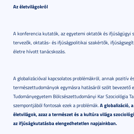
Az életvilágokról
A konferencia kutatók, az egyetemi oktatók és ifjúságügyi s
tervezők, oktatás- és ifjúságpolitikai szakértők, ifjúságsegí
életre hívott tanácskozás.
A globalizációval kapcsolatos problémákról, annak pozitív 
természettudományok egymásra hatásáról szólt bevezető 
Tudományegyetem Bölcsészettudományi Kar Szociológia Tans
A globalizáció, 
szempontjából fontosak ezek a problémák.
életvilágok, azaz a természet és a kultúra világa szocioló
az ifjúságkutatásba elengedhetetlen napjainkban.