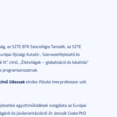
ság, az SZTE BTK Szociológia Tanszék, az SZTE
rópai Ifjúsági Kutató-, Szervezetfejlesztő és
.” című, „Életvilágok – globalizáció és lokalitás”
e programsorozatnak.
című ülésszak
elnöke
Pászka Imre
professzor volt.
ejlesztési együttműködések vizsgálata az Európai
ágáról és jövőorientációiról
Dr. Jancsák Csaba
PhD