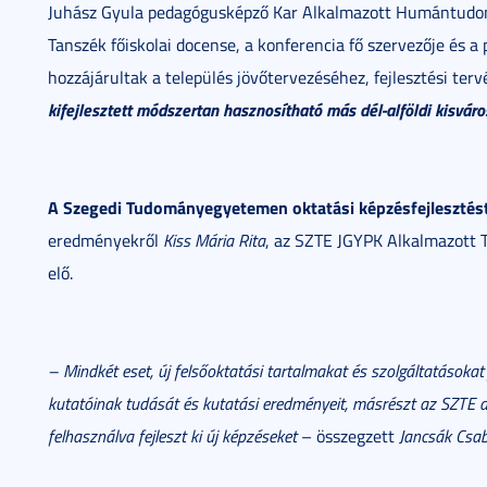
Juhász Gyula pedagógusképző Kar Alkalmazott Humántudom
Tanszék főiskolai docense, a konferencia fő szervezője és 
hozzájárultak a település jövőtervezéséhez, fejlesztési terv
kifejlesztett módszertan hasznosítható más dél-alföldi kisváro
A Szegedi Tudományegyetemen oktatási képzésfejlesztést
eredményekről
Kiss Mária Rita
, az SZTE JGYPK Alkalmazott T
elő.
– Mindkét eset, új felsőoktatási tartalmakat és szolgáltatásokat 
kutatóinak tudását és kutatási eredményeit, másrészt az SZTE 
felhasználva fejleszt ki új képzéseket
– összegzett
Jancsák Csa