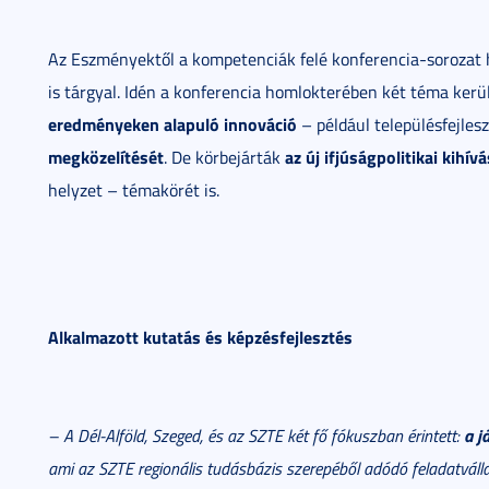
Az Eszményektől a kompetenciák felé konferencia-soroza
is tárgyal. Idén a konferencia homlokterében két téma kerül
eredményeken alapuló innováció
– például településfejlesz
megközelítését
az új ifjúságpolitikai kihív
. De körbejárták
helyzet – témakörét is.
Alkalmazott kutatás és képzésfejlesztés
a j
– A Dél-Alföld, Szeged, és az SZTE két fő fókuszban érintett:
ami az SZTE regionális tudásbázis szerepéből adódó feladatváll