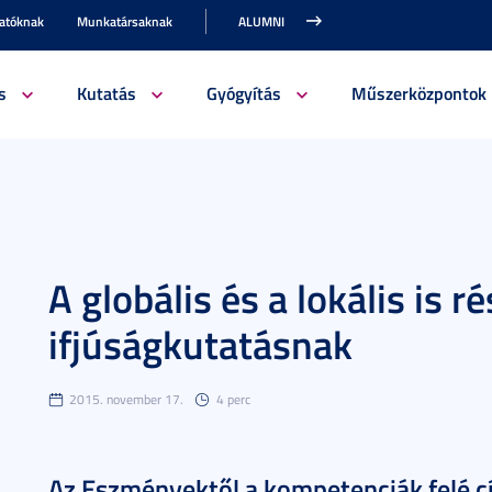
gatóknak
Munkatársaknak
ALUMNI
s
Kutatás
Gyógyítás
Műszerközpontok
A globális és a lokális is r
ifjúságkutatásnak
2015. november 17.
4 perc
Az Eszményektől a kompetenciák felé c