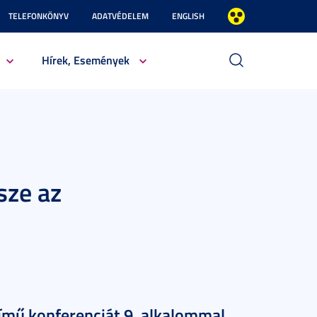
TELEFONKÖNYV
ADATVÉDELEM
ENGLISH
Hírek, Események
észe az
ímű konferenciát 9. alkalommal