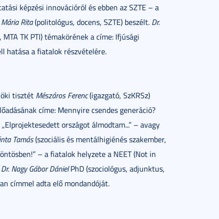
tatási képzési innovációról és ebben az SZTE – a
s Mária Rita
(politológus, docens, SZTE) beszélt.
Dr.
MTA TK PTI) témakörének a címe: Ifjúsági
l hatása a fiatalok részvételére.
öki tisztét
Mészáros Ferenc
(igazgató, SzKRSz)
előadásának címe: Mennyire csendes generáció?
 „Elprojektesedett országot álmodtam...” – avagy
ánta Tamás
(szociális és mentálhigiénés szakember,
öntösben!” – a fiatalok helyzete a NEET (Not in
.
Dr. Nagy Gábor Dániel
PhD (szociológus, adjunktus,
sban címmel adta elő mondandóját.