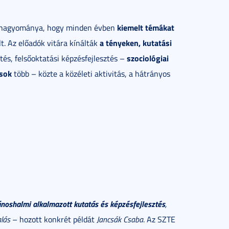
kiemelt témákat
t hagyománya, hogy minden évben
a tényeken, kutatási
t. Az előadók vitára kínálták
szociológiai
tés, felsőoktatási képzésfejlesztés –
ások
több – közte a közéleti aktivitás, a hátrányos
ánoshalmi alkalmazott kutatás és képzésfejlesztés
,
alás
– hozott konkrét példát
Jancsák Csaba
. Az SZTE