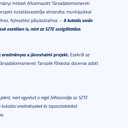
ányi Intézet Alkalmazott Társadalomismereti
a projekt kutatásvezetője elmondta: munkájukkal
A kutatás során
éhez, fejlesztési pályázataihoz. –
sok esetében is, mint az SZTE szolgáltatása.
 eredményez a jánoshalmi projekt.
Ezekről az
ársadalomismereti Tanszék főiskolai docense adott
jelent, mert egyrészt a régió felhasználja az SZTE
a kutatási eredményeket és tapasztalatokat
ba
.