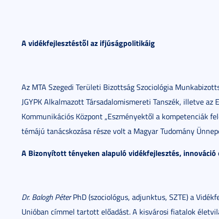
A vidékfejlesztéstől az ifjúságpolitikáig
Az MTA Szegedi Területi Bizottság Szociológia Munkabizott
JGYPK Alkalmazott Társadalomismereti Tanszék, illetve az Eu
Kommunikációs Központ „Eszményektől a kompetenciák felé IX
témájú tanácskozása része volt a Magyar Tudomány Ünnep
A Bizonyított tényeken alapuló vidékfejlesztés, innováció
Dr. Balogh Péter
PhD (szociológus, adjunktus, SZTE) a Vidékf
Unióban címmel tartott előadást. A kisvárosi fiatalok életvil