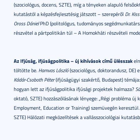
(szociológus, docens, SZTE), míg a tényeken alapuló felsőok
kutatástól a képzésfejlesztésig játszott – szerepéről
Dr. Kis
Oross Dániel
PhD (politológus, tudományos segédmunkatárs, 
részvétel a pártpolitikán túl – A Homokháti részvételi model
Az Ifjúság, ifjúságpolitika – új kihívások című ülésszak
eln
töltötte be.
Hamvas László
(szociológus, doktorandusz, DE) 
Kádár-Csoboth Péter
(ifjúságügyi szakértő, Budapest) témája:
hogyan lett az ifjúságpolitika ifjúsági projektek halmaza?
S
oktató, SZTE) hozzászólásának lényege: „Régi probléma új k
Employment, Education or Training) szemüvegén keresztül
SZTE) Hálózati megközelítések a vallásszociológiai kutatá