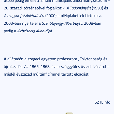
utóbb pedig emellett a honi municipális önkormányzatok 19–
20. századi történetével foglalkozik.
A Tudományért
(1998) és
A magyar felsőoktatásért
(2000) emlékplakettek birtokosa.
2003-ban nyerte el a
Szent-Györgyi Albert-díj
at, 2008-ban
pedig a
Klebelsberg Kuno-díj
at.
A díjátadón a szegedi egyetem professzora „Folytonosság és
újrakezdés. Az 1865-1868. évi országgyűlés összehívásáról –
másfél évszázad múltán” címmel tartott előadást.
SZTEinfo