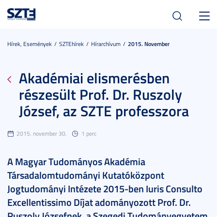
Toggl
navig
Hírek, Események
SZTEhírek
Hírarchívum
2015. November
Akadémiai elismerésben
részesült Prof. Dr. Ruszoly
József, az SZTE professzora
2015. november 30.
1 perc
A Magyar Tudományos Akadémia
Társadalomtudományi Kutatóközpont
Jogtudományi Intézete 2015-ben Iuris Consulto
Excellentissimo Díjat adományozott Prof. Dr.
Ruszoly Józsefnek, a Szegedi Tudományegyetem