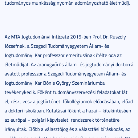
tudományos munkásság nyomán adományozható életműdíj.
Az MTA Jogtudományi Intézete 2015-ben Prof. Dr. Ruszoly
Józsefnek, a Szegedi Tudományegyetem Állam- és
Jogtudományi Kar professzor emeritusának ítélte oda az
életműdíjat. Az aranygyűrűs állam- és jogtudományi doktorrá
avatott professzor a Szegedi Tudományegyetem Állam- és
Jogtudományi Kar Bónis György Szemináriumba
tevékenykedik. Főként tudományszervezési feladatokat lát
el, részt vesz a jogtörténeti főkollégiumok előadásában, előad
a doktori iskolában. Kutatásai főként a hazai – kitekintésben
az európai – polgári képviseleti rendszerek történetére
irányultak. Előbb a választójog és a választási bíráskodás, az