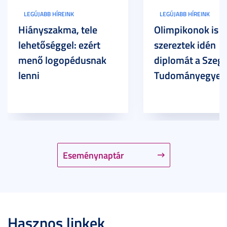
LEGÚJABB HÍREINK
LEGÚJABB HÍREINK
Hiányszakma, tele
Olimpikonok is
lehetőséggel: ezért
szereztek idén
menő logopédusnak
diplomát a Szege
lenni
Tudományegyet
Eseménynaptár
Hasznos linkek