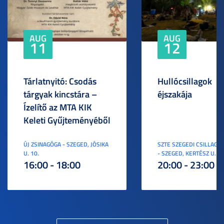
AUG
AUG
11
12
Tárlatnyitó: Csodás
Hullócsillagok
tárgyak kincstára –
éjszakája
Ízelítő az MTA KIK
Keleti Gyűjteményéből
ÚJ ZSINAGÓGA - SZEGED, JÓSIKA
SZTE SZEGEDI CSILLAGV
U. 10.
- SZEGED, KERTÉSZ U. 3.
16:00 - 18:00
20:00 - 23:00