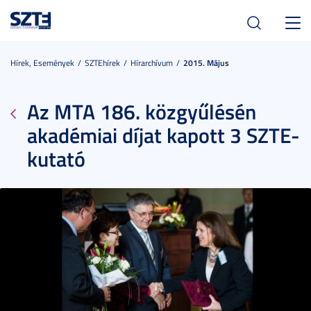
Toggl
navig
Hírek, Események
SZTEhírek
Hírarchívum
2015. Május
Az MTA 186. közgyűlésén
akadémiai díjat kapott 3 SZTE-
kutató