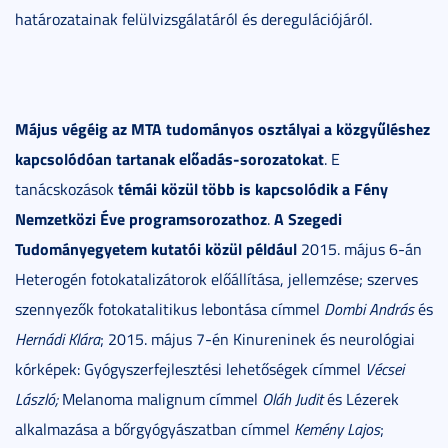
határozatainak felülvizsgálatáról és deregulációjáról.
Május végéig az MTA tudományos osztályai a közgyűléshez
kapcsolódóan tartanak előadás-sorozatokat
. E
témái közül több is kapcsolódik a Fény
tanácskozások
Nemzetközi Éve programsorozathoz
A Szegedi
.
Tudományegyetem kutatói közül például
2015. május 6-án
Heterogén fotokatalizátorok előállítása, jellemzése; szerves
szennyezők fotokatalitikus lebontása címmel
Dombi András
és
Hernádi Klára
; 2015. május 7-én Kinureninek és neurológiai
kórképek: Gyógyszerfejlesztési lehetőségek címmel
Vécsei
László;
Melanoma malignum címmel
Oláh Judit
és Lézerek
alkalmazása a bőrgyógyászatban címmel
Kemény Lajos
;