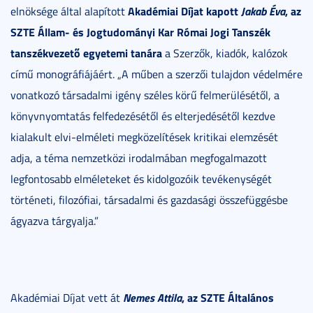
Akadémiai Díjat kapott
Jakab Éva
, az
elnöksége által alapított
SZTE Állam- és Jogtudományi Kar Római Jogi Tanszék
tanszékvezető egyetemi tanára
a Szerzők, kiadók, kalózok
című monográfiájáért. „A műben a szerzői tulajdon védelmére
vonatkozó társadalmi igény széles körű felmerülésétől, a
könyvnyomtatás felfedezésétől és elterjedésétől kezdve
kialakult elvi-elméleti megközelítések kritikai elemzését
adja, a téma nemzetközi irodalmában megfogalmazott
legfontosabb elméleteket és kidolgozóik tevékenységét
történeti, filozófiai, társadalmi és gazdasági összefüggésbe
ágyazva tárgyalja.”
Nemes Attila
, az SZTE Általános
Akadémiai Díjat vett át