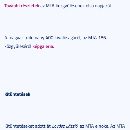
További részletek
az MTA közgyűlésének első napjáról.
A magyar tudomány 400 kiválóságáról, az MTA 186.
képgaléria.
közgyűléséről
Kitüntetések
Kitüntetéseket adott át
Lovász László
, az MTA elnöke. Az MTA