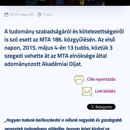
2015. május 05.
3 perc
A tudomány szabadságáról és kötelezettségeiről
is szó esett az MTA 186. közgyűlésén. Az első
napon, 2015. május 4-én 13 tudós, köztük 3
szegedi vehette át az MTA elnöksége által
adományozott Akadémiai Díjat.
Cikk nyomtatás
Link küldés
„
Hogyan tudunk beilleszkedni a nálunk nagyobb és gazdagabb
nemzetek tudományos világába, hogyan lehet kizárni az