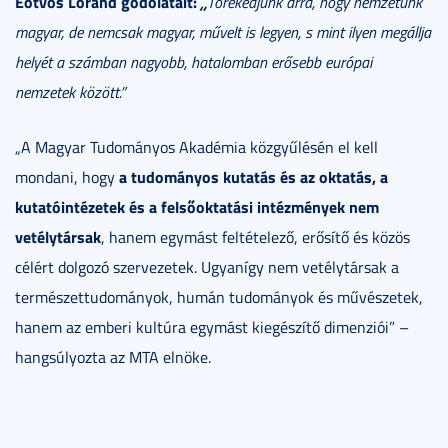
Eötvös Loránd godolatait:
„
Törekedjünk arra, hogy nemzetünk
magyar, de nemcsak magyar, művelt is legyen, s mint ilyen megállja
helyét a számban nagyobb, hatalomban erősebb európai
nemzetek között.”
„A Magyar Tudományos Akadémia közgyűlésén el kell
a tudományos kutatás és az oktatás, a
mondani, hogy
kutatóintézetek és a felsőoktatási intézmények nem
vetélytársak
, hanem egymást feltételező, erősítő és közös
célért dolgozó szervezetek. Ugyanígy nem vetélytársak a
természettudományok, humán tudományok és művészetek,
hanem az emberi kultúra egymást kiegészítő dimenziói” –
hangsúlyozta az MTA elnöke.