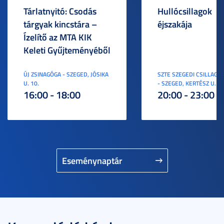
Tárlatnyitó: Csodás
Hullócsillagok
tárgyak kincstára –
éjszakája
Ízelítő az MTA KIK
Keleti Gyűjteményéből
ÚJ ZSINAGÓGA - SZEGED, JÓSIKA
SZTE SZEGEDI CSILLAGV
U. 10.
- SZEGED, KERTÉSZ U. 3.
16:00 - 18:00
20:00 - 23:00
Eseménynaptár