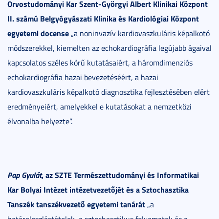
Orvostudományi Kar Szent-Györgyi Albert Klinikai Központ
II. számú Belgyógyászati Klinika és Kardiológiai Központ
egyetemi docense
„a noninvazív kardiovaszkuláris képalkotó
módszerekkel, kiemelten az echokardiográfia legújabb ágaival
kapcsolatos széles körű kutatásaiért, a háromdimenziós
echokardiográfia hazai bevezetéséért, a hazai
kardiovaszkuláris képalkotó diagnosztika fejlesztésében elért
eredményeiért, amelyekkel e kutatásokat a nemzetközi
élvonalba helyezte”.
Pap Gyulát
, az SZTE Természettudományi és Informatikai
Kar Bolyai Intézet intézetvezetőjét és a Sztochasztika
Tanszék tanszékvezető egyetemi tanárát
„a
határeloszlástételek, a sztochasztikus folyamatok és a