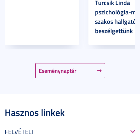
Turcsik Linda
pszichológia-ma
szakos hallgatóv
beszélgettünk
Eseménynaptár
Hasznos linkek
FELVÉTELI