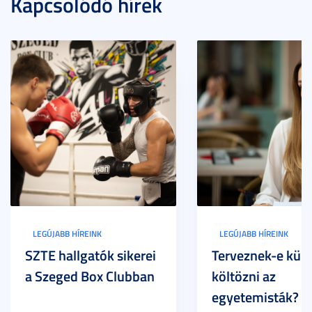
Kapcsolódó hírek
LEGÚJABB HÍREINK
LEGÚJABB HÍREINK
SZTE hallgatók sikerei
Terveznek-e külf
a Szeged Box Clubban
költözni az
egyetemisták? –