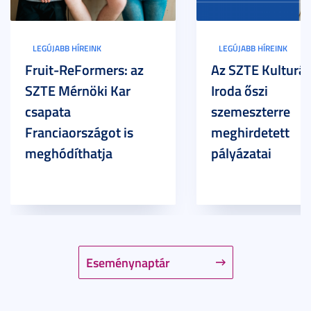
LEGÚJABB HÍREINK
LEGÚJABB HÍREINK
Fruit-ReFormers: az
Az SZTE Kulturál
SZTE Mérnöki Kar
Iroda őszi
csapata
szemeszterre
Franciaországot is
meghirdetett
meghódíthatja
pályázatai
Eseménynaptár