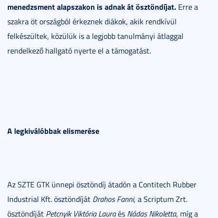
menedzsment alapszakon is adnak át ösztöndíjat.
Erre a
szakra öt országból érkeznek diákok, akik rendkívül
felkészültek, közülük is a legjobb tanulmányi átlaggal
rendelkező hallgató nyerte el a támogatást.
A legkiválóbbak elismerése
Az SZTE GTK ünnepi ösztöndíj átadón a Contitech Rubber
Industrial Kft. ösztöndíját
Drahos Fanni
, a Scriptum Zrt.
ösztöndíját
Petcnyik Viktória Laura
és
Nádas Nikoletta
, míg a