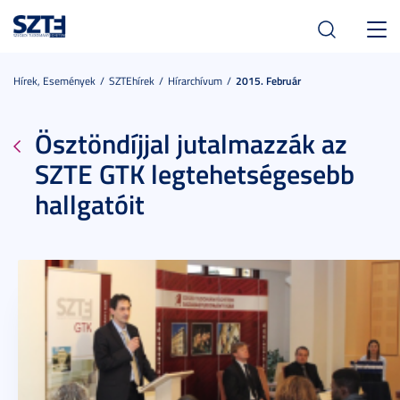
Toggl
navig
Hírek, Események
SZTEhírek
Hírarchívum
2015. Február
Ösztöndíjjal jutalmazzák az
SZTE GTK legtehetségesebb
hallgatóit