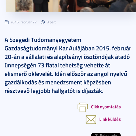
2015. február 22.
3 perc
A Szegedi Tudományegyetem
Gazdaságtudományi Kar Aulájában 2015. február
20-án a vállalati és alapítványi ösztöndíjak átadó
ünnepségén 73 fiatal tehetség vehette át
elismerő oklevelét. Idén először az angol nyelvű
gazdálkodás és menedzsment képzésben
résztvevő legjobb hallgatót is díjazták.
Cikk nyomtatás
Link küldés