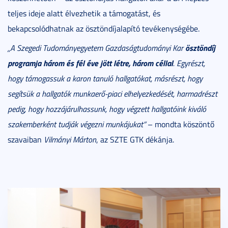
teljes ideje alatt élvezhetik a támogatást, és
bekapcsolódhatnak az ösztöndíjalapító tevékenységébe.
ösztöndíj
„A Szegedi Tudományegyetem Gazdaságtudományi Kar
programja három és fél éve jött létre, három céllal
. Egyrészt,
hogy támogassuk a karon tanuló hallgatókat, másrészt, hogy
segítsük a hallgatók munkaerő-piaci elhelyezkedését, harmadrészt
pedig, hogy hozzájárulhassunk, hogy végzett hallgatóink kiváló
szakemberként tudják végezni munkájukat”
– mondta köszöntő
szavaiban
Vilmányi Márton
, az SZTE GTK dékánja.