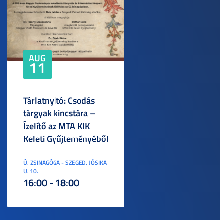
AUG
11
Tárlatnyitó: Csodás
tárgyak kincstára –
Ízelítő az MTA KIK
Keleti Gyűjteményéből
ÚJ ZSINAGÓGA - SZEGED, JÓSIKA
U. 10.
16:00 - 18:00