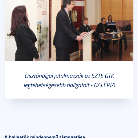
Ösztöndíjjal jutalmazzák az SZTE GTK
legtehetségesebb hallgatóit - GALÉRIA
A hallgatók mindennemű támogatása