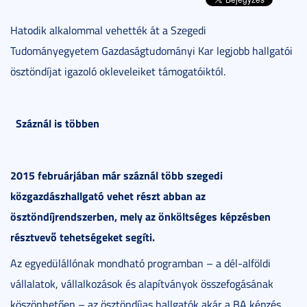
Hatodik alkalommal vehették át a Szegedi
Tudományegyetem Gazdaságtudományi Kar legjobb hallgatói
ösztöndíjat igazoló okleveleiket támogatóiktól.
Száznál is többen
2015 februárjában már száznál több szegedi
közgazdászhallgató vehet részt abban az
ösztöndíjrendszerben, mely az önköltséges képzésben
résztvevő tehetségeket segíti.
Az egyedülállónak mondható programban – a dél-alföldi
vállalatok, vállalkozások és alapítványok összefogásának
köszönhetően – az ösztöndíjas hallgatók akár a BA képzés