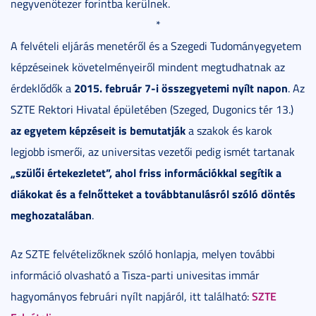
negyvenötezer forintba kerülnek.
*
A felvételi eljárás menetéről és a Szegedi Tudományegyetem
képzéseinek követelményeiről mindent megtudhatnak az
2015. február 7-i
összegyetemi nyílt napon
érdeklődők a
. Az
SZTE Rektori Hivatal épületében (Szeged, Dugonics tér 13.)
az egyetem képzéseit is bemutatják
a szakok és karok
legjobb ismerői, az universitas vezetői pedig ismét tartanak
„szülői értekezletet”, ahol friss információkkal segítik a
diákokat és a felnőtteket a továbbtanulásról szóló döntés
meghozatalában
.
Az SZTE felvételizőknek szóló honlapja, melyen további
információ olvasható a Tisza-parti univesitas immár
SZTE
hagyományos februári nyílt napjáról, itt található: