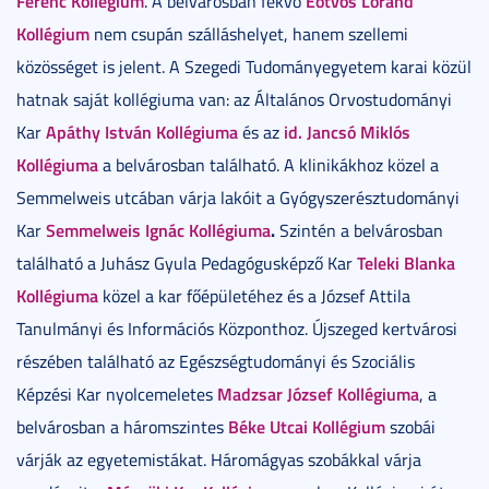
Ferenc Kollégium
Eötvös Loránd
. A belvárosban fekvő
Kollégium
nem csupán szálláshelyet, hanem szellemi
közösséget is jelent. A Szegedi Tudományegyetem karai közül
hatnak saját kollégiuma van: az Általános Orvostudományi
Apáthy István Kollégiuma
id. Jancsó Miklós
Kar
és az
Kollégiuma
a belvárosban található. A klinikákhoz közel a
Semmelweis utcában várja lakóit a Gyógyszerésztudományi
Semmelweis Ignác Kollégiuma
.
Kar
Szintén a belvárosban
Teleki Blanka
található a Juhász Gyula Pedagógusképző Kar
Kollégiuma
közel a kar főépületéhez és a József Attila
Tanulmányi és Információs Központhoz. Újszeged kertvárosi
részében található az Egészségtudományi és Szociális
Madzsar József Kollégiuma
Képzési Kar nyolcemeletes
, a
Béke Utcai Kollégium
belvárosban a háromszintes
szobái
várják az egyetemistákat. Háromágyas szobákkal várja