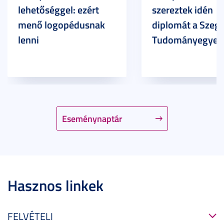
lehetőséggel: ezért
szereztek idén
menő logopédusnak
diplomát a Szege
lenni
Tudományegyet
Eseménynaptár
Hasznos linkek
FELVÉTELI