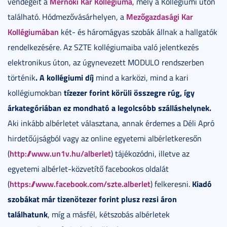
Mérnöki Kar Kollégiuma
vendégeit a
, mely a Kollégiumi úton
Mezőgazdasági Kar
található. Hódmezővásárhelyen, a
Kollégiumában
két- és háromágyas szobák állnak a hallgatók
rendelkezésére. Az SZTE kollégiumaiba való jelentkezés
elektronikus úton, az úgynevezett MODULO rendszerben
. A kollégiumi díj
történik
mind a karközi, mind a kari
tízezer forint körüli összegre rúg, így
kollégiumokban
árkategóriában ez mondható a legolcsóbb szálláshelynek.
Aki inkább albérletet választana, annak érdemes a Déli Apró
hirdetőújságból vagy az online egyetemi albérletkeresőn
http://www.un1v.hu/alberlet
(
) tájékozódni, illetve az
egyetemi albérlet-közvetítő facebookos oldalát
https://www.facebook.com/szte.alberlet
Kiadó
(
) felkeresni.
szobákat már tizenötezer forint plusz rezsi áron
találhatunk
, míg a másfél, kétszobás albérletek