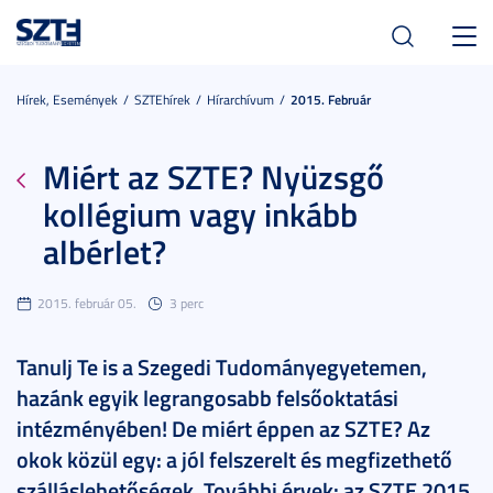
Toggl
navig
Hírek, Események
SZTEhírek
Hírarchívum
2015. Február
Miért az SZTE? Nyüzsgő
kollégium vagy inkább
albérlet?
2015. február 05.
3 perc
Tanulj Te is a Szegedi Tudományegyetemen,
hazánk egyik legrangosabb felsőoktatási
intézményében! De miért éppen az SZTE? Az
okok közül egy: a jól felszerelt és megfizethető
szálláslehetőségek. További érvek: az SZTE 2015.