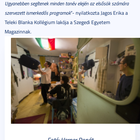
Ugyanebben segítenek minden tanév elején az elsősök számára
szervezett ismerkedős programok
”- nyilatkozta Jagos Erika a
Teleki Blanka Kollégium lakója a Szegedi Egyetem
Magazinnak.
Fotó: Herner Donát