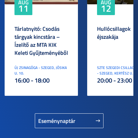
AUG
AUG
11
12
Tárlatnyitó: Csodás
Hullócsillagok
tárgyak kincstára –
éjszakája
Ízelítő az MTA KIK
Keleti Gyűjteményéből
ÚJ ZSINAGÓGA - SZEGED, JÓSIKA
SZTE SZEGEDI CSILLAGV
U. 10.
- SZEGED, KERTÉSZ U. 3.
16:00 - 18:00
20:00 - 23:00
Eseménynaptár