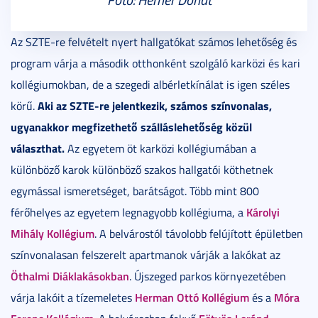
Az SZTE-re felvételt nyert hallgatókat számos lehetőség és
program várja a második otthonként szolgáló karközi és kari
kollégiumokban, de a szegedi albérletkínálat is igen széles
Aki az SZTE-re jelentkezik, számos színvonalas,
körű.
ugyanakkor megfizethető szálláslehetőség közül
választhat.
Az egyetem öt karközi kollégiumában a
különböző karok különböző szakos hallgatói köthetnek
egymással ismeretséget, barátságot. Több mint 800
Károlyi
férőhelyes az egyetem legnagyobb kollégiuma, a
Mihály Kollégium
. A belvárostól távolobb felújított épületben
színvonalasan felszerelt apartmanok várják a lakókat az
Öthalmi Diáklakásokban
. Újszeged parkos környezetében
Herman Ottó Kollégium
Móra
várja lakóit a tízemeletes
és a