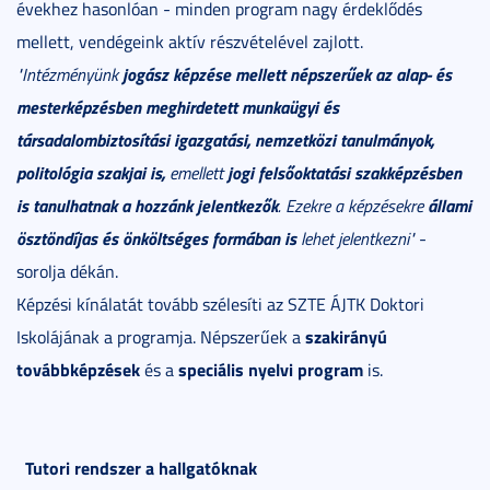
évekhez hasonlóan - minden program nagy érdeklődés
mellett, vendégeink aktív részvételével zajlott.
jogász képzése mellett népszer
űek az alap- és
"
Intézményünk
mesterképzésben meghirdetett munkaügyi és
társadalombiztosítási igazgatási, nemzetközi tanulmányok,
politológia szakjai is,
jogi felsőoktatási szakképzésben
emellett
is tanulhatnak a hozzánk jelentkezők
állami
. Ezekre a képzésekre
ösztöndíjas és önköltséges formában is
lehet jelentkezni"
-
sorolja dékán.
Képzési kínálatát tovább szélesíti az SZTE ÁJTK Doktori
szakirányú
Iskolájának a programja. Népszerűek a
továbbképzések
speciális nyelvi program
és a
is.
Tutori rendszer a hallgatóknak