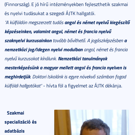
(Finnország). E jó hírű intézményekben fejleszthetik szakmai
és nyelvi tudásukat a szegedi ÁJTK hallgatói.
angol és német nyelvű kiegészítő
"A külföldön megszerzett tudás
képzéseinken, valamint angol, német és francia nyelvű
szaknyelvi kurzusainkon
a
tovább bővíthető. A jogászképzésben
nemzetközi jog/idegen nyelvi modulban
angol, német és francia
Nemzetközi tanulmányok
nyelvű kurzusokat kínálunk.
mesterképzésünk a magyar mellett angol és francia nyelven is
meghirdetjük
. Doktori Iskolánk is egyre növekvő számban fogad
külföldi hallgatókat"
- hívta föl a figyelmet az ÁJTK dékánja.
Szakmai
specializáció és
adatbázis