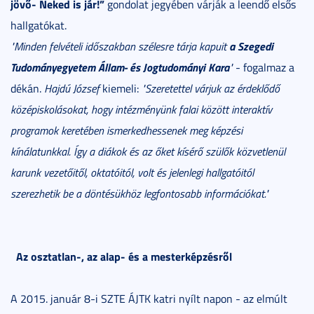
jöv
ő- Neked is jár!”
gondolat jegyében várják a leendő elsős
hallgatókat.
a Szegedi
"M
inden felvételi id
őszakban szélesre tárja kapuit
Tudományegyetem Állam- és Jogtudományi Kara
"
- fogalmaz a
dékán.
Hajdú József
kiemeli:
"Szeretettel várjuk az érdeklődő
középiskolásokat, hogy intézményünk falai között interaktív
programok keretében ismerkedhessenek meg képzési
kínálatunkkal. Így a diákok és az őket kísérő szülők közvetlenül
karunk vezetőitől, oktatóitól, volt és jelenlegi hallgatóitól
szerezhetik be a döntésükhöz legfontosabb információkat."
Az osztatlan-, az alap- és a mesterképzésről
A 2015. január 8-i SZTE ÁJTK katri nyílt napon - az elmúlt