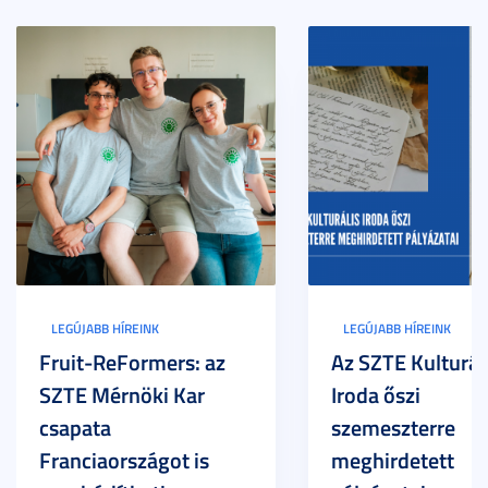
LEGÚJABB HÍREINK
LEGÚJABB HÍREINK
Fruit-ReFormers: az
Az SZTE Kulturál
SZTE Mérnöki Kar
Iroda őszi
csapata
szemeszterre
Franciaországot is
meghirdetett