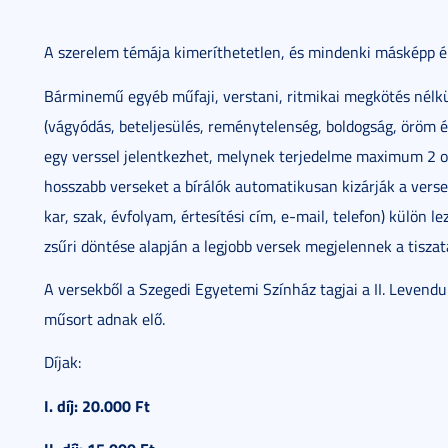
A szerelem témája kimeríthetetlen, és mindenki másképp é
Bárminemű egyéb műfaji, verstani, ritmikai megkötés nélk
(vágyódás, beteljesülés, reménytelenség, boldogság, öröm és
egy verssel jelentkezhet, melynek terjedelme maximum 2 old
hosszabb verseket a bírálók automatikusan kizárják a verseng
kar, szak, évfolyam, értesítési cím, e-mail, telefon) külön l
zsűri döntése alapján a legjobb versek megjelennek a tiszat
A versekből a Szegedi Egyetemi Színház tagjai a II. Levend
műsort adnak elő.
Díjak:
I. díj: 20.000 Ft