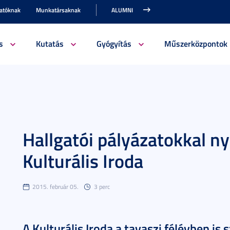
gatóknak
Munkatársaknak
ALUMNI
s
Kutatás
Gyógyítás
Műszerközpontok
Hallgatói pályázatokkal nyi
Kulturális Iroda
2015. február 05.
3 perc
A Kulturális Iroda a tavaszi félévben is