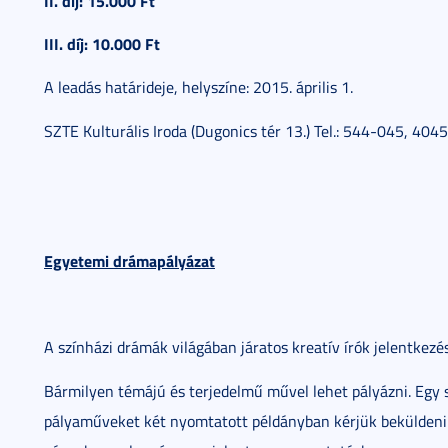
II. díj: 15.000 Ft
III. díj: 10.000 Ft
A leadás határideje, helyszíne: 2015. április 1.
SZTE Kulturális Iroda (Dugonics tér 13.) Tel.: 544-045, 4045
Egyetemi drámapályázat
A színházi drámák világában járatos kreatív írók jelentkezésé
Bármilyen témájú és terjedelmű művel lehet pályázni. Egy 
pályaműveket két nyomtatott példányban kérjük beküldeni.