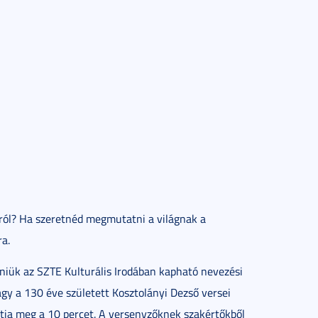
áról? Ha szeretnéd megmutatni a világnak a
ra.
niük az SZTE Kulturális Irodában kapható nevezési
vagy a 130 éve született Kosztolányi Dezső versei
atja meg a 10 percet. A versenyzőknek szakértőkből