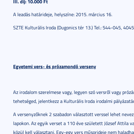
III. díj: 10.000 Ft
A leadás határideje, helyszíne: 2015. március 16.
SZTE Kulturális Iroda (Dugonics tér 13.) Tel.: 544-045, 4045
Egyetemi vers- és prózamondó verseny
Az irodalom szerelmese vagy, legyen szó versről vagy próz
tehetséged, jelentkezz a Kulturális Iroda irodalmi pályázatá
A versenyzőknek 2 szabadon választott verssel lehet nevez
lapokon. Az egyik verset a 110 éve született József Attila 
közül kell választani. Egy-egy vers műsorideje nem haladh