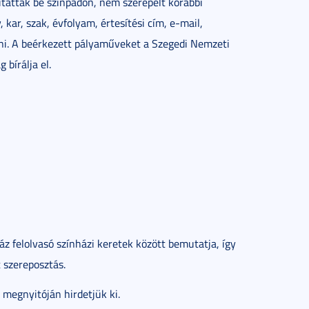
atták be színpadon, nem szerepelt korábbi
 kar, szak, évfolyam, értesítési cím, e-mail,
lni. A beérkezett pályaműveket a Szegedi Nemzeti
bírálja el.
z felolvasó színházi keretek között bemutatja, így
t szereposztás.
 megnyitóján hirdetjük ki.