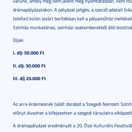
várunk, amely még nem jelent meg nyomtatásban, nem mut
drámapályázatokon. A pályázat jeligés, a szerző adatait (név,
telefon) külön lezárt borítékban kell a pályaműhöz melléke
Színház munkatársai, színházi szakemberekből álló bizottság 
Díjak:
I. díj: 50.000 Ft
II. díj: 30.000 Ft
III. díj 20.000 Ft
Az arra érdemesnek talált darabot a Szegedi Nemzeti Színhá
előnyt élvezhet a kifejezetten a szegedi társulatra elképzel
A drámapályázat eredményét a 20. Őszi Kulturális Fesztivál