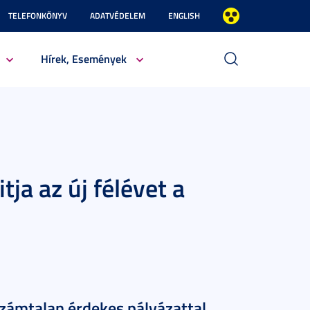
TELEFONKÖNYV
ADATVÉDELEM
ENGLISH
Hírek, Események
tja az új félévet a
 számtalan érdekes pályázattal