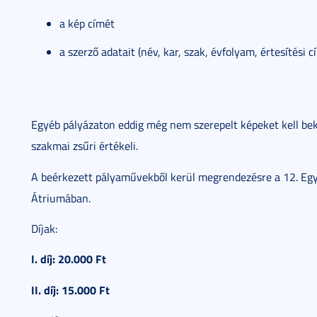
a kép címét
a szerző adatait (név, kar, szak, évfolyam, értesítési 
Egyéb pályázaton eddig még nem szerepelt képeket kell bekül
szakmai zsűri értékeli.
A beérkezett pályaművekből kerül megrendezésre a 12. Egye
Átriumában.
Díjak:
I. díj: 20.000 Ft
II. díj: 15.000 Ft