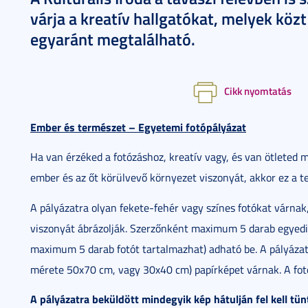
várja a kreatív hallgatókat, melyek köz
egyaránt megtalálható.
Cikk nyomtatás
Ember és természet – Egyetemi fotópályázat
Ha van érzéked a fotózáshoz, kreatív vagy, és van ötleted
ember és az őt körülvevő környezet viszonyát, akkor ez a te
A pályázatra olyan fekete-fehér vagy színes fotókat várna
viszonyát ábrázolják. Szerzőnként maximum 5 darab egyedi k
maximum 5 darab fotót tartalmazhat) adható be. A pályázatr
mérete 50x70 cm, vagy 30x40 cm) papírképet várnak. A fotó
A pályázatra beküldött mindegyik kép hátulján fel kell tün