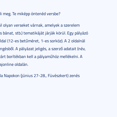
li meg. Te miképp öntenéd versbe?
ül olyan verseket várnak, amelyek a szerelem
 bánat, stb.) tematikáját járják körül. Egy pályázó
al (12-es betűméret, 1-es sorköz). A 2 oldalnál
ésből. A pályázat jeligés, a szerző adatait (név,
ezárt borítékban kell a pályaműhöz mellékelni. A
ajonline oldalán.
ula Napokon (június 27-28., Füvészkert) zenés