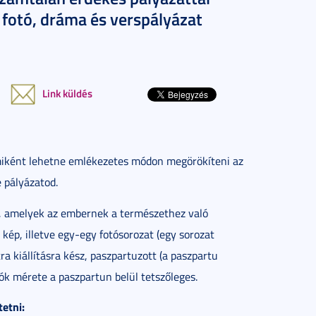
t fotó, dráma és verspályázat
Link küldés
 miként lehetne emlékezetes módon megörökíteni az
 pályázatod.
k, amelyek az embernek a természethez való
ép, illetve egy-egy fotósorozat (egy sorozat
a kiállításra kész, paszpartuzott (a paszpartu
k mérete a paszpartun belül tetszőleges.
tetni: