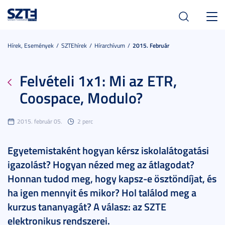
Toggl
navig
Hírek, Események
SZTEhírek
Hírarchívum
2015. Február
Felvételi 1x1: Mi az ETR,
Coospace, Modulo?
2015. február 05.
2 perc
Egyetemistaként hogyan kérsz iskolalátogatási
igazolást? Hogyan nézed meg az átlagodat?
Honnan tudod meg, hogy kapsz-e ösztöndíjat, és
ha igen mennyit és mikor? Hol találod meg a
kurzus tananyagát? A válasz: az SZTE
elektronikus rendszerei.