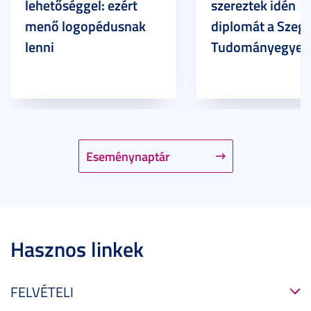
lehetőséggel: ezért
szereztek idén
menő logopédusnak
diplomát a Szege
lenni
Tudományegyet
Eseménynaptár
Hasznos linkek
FELVÉTELI