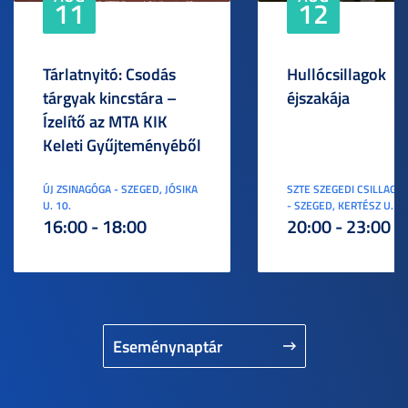
11
12
Tárlatnyitó: Csodás
Hullócsillagok
tárgyak kincstára –
éjszakája
Ízelítő az MTA KIK
Keleti Gyűjteményéből
ÚJ ZSINAGÓGA - SZEGED, JÓSIKA
SZTE SZEGEDI CSILLAGV
U. 10.
- SZEGED, KERTÉSZ U. 3.
16:00 - 18:00
20:00 - 23:00
Eseménynaptár