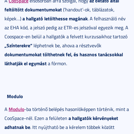
CooSpace
az oktató által
A
elsősorban arra szolgál, hogy
feltöltött dokumentumokat
(’handout’-ok, táblázatok,
a hallgató letölthesse magának
képek…)
. A felhasználó név
az EHA kód, a jelszó pedig az ETR-es jelszóval egyezik meg. A
Coospace-en belül a hallgatók a felvett kurzusaikhoz tartozó
„Színterekre”
léphetnek be, ahova a résztvevők
dokumentumokat tölthetnek fel, és hasznos tanácsokkal
láthatják el egymást
a fórmon.
Modulo
Modulo
A
-ba történő belépés hasonlóképpen történik, mint a
a hallgatók kérvényeket
CooSpace-nél. Ezen a felületen
adhatnak be
. Itt nyújtható be a kérelem többek között