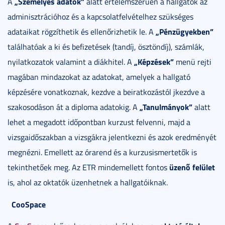
„Személyes adatok”
A
alatt értelemszerűen a hallgatók az
adminisztrációhoz és a kapcsolatfelvételhez szükséges
„Pénzügyekben”
adataikat rögzíthetik és ellenőrizhetik le. A
találhatóak a ki és befizetések (tandíj, ösztöndíj), számlák,
„Képzések”
nyilatkozatok valamint a diákhitel. A
menü rejti
magában mindazokat az adatokat, amelyek a hallgató
képzésére vonatkoznak, kezdve a beiratkozástól jkezdve a
„Tanulmányok”
szakosodáson át a diploma adatokig. A
alatt
lehet a megadott időpontban kurzust felvenni, majd a
vizsgaidőszakban a vizsgákra jelentkezni és azok eredményét
megnézni. Emellett az órarend és a kurzusismertetők is
üzenő felület
tekinthetőek meg. Az ETR mindemellett fontos
is, ahol az oktatók üzenhetnek a hallgatóiknak.
CooSpace