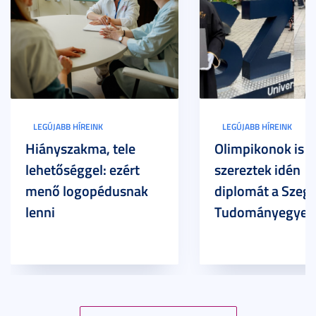
LEGÚJABB HÍREINK
LEGÚJABB HÍREINK
Hiányszakma, tele
Olimpikonok is
lehetőséggel: ezért
szereztek idén
menő logopédusnak
diplomát a Szege
lenni
Tudományegyet