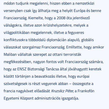
módon tudjunk megjelenni, hiszen ebben a nemzetközi
versenyben csak így állhatja meg a helyét Európa és benne
Franciaország. Kiemelte, hogy a 2008 óta jelentkező
válságokra, illetve azon krízishelyzetekre, melyek a
világpolitikában megjelennek, illetve a fegyveres
konfliktusokra többoldalú diplomácián alapuló, globális
válaszokat szorgalmaz Franciaország. Említette, hogy amikor
Maliban vállaltak szerepet az ottani terroristák
megfékezésében, nagyon fontos volt Franciaország számára,
hogy az ENSZ Biztonsági Tanácsa által jóváhagyott keretek
között történjen a beavatkozás illetve, hogy európai
szövetségesek is részt vegyenek abban – összegezte a
francia nagykövet előadását
Kruzslicz Péter,
a Frankofón
Egyetemi Központ adminisztrációs igazgatója.