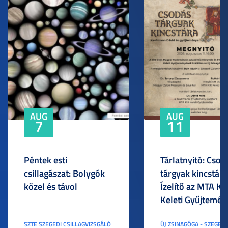
AUG
AUG
7
11
Péntek esti
Tárlatnyitó: Csod
csillagászat: Bolygók
tárgyak kincstára
közel és távol
Ízelítő az MTA KI
Keleti Gyűjtemén
SZTE SZEGEDI CSILLAGVIZSGÁLÓ
ÚJ ZSINAGÓGA - SZEGED,