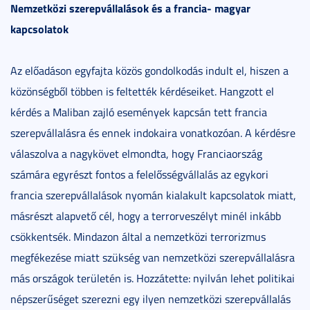
Nemzetközi szerepvállalások és a francia- magyar
kapcsolatok
Az előadáson egyfajta közös gondolkodás indult el, hiszen a
közönségből többen is feltették kérdéseiket. Hangzott el
kérdés a Maliban zajló események kapcsán tett francia
szerepvállalásra és ennek indokaira vonatkozóan. A kérdésre
válaszolva a nagykövet elmondta, hogy Franciaország
számára egyrészt fontos a felelősségvállalás az egykori
francia szerepvállalások nyomán kialakult kapcsolatok miatt,
másrészt alapvető cél, hogy a terrorveszélyt minél inkább
csökkentsék. Mindazon által a nemzetközi terrorizmus
megfékezése miatt szükség van nemzetközi szerepvállalásra
más országok területén is. Hozzátette: nyilván lehet politikai
népszerűséget szerezni egy ilyen nemzetközi szerepvállalás