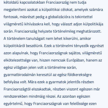
kétoldalú kapcsolatokban Franciaország nem tudja
megjeleníteni azokat a külpolitikai célokat, amelyek számára
fontosak, másrészt pedig a globalizációra is tekintettel
világméretű kihívásokra kell, hogy választ adjon külpolitikája
során. Franciaország helyzete történelmileg meghatározott.
A történelem tanulságait nem lehet kikerülni, amikor
külpolitikáról beszélünk. Ezek a történelmi tényezők egyrészt
azon alapulnak, hogy Franciaországnak sajátos, világméretű
elkötelezettsége van, hiszen nemcsak Európában, hanem az
egész világban jelen volt a történelme során,
gyarmatbirodalmán keresztül az egész földkerekségre
befolyása volt. Mára ezek a gyarmatok jelentős részben
Franciaországtól elszakadtak, részben viszont egészen már
rendszerekben mindmáig részei. Az azonban egészen
egyértelmű, hogy Franciaországnak van felelőssége ezen