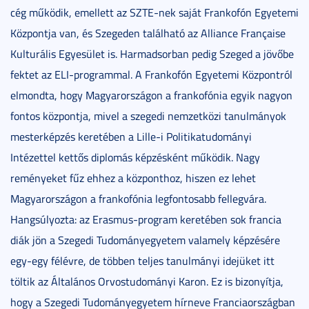
cég működik, emellett az SZTE-nek saját Frankofón Egyetemi
Központja van, és Szegeden található az Alliance Française
Kulturális Egyesület is. Harmadsorban pedig Szeged a jövőbe
fektet az ELI-programmal. A Frankofón Egyetemi Központról
elmondta, hogy Magyarországon a frankofónia egyik nagyon
fontos központja, mivel a szegedi nemzetközi tanulmányok
mesterképzés keretében a Lille-i Politikatudományi
Intézettel kettős diplomás képzésként működik. Nagy
reményeket fűz ehhez a központhoz, hiszen ez lehet
Magyarországon a frankofónia legfontosabb fellegvára.
Hangsúlyozta: az Erasmus-program keretében sok francia
diák jön a Szegedi Tudományegyetem valamely képzésére
egy-egy félévre, de többen teljes tanulmányi idejüket itt
töltik az Általános Orvostudományi Karon. Ez is bizonyítja,
hogy a Szegedi Tudományegyetem hírneve Franciaországban