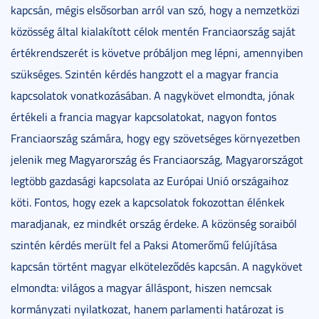
kapcsán, mégis elsősorban arról van szó, hogy a nemzetközi
közösség által kialakított célok mentén Franciaország saját
értékrendszerét is követve próbáljon meg lépni, amennyiben
szükséges. Szintén kérdés hangzott el a magyar francia
kapcsolatok vonatkozásában. A nagykövet elmondta, jónak
értékeli a francia magyar kapcsolatokat, nagyon fontos
Franciaország számára, hogy egy szövetséges környezetben
jelenik meg Magyarország és Franciaország, Magyarországot
legtöbb gazdasági kapcsolata az Európai Unió országaihoz
köti. Fontos, hogy ezek a kapcsolatok fokozottan élénkek
maradjanak, ez mindkét ország érdeke. A közönség soraiból
szintén kérdés merült fel a Paksi Atomerőmű felújítása
kapcsán történt magyar elköteleződés kapcsán. A nagykövet
elmondta: világos a magyar álláspont, hiszen nemcsak
kormányzati nyilatkozat, hanem parlamenti határozat is