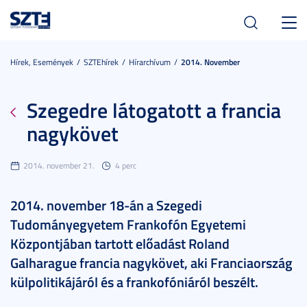
Toggl
navig
Hírek, Események
SZTEhírek
Hírarchívum
2014. November
Szegedre látogatott a francia
nagykövet
2014. november 21.
4 perc
2014. november 18-án a Szegedi
Tudományegyetem Frankofón Egyetemi
Központjában tartott előadást Roland
Galharague francia nagykövet, aki Franciaország
külpolitikájáról és a frankofóniáról beszélt.