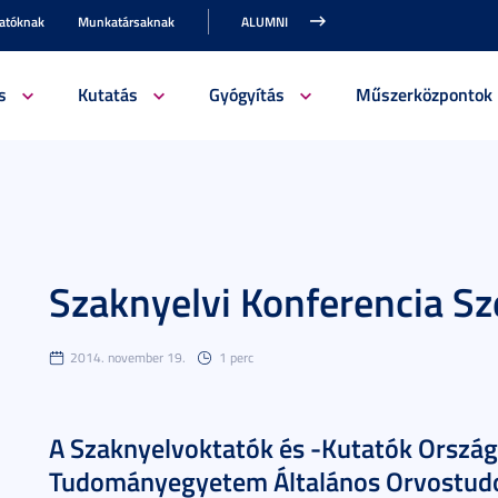
gatóknak
Munkatársaknak
ALUMNI
s
Kutatás
Gyógyítás
Műszerközpontok
Szaknyelvi Konferencia S
2014. november 19.
1 perc
A Szaknyelvoktatók és -Kutatók Ország
Tudományegyetem Általános Orvostudo