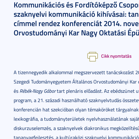
Kommunikációs és Fordítóképző Csoport
szaknyelvi kommunikáció kihívásai: tan
címmel rendez konferenciát 2014. nov
Orvostudományi Kar Nagy Oktatási Épü
Cikk nyomtatás
A tizennegyedik alkalommal megszervezett tanácskozást 
Szegedi Tudományegyetem Általános Orvostudományi Kar d
és
Rébék-Nagy Gábor
tart plenáris előadást. Az ebédszünet u
program, a 21. századi használható szaknyelvtudás összete
konferencián hat szekcióban olyan témaköröket tárgyalnak m
lexikográfia, a tudományterületek nyelvhasználatának saját
diskurzuselemzés, a szaknyelvek diakronikus megközelítésű 
tananyagfejlesztés, a kultúraközi szaknyelvi kommunikáció,