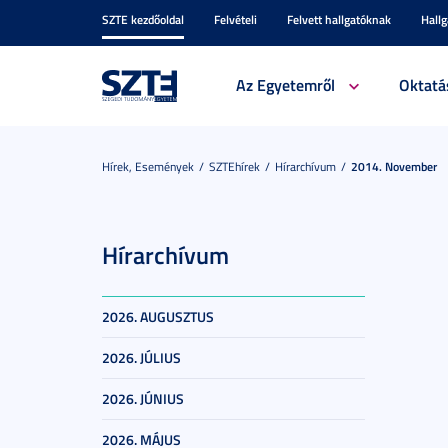
SZTE kezdőoldal
Felvételi
Felvett hallgatóknak
Hall
Az Egyetemről
Oktatá
Hírek, Események
SZTEhírek
Hírarchívum
2014. November
Hírarchívum
2026. AUGUSZTUS
2026. JÚLIUS
2026. JÚNIUS
2026. MÁJUS