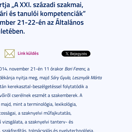
ja „A XXI. századi szakmai,
ári és tanulói kompetenciák”
ember 21-22-én az Általános
letében.
Link küldés
2014. november 21-én 11 órakor
Bari Ferenc,
a
ékánja nyitja meg, majd
Sáry Gyula, Lesznyák Márta
tán kerekasztal-beszélgetéssel folytatódik a
vőiről cserélnek eszmét a szakemberek. A
ajd, mint a terminológia, lexikológia,
osságai, a szaknyelvi műfajkutatás,
vizsgálata, a szaknyelvi tanterv- és
 szakfordítás, tolmácsolás és nyelvtechnológia.