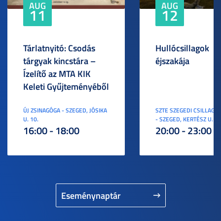
AUG
AUG
11
12
Tárlatnyitó: Csodás
Hullócsillagok
tárgyak kincstára –
éjszakája
Ízelítő az MTA KIK
Keleti Gyűjteményéből
ÚJ ZSINAGÓGA - SZEGED, JÓSIKA
SZTE SZEGEDI CSILLAGV
U. 10.
- SZEGED, KERTÉSZ U. 3.
16:00 - 18:00
20:00 - 23:00
Eseménynaptár