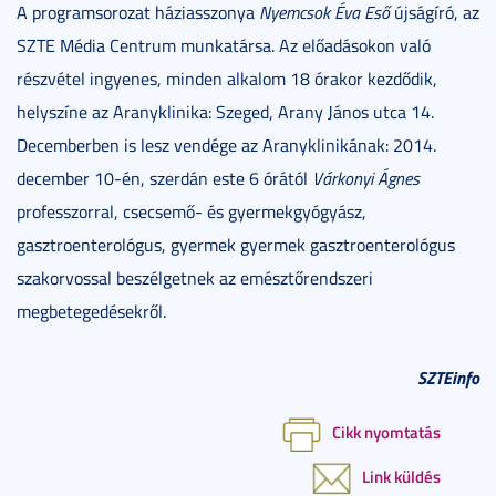
A programsorozat háziasszonya
Nyemcsok Éva Eső
újságíró, az
SZTE Média Centrum munkatársa. Az előadásokon való
részvétel ingyenes, minden alkalom 18 órakor kezdődik,
helyszíne az Aranyklinika: Szeged, Arany János utca 14.
Decemberben is lesz vendége az Aranyklinikának: 2014.
december 10-én, szerdán este 6 órától
Várkonyi Ágnes
professzorral, csecsemő- és gyermekgyógyász,
gasztroenterológus, gyermek gyermek gasztroenterológus
szakorvossal beszélgetnek az emésztőrendszeri
megbetegedésekről.
SZTEinfo
Cikk nyomtatás
Link küldés