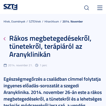
Toggl
navig
Hírek, Események
SZTEhírek
Hírarchívum
2014. November
Rákos megbetegedésekről,
tünetekről, terápiáról az
Aranyklinikán
2014. november 21.
1 perc
Egészségmegőrzés a családban címmel folytatja
ingyenes előadás-sorozatát a szegedi
Aranyklinika. 2014. november 26-án este a rákos
megbetegedésekről, a tünetekről és a lehetséges
terápiás módszerekről lesz szó, a vendég