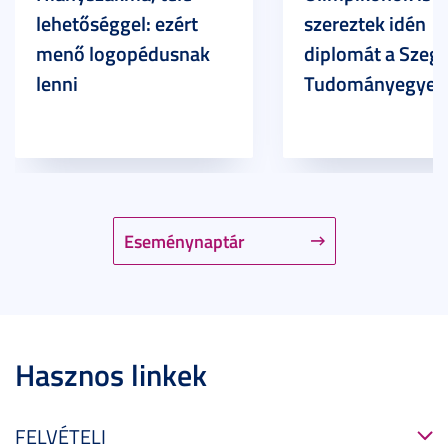
lehetőséggel: ezért
szereztek idén
menő logopédusnak
diplomát a Szege
lenni
Tudományegyet
Eseménynaptár
Hasznos linkek
FELVÉTELI