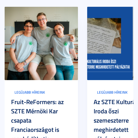
LEGÚJABB HÍREINK
LEGÚJABB HÍREINK
Fruit-ReFormers: az
Az SZTE Kulturál
SZTE Mérnöki Kar
Iroda őszi
csapata
szemeszterre
Franciaországot is
meghirdetett