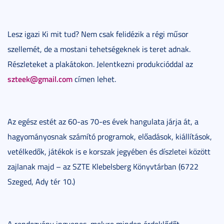
Lesz igazi Ki mit tud? Nem csak felidézik a régi műsor
szellemét, de a mostani tehetségeknek is teret adnak.
Részleteket a plakátokon. Jelentkezni produkcióddal az
szteek@gmail.com
címen lehet.
Az egész estét az 60-as 70-es évek hangulata járja át, a
hagyományosnak számító programok, előadások, kiállítások,
vetélkedők, játékok is e korszak jegyében és díszletei között
zajlanak majd – az SZTE Klebelsberg Könyvtárban (6722
Szeged, Ady tér 10.)
A rendezvény ingyenes, melyre minden érdeklődőt