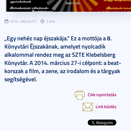
2014. március 07.
2 perc
„Egy nehéz nap éjszakája.” Ez a mottója a 8.
Könyvtári Éjszakának, amelyet nyolcadik
alkalommal rendez meg az SZTE Klebelsberg
Könyvtár. A 2014. március 27-i célpont: a beat-
korszak a film, a zene, az irodalom és a tárgyak
segítségével.
Cikk nyomtatás
Link küldés