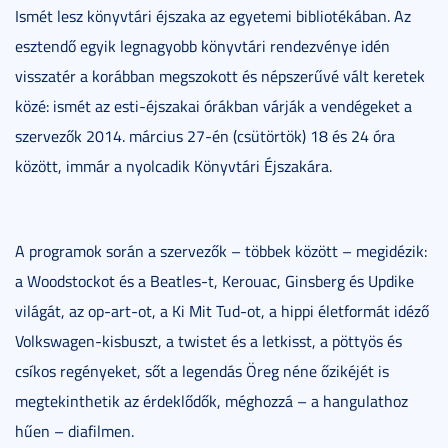
Ismét lesz könyvtári éjszaka az egyetemi bibliotékában. Az
esztendő egyik legnagyobb könyvtári rendezvénye idén
visszatér a korábban megszokott és népszerűvé vált keretek
közé: ismét az esti-éjszakai órákban várják a vendégeket a
szervezők 2014. március 27-én (csütörtök) 18 és 24 óra
között, immár a nyolcadik Könyvtári Éjszakára.
A programok során a szervezők – többek között – megidézik:
a Woodstockot és a Beatles-t, Kerouac, Ginsberg és Updike
világát, az op-art-ot, a Ki Mit Tud-ot, a hippi életformát idéző
Volkswagen-kisbuszt, a twistet és a letkisst, a pöttyös és
csíkos regényeket, sőt a legendás Öreg néne őzikéjét is
megtekinthetik az érdeklődők, méghozzá – a hangulathoz
hűen – diafilmen.