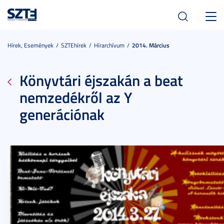
Toggl
navig
Hírek, Események
SZTEhírek
Hírarchívum
2014. Március
Könyvtári éjszakán a beat
nemzedékről az Y
generációnak