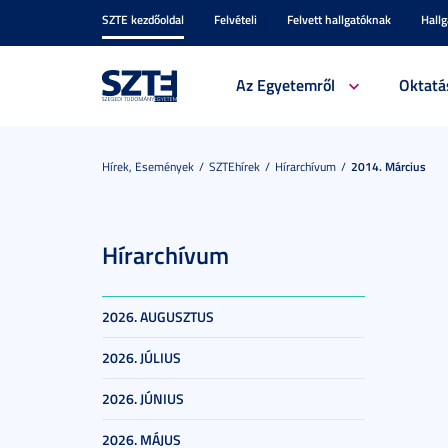
SZTE kezdőoldal
Felvételi
Felvett hallgatóknak
Hall
Az Egyetemről
Oktatá
Hírek, Események
SZTEhírek
Hírarchívum
2014. Március
Hírarchívum
2026. AUGUSZTUS
2026. JÚLIUS
2026. JÚNIUS
2026. MÁJUS