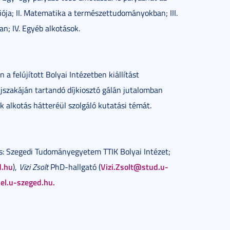
iója; II. Matematika a természettudományokban; III.
n; IV. Egyéb alkotások.
 a felújított Bolyai Intézetben kiállítást
Éjszakáján tartandó díjkiosztó gálán jutalomban
k alkotás hátteréül szolgáló kutatási témát.
és: Szegedi Tudományegyetem TTIK Bolyai Intézet;
d.hu
Vizi.Zsolt@stud.u-
),
Vizi Zsolt
PhD-hallgató (
l.u-szeged.hu.