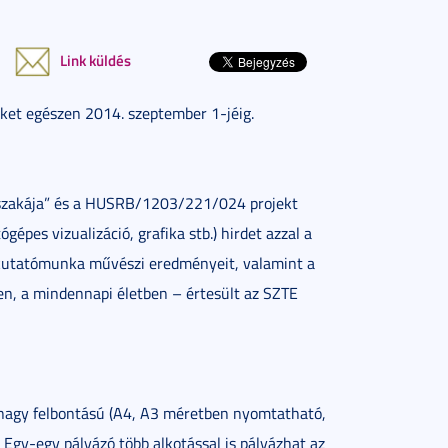
Link küldés
eket egészen 2014. szeptember 1-jéig.
jszakája” és a HUSRB/1203/221/024 projekt
gépes vizualizáció, grafika stb.) hirdet azzal a
kutatómunka művészi eredményeit, valamint a
, a mindennapi életben – értesült az SZTE
, nagy felbontású (A4, A3 méretben nyomtatható,
. Egy-egy pályázó több alkotással is pályázhat az