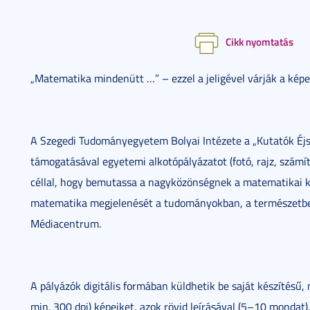
Cikk nyomtatás
„Matematika mindenütt …” – ezzel a jeligével várják a kép
A Szegedi Tudományegyetem Bolyai Intézete a „Kutatók É
támogatásával egyetemi alkotópályázatot (fotó, rajz, számító
céllal, hogy bemutassa a nagyközönségnek a matematikai 
matematika megjelenését a tudományokban, a természetben
Médiacentrum.
A pályázók digitális formában küldhetik be saját készítésű
min. 300 dpi) képeiket, azok rövid leírásával (5–10 mondat)