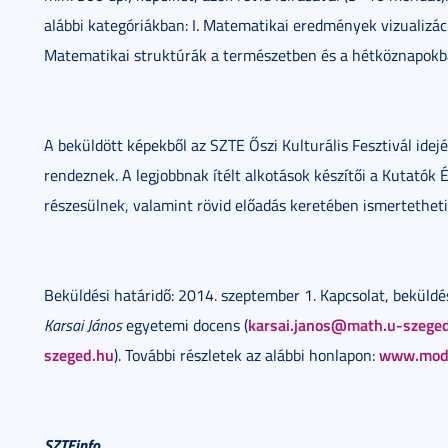
alábbi kategóriákban: I. Matematikai eredmények vizualizác
Matematikai struktúrák a természetben és a hétköznapokba
A beküldött képekből az SZTE Őszi Kulturális Fesztivál idején
rendeznek. A legjobbnak ítélt alkotások készítői a Kutatók 
részesülnek, valamint rövid előadás keretében ismertetheti
Beküldési határidő: 2014. szeptember 1. Kapcsolat, beküld
karsai.janos@math.u-szege
Karsai János
egyetemi docens (
szeged.hu
www.mode
). További részletek az alábbi honlapon:
SZTEinfo