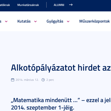
gatóknak
Munkatársaknak
ALUMNI
s
Kutatás
Gyógyítás
Műszerközpontok
Alkotópályázatot hirdet az
2014. március 12.
2 perc
„Matematika mindenütt …” – ezzel a jel
2014. szeptember 1-jéig.