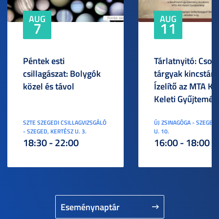
AUG
AUG
7
11
Péntek esti
Tárlatnyitó: Csod
csillagászat: Bolygók
tárgyak kincstára
közel és távol
Ízelítő az MTA KI
Keleti Gyűjtemén
SZTE SZEGEDI CSILLAGVIZSGÁLÓ
ÚJ ZSINAGÓGA - SZEGED,
- SZEGED, KERTÉSZ U. 3.
U. 10.
18:30 - 22:00
16:00 - 18:00
Eseménynaptár