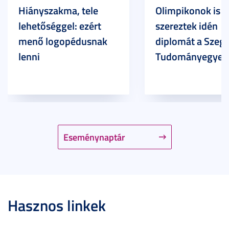
Hiányszakma, tele
Olimpikonok is
lehetőséggel: ezért
szereztek idén
menő logopédusnak
diplomát a Szege
lenni
Tudományegyet
Eseménynaptár
Hasznos linkek