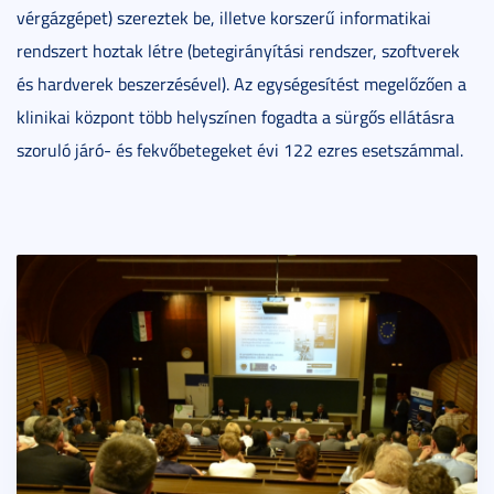
vérgázgépet) szereztek be, illetve korszerű informatikai
rendszert hoztak létre (betegirányítási rendszer, szoftverek
és hardverek beszerzésével). Az egységesítést megelőzően a
klinikai központ több helyszínen fogadta a sürgős ellátásra
szoruló járó- és fekvőbetegeket évi 122 ezres esetszámmal.