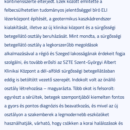
kontinensszerte elterjedt. Ezek között említette a
felbecsülhetetlen tudományos jelentőséggel bíró ELI
lézerközpont építését, a geotermikus kaszkádrendszer
kialakítását, illetve az új klinikai központ és a sürgősségi
betegellátó osztály beruházását. Mint mondta, a sürgősségi
betegellátó osztály a legkorszerűbb megoldások
alkalmazásával a régió és Szeged lakosságának érdekeit fogja
szolgálni, és tovább erősíti az SZTE Szent-Györgyi Albert
Klinikai Központ a dél-alföldi sürgősségi betegellátásban
eddig is betöltött vezető szerepét. Indokolt volt az önálló
osztály létrehozása – magyarázta. Több okot is felsorolt:
egyrészt a sérültek, betegek szempontjából kiemelten fontos
a gyors és pontos diagnózis és beavatkozás, és mivel az új
osztályon a szakemberek a legmodernebb eszközöket
használhatják, várható, hogy csökken a korai halálozások és