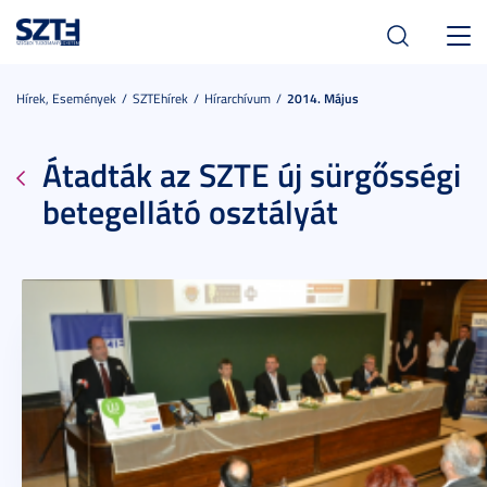
Toggl
navig
Hírek, Események
SZTEhírek
Hírarchívum
2014. Május
Átadták az SZTE új sürgősségi
betegellátó osztályát