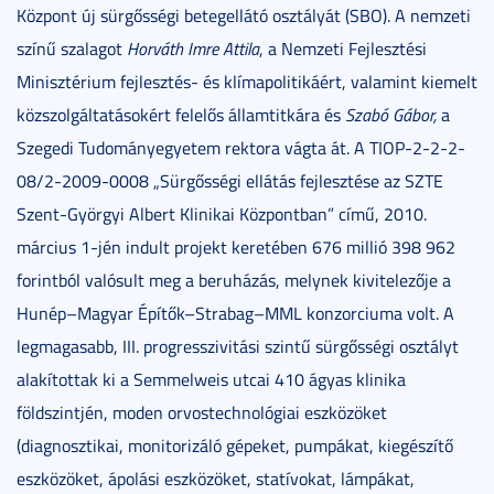
Központ új sürgősségi betegellátó osztályát (SBO). A nemzeti
színű szalagot
Horváth Imre Attila
, a Nemzeti Fejlesztési
Minisztérium fejlesztés- és klímapolitikáért, valamint kiemelt
közszolgáltatásokért felelős államtitkára és
Szabó Gábor,
a
Szegedi Tudományegyetem rektora vágta át. A TIOP-2-2-2-
08/2-2009-0008 „Sürgősségi ellátás fejlesztése az SZTE
Szent-Györgyi Albert Klinikai Központban” című, 2010.
március 1-jén indult projekt keretében 676 millió 398 962
forintból valósult meg a beruházás, melynek kivitelezője a
Hunép–Magyar Építők–Strabag–MML konzorciuma volt. A
legmagasabb, III. progresszivitási szintű sürgősségi osztályt
alakítottak ki a Semmelweis utcai 410 ágyas klinika
földszintjén, moden orvostechnológiai eszközöket
(diagnosztikai, monitorizáló gépeket, pumpákat, kiegészítő
eszközöket, ápolási eszközöket, statívokat, lámpákat,