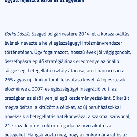
Botka László,
Szeged polgármestere 2014-et a korszakváltás
évének nevezte a helyi egészségügyi intézményrendszer
történetében. Úgy fogalmazott, hosszú évek jól végiggondolt,
összefogásra épülő stratégiájának eredménye az önálló
sürgősségi betegellátó osztály átadása, amit hamarosan a
265 ágyas új klinikai tömb felavatása követ. A fejlesztések
előzménye a 2007-es egészségügyi integráció volt, az
országban az első ilyen jellegű kezdeményezésként. Sikerült
megvalósítani a kitűzött a célokat, az új beruházásokkal
növekszik a betegellátás hatékonysága, a szakmai színvonal,
21. századi infrastruktúra fogadja az orvosokat és a
betegeket. Hangsúlyozta még, hogy az önkormányzat és az