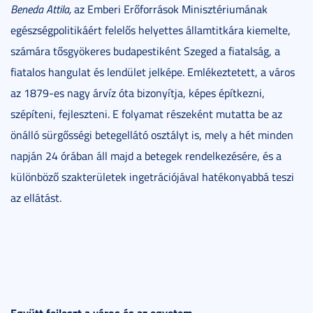
Beneda Attila,
az Emberi Erőforrások Minisztériumának
egészségpolitikáért felelős helyettes államtitkára kiemelte,
számára tősgyökeres budapestiként Szeged a fiatalság, a
fiatalos hangulat és lendület jelképe. Emlékeztetett, a város
az 1879-es nagy árvíz óta bizonyítja, képes építkezni,
szépíteni, fejleszteni. E folyamat részeként mutatta be az
önálló sürgősségi betegellátó osztályt is, mely a hét minden
napján 24 órában áll majd a betegek rendelkezésére, és a
különböző szakterületek ingetrációjával hatékonyabbá teszi
az ellátást.
Együtt fejleszt a város és az egyetem