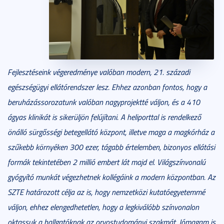
Fejlesztéseink végeredménye valóban modern, 21. századi
egészségügyi ellátórendszer lesz. Ehhez azonban fontos, hogy a
beruházássorozatunk valóban nagyprojektté váljon, és a 410
ágyas klinikát is sikerüljön felújítani. A heliporttal is rendelkező
önálló sürgősségi betegellátó központ, illetve maga a magkórház a
szűkebb környéken 300 ezer, tágabb értelemben, bizonyos ellátási
formák tekintetében 2 millió embert lát majd el. Világszínvonalú
gyógyító munkát végezhetnek kollégáink a modern központban. Az
SZTE határozott célja az is, hogy nemzetközi kutatóegyetemmé
váljon, ehhez elengedhetetlen, hogy a legkiválóbb színvonalon
oktassuk a hallgatóknak az orvostudományi szakmát. Jómagam is