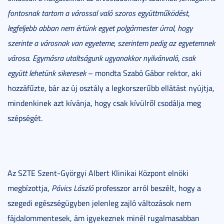
fontosnak tartom a várossal való szoros együttműködést,
legfeljebb abban nem értünk egyet polgármester úrral, hogy
szerinte a városnak van egyeteme, szerintem pedig az egyetemnek
városa. Egymásra utaltságunk ugyanakkor nyilvánvaló, csak
együtt lehetünk sikeresek
– mondta Szabó Gábor rektor, aki
hozzáfűzte, bár az új osztály a legkorszerűbb ellátást nyújtja,
mindenkinek azt kívánja, hogy csak kívülről csodálja meg
szépségét.
Az SZTE Szent-Györgyi Albert Klinikai Központ elnöki
megbízottja,
Pávics László
professzor arról beszélt, hogy a
szegedi egészségügyben jelenleg zajló változások nem
fájdalommentesek, ám igyekeznek minél rugalmasabban