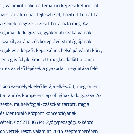
st, valamint ebben a témában képzéseket indított.
pzés tartalmainak fejlesztését, bővített tematikák
épzésének megszervezését határozta meg. Az
againak kidolgozása, gyakorlati szabályainak
i szabályzatának és középtávú stratégiájának
anyagok és a képzők képzésének belső pályázati köre,
lenleg is folyik. Emellett megkezdődött a tanár
ntek az első lépések a gyakorlat megújítása felé.
lódó személyek első listája elkészült, megtörtént
 a tanítók kompetenciaprofiljának kidolgozása. Az
ésbe, műhelyfoglalkozásokat tartott, míg a
és Mentoráló Központ koncepciójának
felvételt. Az SZTE JGYPK Gyógypedagógus-képző
on vettek részt, valamint 2014 szeptemberében