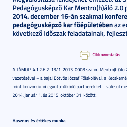
Pedagógusképző Kar Mentro(h)áló 2.0 p
2014.
december 16-án szakmai konferen
pedagógusképző kar főépületében
az e
következő időszak feladatainak, fejles
Cikk nyomtatás
A TÁMOP-4.1.2.B.2-13/1-2013-0008 számú Mentro(h)áló 
vezetésével – a bajai Eötvös József Főiskolával, a Kecskemét
mint konzorciumi együttműködő partnerekkel – valósul meg
2014. január 1. és 2015. október 31. között.
Hasznos és értékes munka