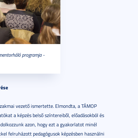
mentorháló programja -
rése
zakmai vezető ismertette. Elmondta, a TÁMOP
tókat a képzés belső színtereiből, előadásokból és
ndolkozzunk azon, hogy ezt a gyakorlatot minél
kkel felruházott pedagógusok képzésben használni