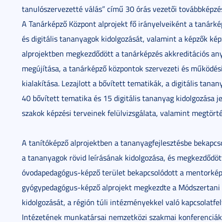
tanulószervezetté válás” című 30 órás vezetői továbbképzé
A Tanárképző Központ alprojekt fő irányelveiként a tanárké
és digitális tananyagok kidolgozását, valamint a képzők k
alprojektben megkezdődött a tanárképzés akkreditációs any
megújítása, a tanárképző központok szervezeti és működés
kialakítása. Lezajlott a bővített tematikák, a digitális tan
40 bővített tematika és 15 digitális tananyag kidolgozása je
szakok képzési terveinek felülvizsgálata, valamint megtörté
A tanítóképző alprojektben a tananyagfejlesztésbe bekapcso
a tananyagok rövid leírásának kidolgozása, és megkezdődött
óvodapedagógus-képző terület bekapcsolódott a mentorképz
gyógypedagógus-képző alprojekt megkezdte a Módszertani 
kidolgozását, a régión túli intézményekkel való kapcsolat
Intézetének munkatársai nemzetközi szakmai konferenciák