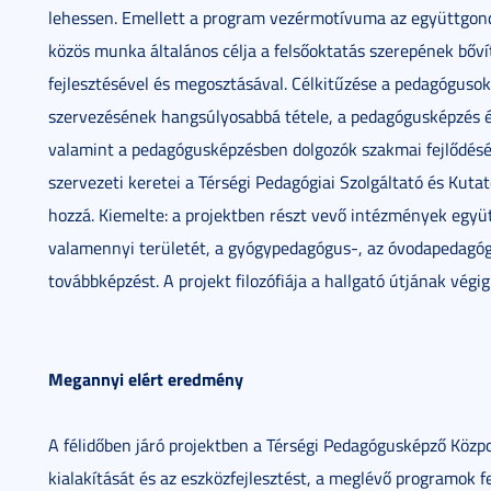
lehessen. Emellett a program vezérmotívuma az együttgon
közös munka általános célja a felsőoktatás szerepének bőv
fejlesztésével és megosztásával. Célkitűzése a pedagógusok
szervezésének hangsúlyosabbá tétele, a pedagógusképzés é
valamint a pedagógusképzésben dolgozók szakmai fejlődésé
szervezeti keretei a Térségi Pedagógiai Szolgáltató és Kut
hozzá. Kiemelte: a projektben részt vevő intézmények együ
valamennyi területét, a gyógypedagógus-, az óvodapedagógu
továbbképzést. A projekt filozófiája a hallgató útjának végi
Megannyi elért eredmény
A félidőben járó projektben a Térségi Pedagógusképző Közp
kialakítását és az eszközfejlesztést, a meglévő programok fe