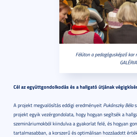
Félúton a pedagógusképző kar 
GALÉRIA
Cél az együttgondolkodás és a hallgató útjának végigkísé
A projekt megvalósítás eddigi eredményeit
Pukánszky Béla
s
projekt egyik vezérgondolata, hogy hogyan segítsék a hallga
szemináriumokból kiindulva a gyakorlat felé, és hogyan go
tartalmasabban, a korszerű és optimálisan hozzáadott érté