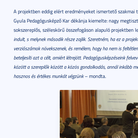
A projektben eddig elért eredményeket ismertető szakmai
Gyula Pedagógusképző Kar dékánja kiemelte: nagy megtiszte
sokszereplős, széleskörű összefogáson alapuló projektben l
indult, s melynek második része zajlik. Szeretném, ha ez a proj
verziószámok növekszenek, és remélem, hogy ha nem is feltétlenü
beteljesíti azt a célt, amiért létrejött. Pedagógusképzéseink felv
között a szereplők között a közös gondolkodás, annál inkább me
hasznos és értékes munkát végzünk
– mondta.