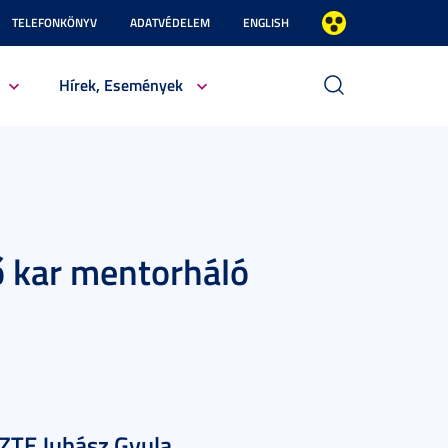
TELEFONKÖNYV
ADATVÉDELEM
ENGLISH
Hírek, Események
 kar mentorháló
SZTE Juhász Gyula