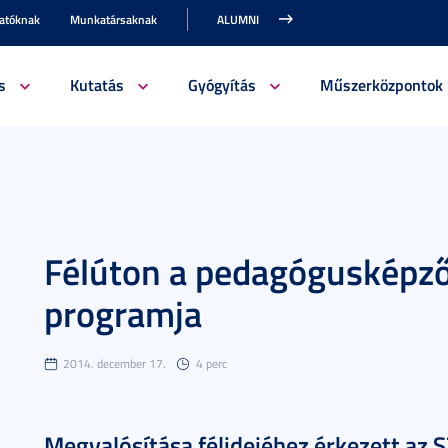
gatóknak
Munkatársaknak
ALUMNI
s
Kutatás
Gyógyítás
Műszerközpontok
Félúton a pedagógusképző
programja
2014. december 17.
4 perc
Megvalósítása félidejéhez érkezett az 