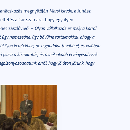
 tanácskozás megnyitóján
Marsi István,
a Juhász
ltetés a kar számára, hogy egy ilyen
ehet zászlóvivő.
–
Olyan vállalkozás ez mely a karról
ekt úgy nemesedne, úgy bővülne tartalmakkal, ahogy a
l ilyen keretekben, de a gondolat tovább él, és valóban
evő piaca a közoktatás, és minél inkább érvényesül ezek
gbizonyosodhatunk arról, hogy jó úton járunk, hogy