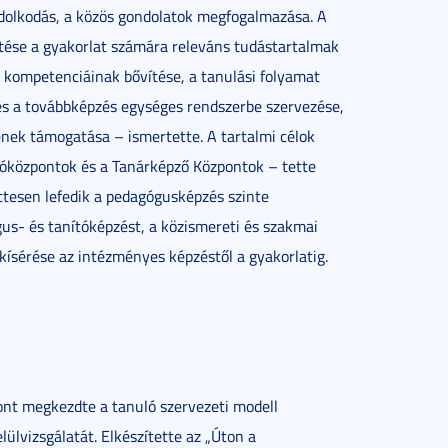
dolkodás, a közös gondolatok megfogalmazása. A
ítése a gyakorlat számára releváns tudástartalmak
 kompetenciáinak bővítése, a tanulási folyamat
s a továbbképzés egységes rendszerbe szervezése,
nek támogatása – ismertette. A tartalmi célok
atóközpontok és a Tanárképző Központok – tette
ttesen lefedik a pedagógusképzés szinte
s- és tanítóképzést, a közismereti és szakmai
gkísérése az intézményes képzéstől a gyakorlatig.
ont megkezdte a tanuló szervezeti modell
lülvizsgálatát. Elkészítette az „Úton a