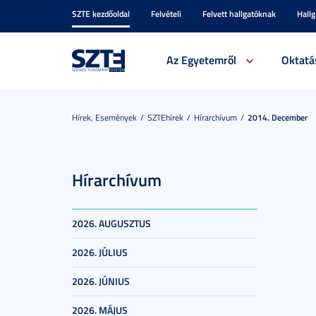
SZTE kezdőoldal
Felvételi
Felvett hallgatóknak
Hall
Az Egyetemről
Oktatá
Hírek, Események
SZTEhírek
Hírarchívum
2014. December
Hírarchívum
2026. AUGUSZTUS
2026. JÚLIUS
2026. JÚNIUS
2026. MÁJUS