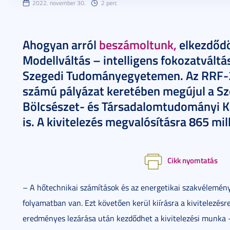
2022. november 30.
2 perc
Ahogyan arról
beszámoltunk,
elkezdődö
Modellváltás – intelligens fokozatváltá
Szegedi Tudományegyetemen. Az RRF-
számú pályázat keretében megújul a 
Bölcsészet- és Társadalomtudományi Ka
is. A kivitelezés megvalósításra 865 mill
Cikk nyomtatás
– A hőtechnikai számítások és az energetikai szakvélemény e
folyamatban van. Ezt követően kerül kiírásra a kivitelezésr
eredményes lezárása után kezdődhet a kivitelezési munka