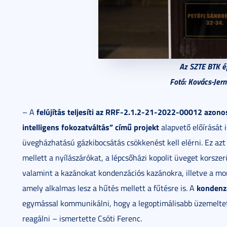
Az SZTE BTK ép
Fotó: Kovács-Jer
felújítás teljesíti az RRF-2.1.2-21-2022-00012 azono
– A
intelligens fokozatváltás” című projekt
alapvető előírását 
üvegházhatású gázkibocsátás csökkenést kell elérni. Ez azt 
mellett a nyílászárókat, a lépcsőházi kopolit üveget korszer
valamint a kazánokat kondenzációs kazánokra, illetve a mo
kondenz
amely alkalmas lesz a hűtés mellett a fűtésre is. A
egymással kommunikálni, hogy a legoptimálisabb üzemeltet
reagálni – ismertette Csóti Ferenc.