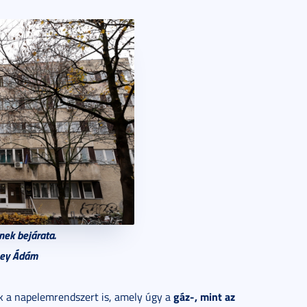
ek bejárata.
ney Ádám
gáz-, mint az
tik a napelemrendszert is, amely úgy a