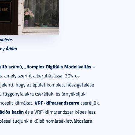
ülete.
ney Ádám
sító számú, „Komplex Digitális Modellváltás –
is, amely szerint a beruházással 30%-os
jelenti, hogy az épület komplett hőszigetelése
ű függönyfalakra cseréljük, és árnyékoljuk,
VRF-klímarendszerre
nosplit klímákat,
cseréljük,
ációs kazán
és a VRF-klímarendszer képes lesz
éssel tudjunk a külső hőmérsékletváltozásra