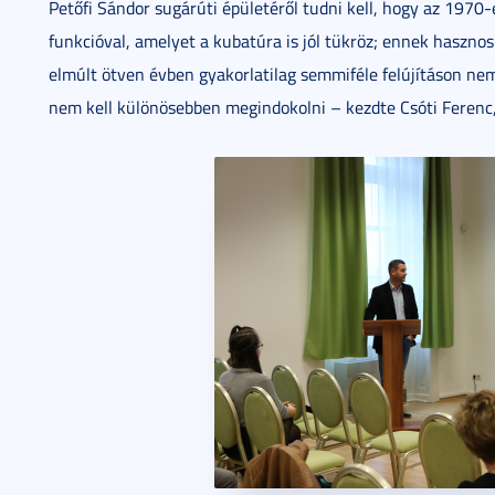
Petőfi Sándor sugárúti épületéről tudni kell, hogy az 1970-e
funkcióval, amelyet a kubatúra is jól tükröz; ennek haszno
elmúlt ötven évben gyakorlatilag semmiféle felújításon nem 
nem kell különösebben megindokolni – kezdte Csóti Ferenc