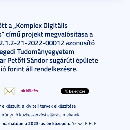
tt a „Komplex Digitális
s” című projekt megvalósítása a
2.1.2-21-2022-00012 azonosító
Szegedi Tudományegyetem
r Petőfi Sándor sugárúti épülete
ió forint áll rendelkezésre.
Link küldés
lkészült, a kiviteli tervek elkészítése
e irányuló közbeszerzési eljárás, melynek
várhatóan a 2023-as év közepén.
 –
Az SZTE BTK