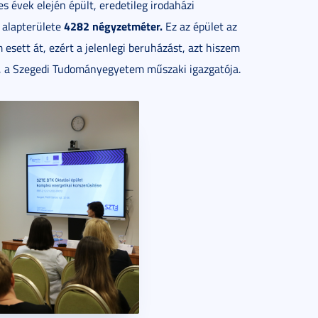
s évek elején épült, eredetileg irodaházi
4282 négyzetméter.
s alapterülete
Ez az épület az
esett át, ezért a jelenlegi beruházást, azt hiszem
, a Szegedi Tudományegyetem műszaki igazgatója.