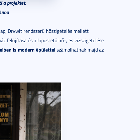
i a projektet.
Anna
kap, Drywit rendszerű hőszigetelés mellett
z felújítása és a lapostető hő-, és vízszigetelése
eiben is modern épülettel
számolhatnak majd az