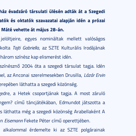
z évadzáró társulati ülésén adták át a Szegedi
tók és oktatók szavazatai alapján idén a prózai
i Máté vehette át május 28-án.
elöltjeire, egyes nomináltak mellett valóságos
kolta
Tajti Gabriella
, az SZTE Kulturális Irodájának
t három színész kap elismerést idén.
színésznő 2004 óta a szegedi társulat tagja. Idén
el, az Anconai szerelmesekben Drusilla,
Lázár Ervin
erepében láthatta a szegedi közönség.
edre, a Hetek csoportjának tagja. A most záruló
ngem? című táncjátékában, Edmundot játszotta a
s láthatta még a szegedi közönség Arabellaként A
en
Eisemann
Fekete Péter című operettjében.
 alkalommal érdemelte ki az SZTE polgárainak