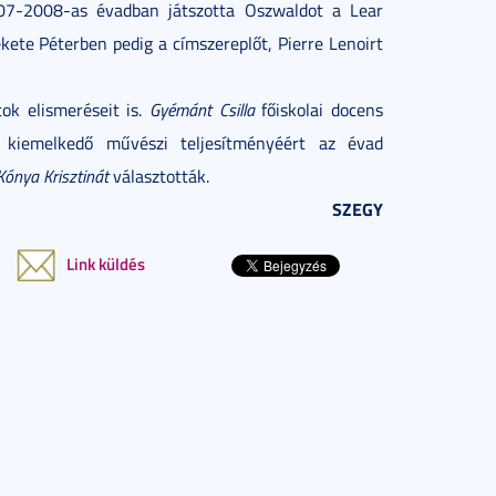
007-2008-as évadban játszotta Oszwaldot a Lear
kete Péterben pedig a címszereplőt, Pierre Lenoirt
k elismeréseit is.
Gyémánt Csilla
főiskolai docens
 kiemelkedő művészi teljesítményéért az évad
Kónya Krisztinát
választották.
SZEGY
Link küldés