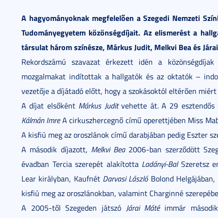
A hagyományoknak megfelelően a Szegedi Nemzeti Színhá
Tudományegyetem közönségdíjait. Az elismerést a hallga
társulat három színésze, Márkus Judit, Melkvi Bea és Jára
Rekordszámú szavazat érkezett idén a közönségdíjak j
mozgalmakat indítottak a hallgatók és az oktatók – indo
vezetője a díjátadó előtt, hogy a szokásoktól eltérően miér
A díjat elsőként
Márkus Judit
vehette át. A 29 esztendős 
Kálmán Imre
A cirkuszhercegnő című operettjében Miss Mab
A kisfiú meg az oroszlánok című darabjában pedig Eszter sz
A második díjazott,
Melkvi Bea
2006-ban szerződött Szeg
évadban Tercia szerepét alakította
Ladányi-Bal
Szeretsz e
Lear királyban, Kaufnét
Darvasi László
Bolond Helgájában, 
kisfiú meg az oroszlánokban, valamint Charginné szerepéb
A 2005-től Szegeden játszó
Járai Máté
immár második