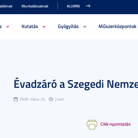
gatóknak
Munkatársaknak
ALUMNI
s
Kutatás
Gyógyítás
Műszerközpontok
Évadzáró a Szegedi Nemze
2008. május 29.
2 perc
Cikk nyomtatás