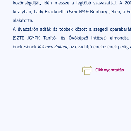
közönségdíját, idén messze a legtöbb szavazattal. A 2
királyban, Lady Bracknellt
Oscar Wilde
Bunbury-jében, a Fe
alakította.
A évadzárón adták át többek között a szegedi operabaráto
(SZTE JGYPK Tanító- és Óvóképző Intézet) elmondta,
énekesének
Kelemen Zoltánt
, az évad ifjú énekesének pedig
Cikk nyomtatás