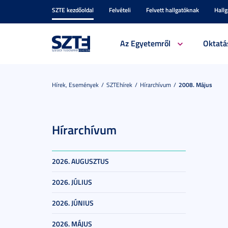
SZTE kezdőoldal
Felvételi
Felvett hallgatóknak
Hall
Az Egyetemről
Oktatá
Hírek, Események
SZTEhírek
Hírarchívum
2008. Május
Hírarchívum
2026. AUGUSZTUS
2026. JÚLIUS
2026. JÚNIUS
2026. MÁJUS