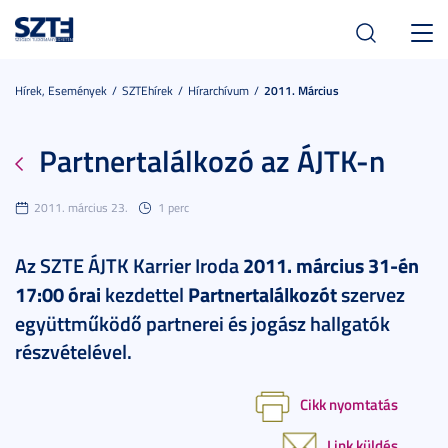
Toggl
navig
Hírek, Események
SZTEhírek
Hírarchívum
2011. Március
Partnertalálkozó az ÁJTK-n
2011. március 23.
1 perc
Az SZTE ÁJTK Karrier Iroda
2011. március 31-én
17:00 órai
kezdettel
Partnertalálkozót
szervez
együttműködő partnerei és jogász hallgatók
részvételével.
Cikk nyomtatás
Link küldés