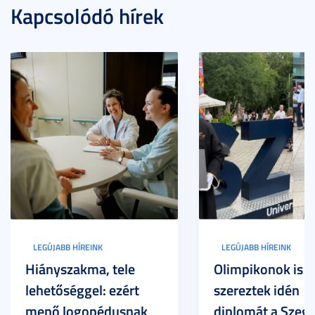
Kapcsolódó hírek
LEGÚJABB HÍREINK
LEGÚJABB HÍREINK
Hiányszakma, tele
Olimpikonok is
lehetőséggel: ezért
szereztek idén
menő logopédusnak
diplomát a Szege