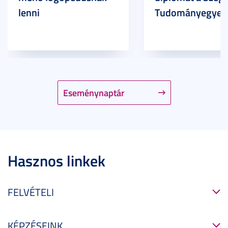
lenni
Tudományegyet
Eseménynaptár
Hasznos linkek
FELVÉTELI
KÉPZÉSEINK