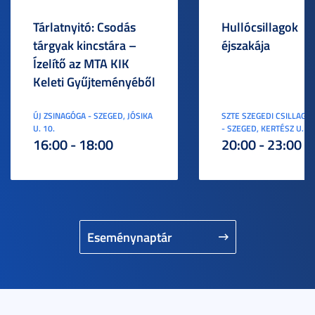
Tárlatnyitó: Csodás
Hullócsillagok
tárgyak kincstára –
éjszakája
Ízelítő az MTA KIK
Keleti Gyűjteményéből
ÚJ ZSINAGÓGA - SZEGED, JÓSIKA
SZTE SZEGEDI CSILLAGV
U. 10.
- SZEGED, KERTÉSZ U. 3.
16:00 - 18:00
20:00 - 23:00
Eseménynaptár