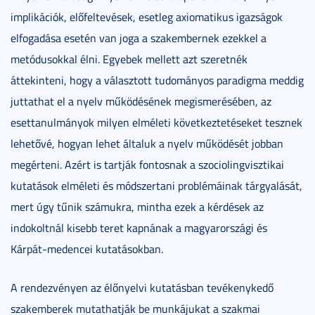
implikációk, előfeltevések, esetleg axiomatikus igazságok
elfogadása esetén van joga a szakembernek ezekkel a
metódusokkal élni. Egyebek mellett azt szeretnék
áttekinteni, hogy a választott tudományos paradigma meddig
juttathat el a nyelv működésének megismerésében, az
esettanulmányok milyen elméleti következtetéseket tesznek
lehetővé, hogyan lehet általuk a nyelv működését jobban
megérteni. Azért is tartják fontosnak a szociolingvisztikai
kutatások elméleti és módszertani problémáinak tárgyalását,
mert úgy tűnik számukra, mintha ezek a kérdések az
indokoltnál kisebb teret kapnának a magyarországi és
Kárpát-medencei kutatásokban.
A rendezvényen az élőnyelvi kutatásban tevékenykedő
szakemberek mutathatják be munkájukat a szakmai