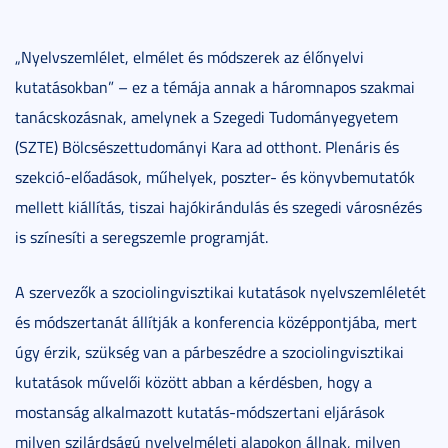
„Nyelvszemlélet, elmélet és módszerek az élőnyelvi
kutatásokban” – ez a témája annak a háromnapos szakmai
tanácskozásnak, amelynek a Szegedi Tudományegyetem
(SZTE) Bölcsészettudományi Kara ad otthont. Plenáris és
szekció-előadások, műhelyek, poszter- és könyvbemutatók
mellett kiállítás, tiszai hajókirándulás és szegedi városnézés
is színesíti a seregszemle programját.
A szervezők a szociolingvisztikai kutatások nyelvszemléletét
és módszertanát állítják a konferencia középpontjába, mert
úgy érzik, szükség van a párbeszédre a szociolingvisztikai
kutatások művelői között abban a kérdésben, hogy a
mostanság alkalmazott kutatás-módszertani eljárások
milyen szilárdságú nyelvelméleti alapokon állnak, milyen