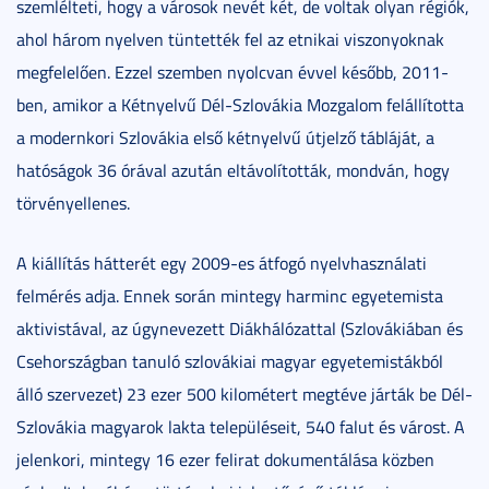
szemlélteti, hogy a városok nevét két, de voltak olyan régiók,
ahol három nyelven tüntették fel az etnikai viszonyoknak
megfelelően. Ezzel szemben nyolcvan évvel később, 2011-
ben, amikor a Kétnyelvű Dél-Szlovákia Mozgalom felállította
a modernkori Szlovákia első kétnyelvű útjelző tábláját, a
hatóságok 36 órával azután eltávolították, mondván, hogy
törvényellenes.
A kiállítás hátterét egy 2009-es átfogó nyelvhasználati
felmérés adja. Ennek során mintegy harminc egyetemista
aktivistával, az úgynevezett Diákhálózattal (Szlovákiában és
Csehországban tanuló szlovákiai magyar egyetemistákból
álló szervezet) 23 ezer 500 kilométert megtéve járták be Dél-
Szlovákia magyarok lakta településeit, 540 falut és várost. A
jelenkori, mintegy 16 ezer felirat dokumentálása közben