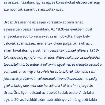
az összeállításában, így az egyes korszakokat elsősorban jogi
szempontok szerint választották szét.
Orosz Örs szerint az egyes korszakokat nem lehet
egyszerűen összehasonlítani. Az 1920-as években jóval
engedékenyebb törvényeket az is indokolta, hogy Dél-
Szlovákiában százezrével éltek olyan polgárok, akik az új
állam hivatalos nyelvét nem beszélték.
„Ennek ellenére 1918-
tól napjainkig egy jóformán lineáris, illetve hullámzó visszafejlődés
tapasztalható. Szeretnénk felhívni a figyelmet, és kiemelni azokat a
pontokat, amik még a Tiso-féle fasiszta szlovák államban sem
jelentettek problémát nyelvhasználati vonatkozásban, ma pedig
gyakorlatilag nap mint nap harcolnunk kell érte”
– fejtegette
Orosz Örs. Ilyen például az útjelző táblák esete. A tárlaton
egy, a ’20-as évekből származó többnyelvű irányjelző tábla