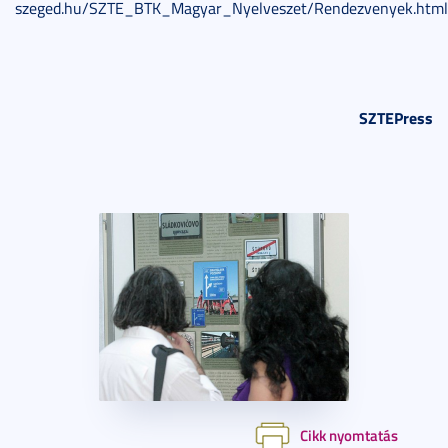
szeged.hu/SZTE_BTK_Magyar_Nyelveszet/Rendezvenyek.html
SZTEPress
Cikk nyomtatás