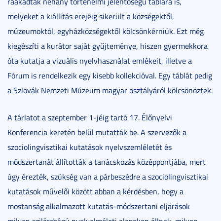
ráakadtak néhány történelmi jelentőségű táblára is,
melyeket a kiállítás erejéig sikerült a községektől,
múzeumoktól, egyházközségektől kölcsönkérniük. Ezt még
kiegészíti a kurátor saját gyűjteménye, hiszen gyermekkora
óta kutatja a vizuális nyelvhasználat emlékeit, illetve a
Fórum is rendelkezik egy kisebb kollekcióval. Egy táblát pedig
a Szlovák Nemzeti Múzeum magyar osztályáról kölcsönöztek.
A tárlatot a szeptember 1-jéig tartó 17. Élőnyelvi
Konferencia keretén belül mutatták be. A szervezők a
szociolingvisztikai kutatások nyelvszemléletét és
módszertanát állították a tanácskozás középpontjába, mert
úgy érezték, szükség van a párbeszédre a szociolingvisztikai
kutatások művelői között abban a kérdésben, hogy a
mostanság alkalmazott kutatás-módszertani eljárások
milyen szilárdságú nyelvelméleti alapokon állnak, milyen