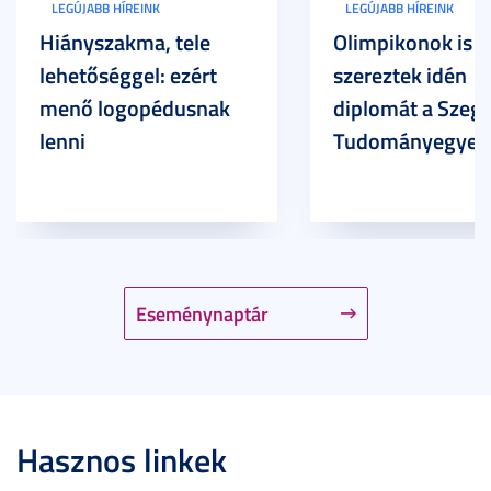
LEGÚJABB HÍREINK
LEGÚJABB HÍREINK
Hiányszakma, tele
Olimpikonok is
lehetőséggel: ezért
szereztek idén
menő logopédusnak
diplomát a Szege
lenni
Tudományegyet
Eseménynaptár
Hasznos linkek