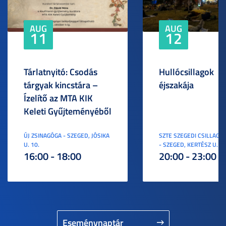
AUG
AUG
11
12
Tárlatnyitó: Csodás
Hullócsillagok
tárgyak kincstára –
éjszakája
Ízelítő az MTA KIK
Keleti Gyűjteményéből
ÚJ ZSINAGÓGA - SZEGED, JÓSIKA
SZTE SZEGEDI CSILLAGV
U. 10.
- SZEGED, KERTÉSZ U. 3.
16:00 - 18:00
20:00 - 23:00
Eseménynaptár