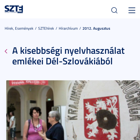
Toggl
navig
Hírek, Események
SZTEhírek
Hírarchívum
2012. Augusztus
A kisebbségi nyelvhasználat
emlékei Dél-Szlovákiából