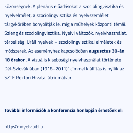
közönségnek. A plenáris előadásokat a szociolingvisztika és
nyelvelmélet, a szociolingvisztika és nyelvszemlélet
tárgykörében bonyolítják le, míg a műhelyek központi témái:
Szleng és szociolingvisztika; Nyelvi változók, nyelvhasználat,
térbeliség; Uráli nyelvek – szociolingvisztikai elméletek és
augusztus 30-án
módszerek. Az eseményhez kapcsolódóan
18 órakor
„A vizuális kisebbségi nyelvhasználat története
Dél-Szlovákiában (1918–2011)” címmel kiállítás is nyílik az
SZTE Rektori Hivatal átriumában.
További információk a konferencia honlapján érhetőek el:
http://mnyelv.bibl.u-