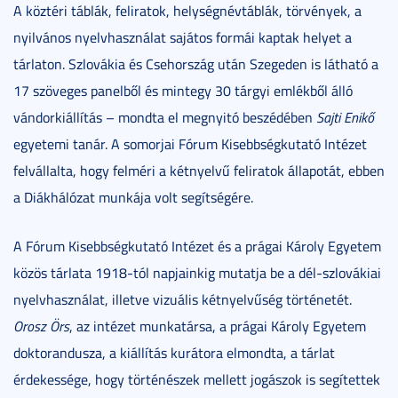
A köztéri táblák, feliratok, helységnévtáblák, törvények, a
nyilvános nyelvhasználat sajátos formái kaptak helyet a
tárlaton. Szlovákia és Csehország után Szegeden is látható a
17 szöveges panelből és mintegy 30 tárgyi emlékből álló
vándorkiállítás – mondta el megnyitó beszédében
Sajti Enikő
egyetemi tanár. A somorjai Fórum Kisebbségkutató Intézet
felvállalta, hogy felméri a kétnyelvű feliratok állapotát, ebben
a Diákhálózat munkája volt segítségére.
A Fórum Kisebbségkutató Intézet és a prágai Károly Egyetem
közös tárlata 1918-tól napjainkig mutatja be a dél-szlovákiai
nyelvhasználat, illetve vizuális kétnyelvűség történetét.
Orosz Örs
, az intézet munkatársa, a prágai Károly Egyetem
doktorandusza, a kiállítás kurátora elmondta, a tárlat
érdekessége, hogy történészek mellett jogászok is segítettek