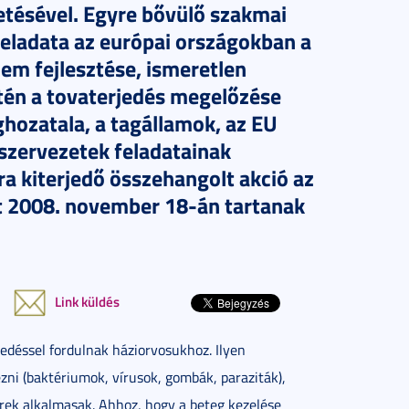
tésével. Egyre bővülő szakmai
 feladata az európai országokban a
em fejlesztése, ismeretlen
tén a tovaterjedés megelőzése
ozatala, a tagállamok, az EU
szervezetek feladatainak
ra kiterjedő összehangolt akció az
t 2008. november 18-án tartanak
Link küldés
déssel fordulnak háziorvosukhoz. Ilyen
ni (baktériumok, vírusok, gombák, paraziták),
rek alkalmasak. Ahhoz, hogy a beteg kezelése