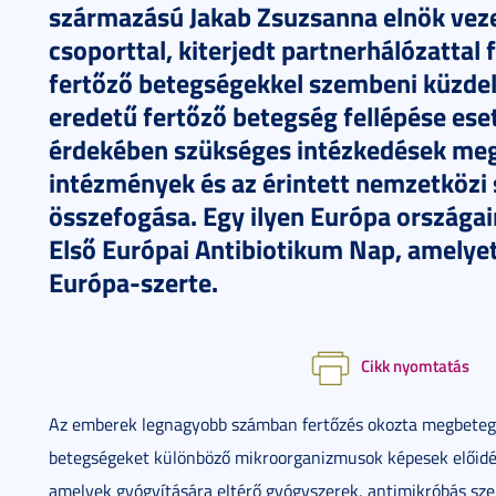
származású Jakab Zsuzsanna elnök veze
csoporttal, kiterjedt partnerhálózattal
fertőző betegségekkel szembeni küzdel
eredetű fertőző betegség fellépése ese
érdekében szükséges intézkedések megh
intézmények és az érintett nemzetközi 
összefogása. Egy ilyen Európa országai
Első Európai Antibiotikum Nap, amelye
Európa-szerte.
Cikk nyomtatás
Az emberek legnagyobb számban fertőzés okozta megbetege
betegségeket különböző mikroorganizmusok képesek előidéz
amelyek gyógyítására eltérő gyógyszerek, antimikróbás sze