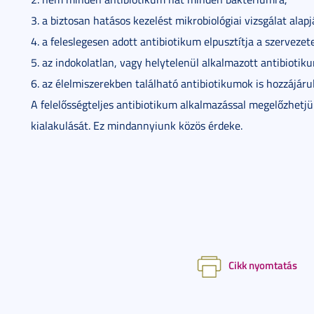
3. a biztosan hatásos kezelést mikrobiológiai vizsgálat alap
4. a feleslegesen adott antibiotikum elpusztítja a szerveze
5. az indokolatlan, vagy helytelenül alkalmazott antibiotiku
6. az élelmiszerekben található antibiotikumok is hozzájár
A felelősségteljes antibiotikum alkalmazással megelőzhetj
kialakulását. Ez mindannyiunk közös érdeke.
Cikk nyomtatás