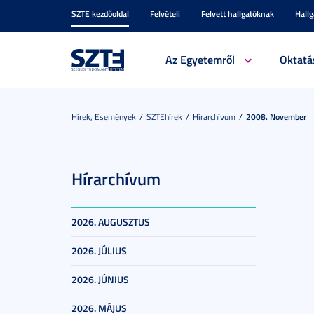
SZTE kezdőoldal
Felvételi
Felvett hallgatóknak
Hall
Az Egyetemről
Oktatá
Hírek, Események
SZTEhírek
Hírarchívum
2008. November
Hírarchívum
2026. AUGUSZTUS
2026. JÚLIUS
2026. JÚNIUS
2026. MÁJUS