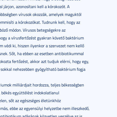
 járjon, azonosítani kell a kórokozót. A
többségben vírusok okozzák, amelyek maguktól
mmisíti a kórokozókat. Tudnunk kell, hogy az
nböző módon. Vírusos betegségekre az
 hogy a vírusfertőzést gyakran követő baktérium
m védi ki, hiszen ilyenkor a szervezet nem kellő
ésnek. Sőt, ha ebben az esetben antibiotikummal
kozta fertőzést, akkor azt tudjuk elérni, hogy egy,
t sokkal nehezebben gyógyítható baktérium fogja
iumok milliárdjait hordozza, teljes békességben
a békés együttélést indokolatlanul
len, sőt az egészséges életünkhöz
 más, ebbe az egyensúlyi helyzetbe nem illeszkedő,
ntibiotikum adásának közvetlen veszélye az is,