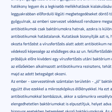
hatékony legyen és a legkisebb mellékhatások kialakulásával
leggyakrabban előforduló légúti megbetegedéseket döntő 
gyógyulnak, az emberi szervezet védekező rendszere megse
antibiotikumok csak baktériumokra hatnak, azokra is külö
antibiotikumok hatástalanok. Kutatások bizonyítják azt is,
okozta fertőzést a vírusfertőzés alatt adott antibiotikum ne
védekező képessége az elsődleges oka az un. felülfertőződ
próbáljuk előre kivédeni egy vírusfertőzés utáni baktérium o
az előzőekben alkalmazott antibiotikumra rezisztens, tehá
majd az adott betegséget okozni.
Az ember - szervezetének számtalan területén - „jó” baktér
együtt élve ezekkel a mikroszkópikus élőlényekkel. Ha ezt 
antibiotikumokkal bombázzuk, akkor a számunkra veszélyte
elengedhetetlen baktériumokat is elpusztítjuk, helyet adva
bizonyos esetekben betegséget okozó baktériumoknak. Az a