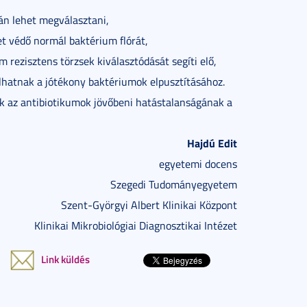
ján lehet megválasztani,
tet védő normál baktérium flórát,
m rezisztens törzsek kiválasztódását segíti elő,
ulhatnak a jótékony baktériumok elpusztításához.
ük az antibiotikumok jövőbeni hatástalanságának a
Hajdú Edit
egyetemi docens
Szegedi Tudományegyetem
Szent-Györgyi Albert Klinikai Központ
Klinikai Mikrobiológiai Diagnosztikai Intézet
Link küldés