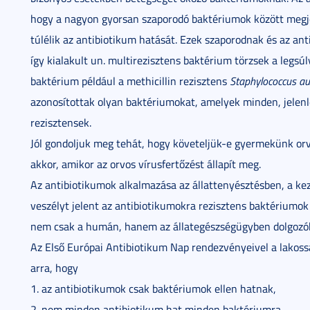
hogy a nagyon gyorsan szaporodó baktériumok között megj
túlélik az antibiotikum hatását. Ezek szaporodnak és az ant
így kialakult un. multirezisztens baktérium törzsek a legsúl
baktérium például a methicillin rezisztens
Staphylococcus au
azonosítottak olyan baktériumokat, amelyek minden, jelen
rezisztensek.
Jól gondoljuk meg tehát, hogy követeljük-e gyermekünk orv
akkor, amikor az orvos vírusfertőzést állapít meg.
Az antibiotikumok alkalmazása az állattenyésztésben, a keze
veszélyt jelent az antibiotikumokra rezisztens baktériumo
nem csak a humán, hanem az állategészségügyben dolgozókn
Az Első Európai Antibiotikum Nap rendezvényeivel a lakossá
arra, hogy
1. az antibiotikumok csak baktériumok ellen hatnak,
2. nem minden antibiotikum hat minden baktériumra,