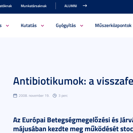
gatóknak
Munkatársaknak
ALUMNI
s
Kutatás
Gyógyítás
Műszerközpontok
Antibiotikumok: a visszafe
2008. november 19.
3 perc
Az Európai Betegségmegelőzési és Jár
májusában kezdte meg működését stoc