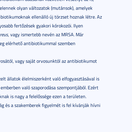
elennek olyan változatok (mutánsok), amelyek
ibiotikumoknak ellenálló új törzset hoznak létre. Az
yosabb fertőzések gyakori kórokozói. Ilyen
reus
, vagy ismertebb nevén az MRSA. Már
leg elérhető antibiotikummal szemben
osától, vagy saját orvosunktól az antibiotikumot
lt állatok élelmiszerként való elfogyasztásával is
k emberben való szaporodása szempontjából. Ezért
ak is nagy a felelőssége ezen a területen.
g és a szakemberek figyelmét is fel kívánják hívni