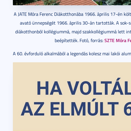
A JATE Móra Ferenc Diákotthonába 1966. április 17-én költö
avató ünnepségét 1966. április 30-án tartották. A sok-
diákotthonból kollégiummá, majd szakkollégiummá lett inté
SZTE Móra Fe
beépítették. Fotó, forrás:
A 60. évforduló alkalmából a legendás kolesz mai lakói alum