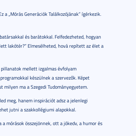
Ez a „Mórás Generációk Találkozójának” ígérkezik.
obatársakkal és barátokkal. Felfedezheted, hogyan
lett lakótér?” Elmesélheted, hová repített az élet a
 pillanatok mellett izgalmas évfolyam
v programokkal készülnek a szervezők. Képet
pest milyen ma a Szegedi Tudományegyetem.
led meg, hanem inspirációt adsz a jelenlegi
et jutni a szakkollégiumi alapokkal.
ha a mórások összejönnek, ott a jókedv, a humor és