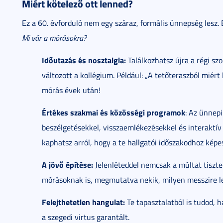
Miért kötelező ott lenned?
Ez a 60. évforduló nem egy száraz, formális ünnepség lesz. 
Mi vár a mórásokra?
Időutazás és nosztalgia:
Találkozhatsz újra a régi sz
változott a kollégium. Például: „A tetőteraszból miért 
mórás évek után!
Értékes szakmai és közösségi programok
: Az ünnepi
beszélgetésekkel, visszaemlékezésekkel és interaktí
kaphatsz arról, hogy a te hallgatói időszakodhoz ké
A jövő építése:
Jelenléteddel nemcsak a múltat tiszte
mórásoknak is, megmutatva nekik, milyen messzire leh
Felejthetetlen hangulat:
Te tapasztalatból is tudod, 
a szegedi virtus garantált.