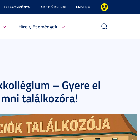
TELEFONKÖNYV
ADATVÉDELEM
ENGLISH
Hírek, Események
kollégium – Gyere el
lumni találkozóra!