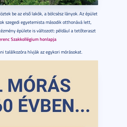
ztek be az első lakók, a bölcsész lányok. Az épület
sok szegedi egyetemista második otthonává lett,
zmény épülete is változott: például a tetőteraszt
renc Szakkollégium honlapja
ni találkozóra hívják az egykori mórásokat.