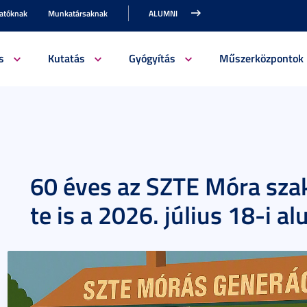
gatóknak
Munkatársaknak
ALUMNI
s
Kutatás
Gyógyítás
Műszerközpontok
60 éves az SZTE Móra szak
te is a 2026. július 18-i a