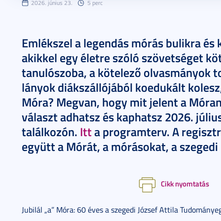
2026. június 23.
5 perc
Emlékszel a legendás mórás bulikra és 
akikkel egy életre szóló szövetséget kö
tanulószoba, a kötelező olvasmányok t
lányok diákszállójából koedukált kolesz
Móra? Megvan, hogy mit jelent a Móran
választ adhatsz és kaphatsz 2026. júli
találkozón.
Itt
a programterv. A regisztr
együtt a Mórát, a mórásokat, a szegedi
Cikk nyomtatás
Jubilál „a” Móra: 60 éves a szegedi József Attila Tudományeg