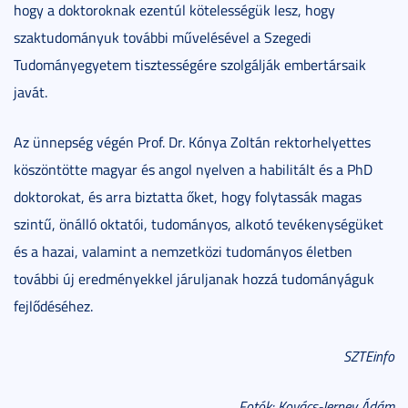
hogy a doktoroknak ezentúl kötelességük lesz, hogy
szaktudományuk további művelésével a Szegedi
Tudományegyetem tisztességére szolgálják embertársaik
javát.
Az ünnepség végén Prof. Dr. Kónya Zoltán rektorhelyettes
köszöntötte magyar és angol nyelven a habilitált és a PhD
doktorokat, és arra biztatta őket, hogy folytassák magas
szintű, önálló oktatói, tudományos, alkotó tevékenységüket
és a hazai, valamint a nemzetközi tudományos életben
további új eredményekkel járuljanak hozzá tudományáguk
fejlődéséhez.
SZTEinfo
Fotók: Kovács-Jerney Ádám