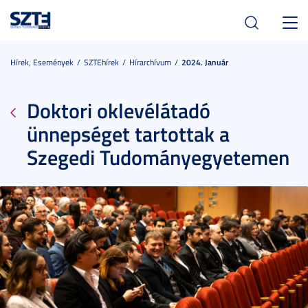
Toggl
navig
Hírek, Események
SZTEhírek
Hírarchívum
2024. Január
Doktori oklevélátadó
ünnepséget tartottak a
Szegedi Tudományegyetemen