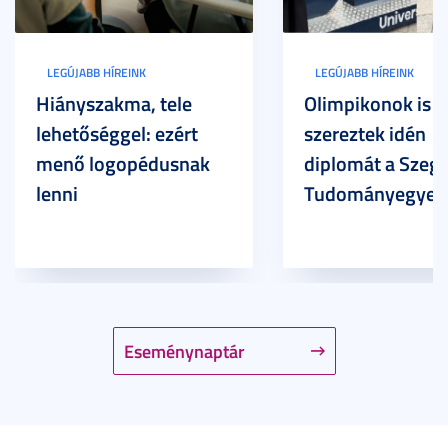
LEGÚJABB HÍREINK
LEGÚJABB HÍREINK
Hiányszakma, tele
Olimpikonok is
lehetőséggel: ezért
szereztek idén
menő logopédusnak
diplomát a Szege
lenni
Tudományegyet
Eseménynaptár