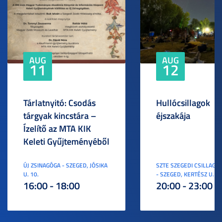
AUG
AUG
11
12
Tárlatnyitó: Csodás
Hullócsillagok
tárgyak kincstára –
éjszakája
Ízelítő az MTA KIK
Keleti Gyűjteményéből
ÚJ ZSINAGÓGA - SZEGED, JÓSIKA
SZTE SZEGEDI CSILLAGV
U. 10.
- SZEGED, KERTÉSZ U. 3.
16:00 - 18:00
20:00 - 23:00