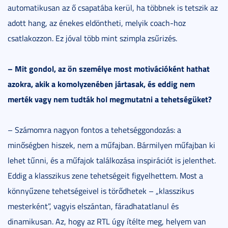
automatikusan az ő csapatába kerül, ha többnek is tetszik az
adott hang, az énekes eldöntheti, melyik coach-hoz
csatlakozzon. Ez jóval több mint szimpla zsűrizés.
– Mit gondol, az ön személye most motivációként hathat
azokra, akik a komolyzenében jártasak, és eddig nem
merték vagy nem tudták hol megmutatni a tehetségüket?
– Számomra nagyon fontos a tehetséggondozás: a
minőségben hiszek, nem a műfajban. Bármilyen műfajban ki
lehet tűnni, és a műfajok találkozása inspirációt is jelenthet.
Eddig a klasszikus zene tehetségeit figyelhettem. Most a
könnyűzene tehetségeivel is törődhetek – „klasszikus
mesterként”, vagyis elszántan, fáradhatatlanul és
dinamikusan. Az, hogy az RTL úgy ítélte meg, helyem van