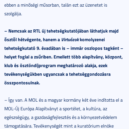
ebben a minőségi műsorban, talán ezt az üzenetet is
szolgálja.
– Nemcsak az RTL új tehetségkutatójában láthatjuk majd
ősztől hétvégente, hanem a
Virtuózok
komolyzenei
tehetségkutató 9. évadában is – immár oszlopos tagként –
helyet foglal a zsűriben. Emellett több alapítvány, központ,
klub és ösztöndíjprogram meghatározó alakja, ezek
tevékenységükben ugyancsak a tehetséggondozásra
összpontosulnak.
– Így van. A MOL és a magyar kormány két éve indította el a
MOL-Új Európa Alapítványt a sportélet, a kultúra, az
egészségügy, a gazdaságfejlesztés és a környezetvédelem
támogatására. Tevékenységét mint a kuratórium elnöke