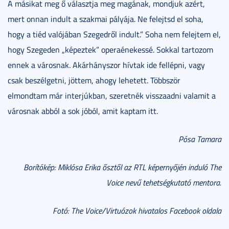
A másikat meg ő választja meg magának, mondjuk azért,
mert onnan indult a szakmai pályája. Ne felejtsd el soha,
hogy a tiéd valójában Szegedről indult.” Soha nem felejtem el,
hogy Szegeden „képeztek” operaénekessé. Sokkal tartozom
ennek a városnak. Akárhányszor hívtak ide fellépni, vagy
csak beszélgetni, jöttem, ahogy lehetett. Többször
elmondtam már interjúkban, szeretnék visszaadni valamit a
városnak abból a sok jóból, amit kaptam itt.
Pósa Tamara
Borítókép: Miklósa Erika ősztől az RTL képernyőjén induló The
Voice nevű tehetségkutató mentora.
Fotó: The Voice/Virtuózok hivatalos Facebook oldala