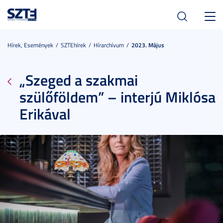
Toggl
navig
Hírek, Események
SZTEhírek
Hírarchívum
2023. Május
„Szeged a szakmai
szülőföldem” – interjú Miklósa
Erikával