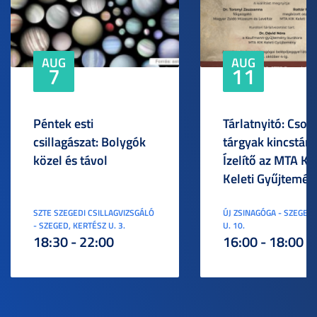
AUG
AUG
7
11
Péntek esti
Tárlatnyitó: Csod
csillagászat: Bolygók
tárgyak kincstára
közel és távol
Ízelítő az MTA KI
Keleti Gyűjtemén
SZTE SZEGEDI CSILLAGVIZSGÁLÓ
ÚJ ZSINAGÓGA - SZEGED,
- SZEGED, KERTÉSZ U. 3.
U. 10.
18:30 - 22:00
16:00 - 18:00