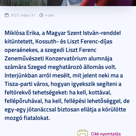
2023. május 31.
4 perc
Miklósa Erika, a Magyar Szent István-renddel
kitüntetett, Kossuth- és Liszt Ferenc-díjas
operaénekes, a szegedi Liszt Ferenc
Zeneművészeti Konzervatórium alumnája
számára Szeged meghatározó állomás volt.
Interjúnkban arról mesélt, mit jelent neki ma a
Tisza-parti város, hogyan igyekszik segíteni a
feltörekvő tehetségeket: ha kell, kottával,
fellépőruhával, ha kell, fellépési lehetőséggel, de
egy-egy jótanáccsal biztosan ellátja a körülötte
mozgó fiatalokat.
Cikk nyomtatás