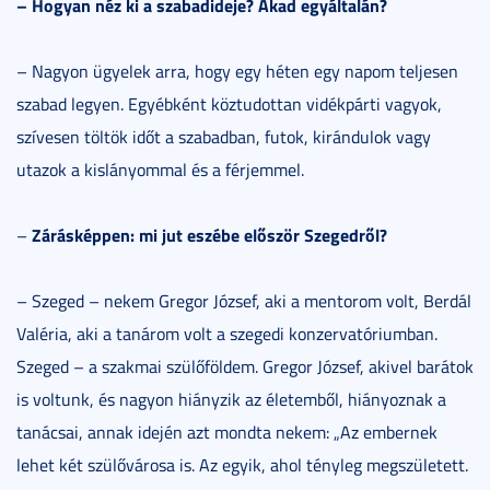
– Hogyan néz ki a szabadideje? Akad egyáltalán?
– Nagyon ügyelek arra, hogy egy héten egy napom teljesen
szabad legyen. Egyébként köztudottan vidékpárti vagyok,
szívesen töltök időt a szabadban, futok, kirándulok vagy
utazok a kislányommal és a férjemmel.
Zárásképpen: mi jut eszébe először Szegedről?
–
– Szeged – nekem Gregor József, aki a mentorom volt, Berdál
Valéria, aki a tanárom volt a szegedi konzervatóriumban.
Szeged – a szakmai szülőföldem. Gregor József, akivel barátok
is voltunk, és nagyon hiányzik az életemből, hiányoznak a
tanácsai, annak idején azt mondta nekem: „Az embernek
lehet két szülővárosa is. Az egyik, ahol tényleg megszületett.