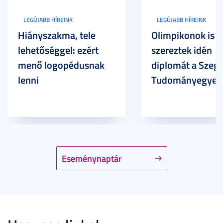
LEGÚJABB HÍREINK
LEGÚJABB HÍREINK
Hiányszakma, tele
Olimpikonok is
lehetőséggel: ezért
szereztek idén
menő logopédusnak
diplomát a Szege
lenni
Tudományegyet
Eseménynaptár