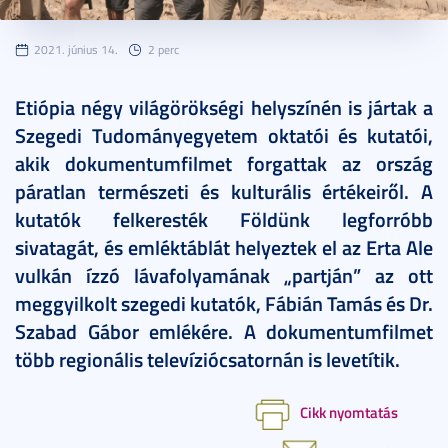
2021. június 14.
2 perc
Etiópia négy világörökségi helyszínén is jártak a
Szegedi Tudományegyetem oktatói és kutatói,
akik dokumentumfilmet forgattak az ország
páratlan természeti és kulturális értékeiről. A
kutatók felkeresték Földünk legforróbb
sivatagát, és emléktáblát helyeztek el az Erta Ale
vulkán ízzó lávafolyamának „partján” az ott
meggyilkolt szegedi kutatók, Fábián Tamás és Dr.
Szabad Gábor emlékére. A dokumentumfilmet
több regionális televíziócsatornán is levetítik.
Cikk nyomtatás