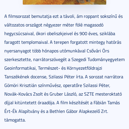
A filmsorozat bemutatja ezt a távoli, ám roppant sokszínű és
változatos országot négyezer méter fölé magasodó
hegycsúcsaival, ókori obeliszkjeivel és 900 éves, sziklába
faragott templomaival. A terepen forgatott mintegy hatórás
nyersanyagot több hónapos utómunkával Csővári Örs
szerkesztette, narrátorszövegét a Szegedi Tudományegyetem
Geoinformatikai, Természet- és Környezetföldrajzi
Tanszékének docense, Szilassi Péter írta. A sorozat narrátora
Gömöri Krisztián színművész, operatőre Szilassi Péter,
Novák-Kovács Zsolt és Gruber László, az SZTE mesteroktató
díjjal kitüntetett óraadója. A film készítését a Fábián Tamás
Ért-Ék Alapítvány és a Bethlen Gábor Alapkezelő Zrt.
támogatta.