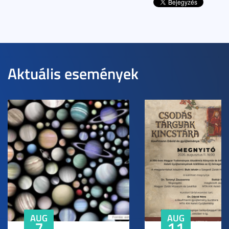
Aktuális események
AUG
AUG
7
11