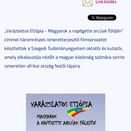
Link küldés
„Varázslatos Etiópia - Magyarok a napégette arcúak földjén”
címmel háromrészes ismeretterjesztő filmsorozatot
készítettek a Szegedi Tudományegyetem oktatói és kutatói,
amely elkalauzolja nézőit a magyar közönség számára szinte
ismeretlen afrikai ország festői tájaira.