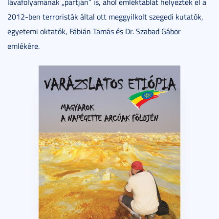
lávafolyamának „partján” is, ahol emléktáblát helyeztek el a
2012-ben terroristák által ott meggyilkolt szegedi kutatók,
egyetemi oktatók, Fábián Tamás és Dr. Szabad Gábor
emlékére.