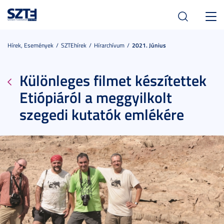
Toggl
navig
Hírek, Események
SZTEhírek
Hírarchívum
2021. Június
Különleges filmet készítettek
Etiópiáról a meggyilkolt
szegedi kutatók emlékére