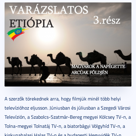
A szerzők törekednek arra, hogy filmjük minél több helyi
televízióhoz eljusson. Júniusban és júliusban a Szegedi Városi
Televízión, a Szabolcs-Szatmár-Bereg megyei Kölcsey TV-n, a
Tolna-megyei Tolnatáj TV-n, a biatorbágyi Völgyhíd TV-n, a
kiskunahalasi Halas TV-n és a budapesti Hegyvidék TV-n