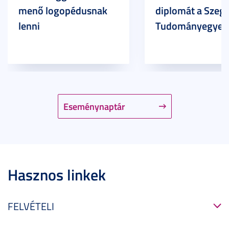
menő logopédusnak
diplomát a Szege
lenni
Tudományegyet
Eseménynaptár
Hasznos linkek
FELVÉTELI