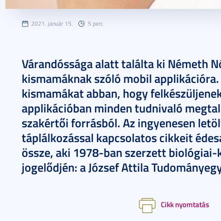
2021. január 15.
5 perc
Várandóssága alatt találta ki Németh N
kismamáknak szóló mobil applikációra. Ez
kismamákat abban, hogy felkészüljenek
applikációban minden tudnivaló megtalá
szakértői forrásból. Az ingyenesen letö
táplálkozással kapcsolatos cikkeit édes
össze, aki 1978-ban szerzett biológiai
jogelődjén: a József Attila Tudománye
Cikk nyomtatás