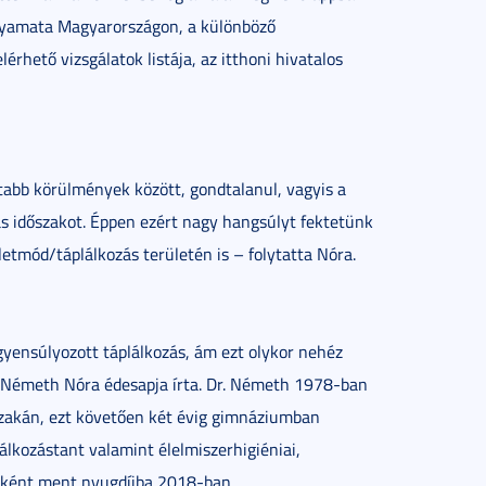
olyamata Magyarországon, a különböző
rhető vizsgálatok listája, az itthoni hivatalos
tabb körülmények között, gondtalanul, vagyis a
ás időszakot. Éppen ezért nagy hangsúlyt fektetünk
etmód/táplálkozás területén is – folytatta Nóra.
gyensúlyozott táplálkozás, ám ezt olykor nehéz
 Németh Nóra édesapja írta. Dr. Németh 1978-ban
szakán, ezt követően két évig gimnáziumban
lálkozástant valamint élelmiszerhigiéniai,
ensként ment nyugdíjba 2018-ban.