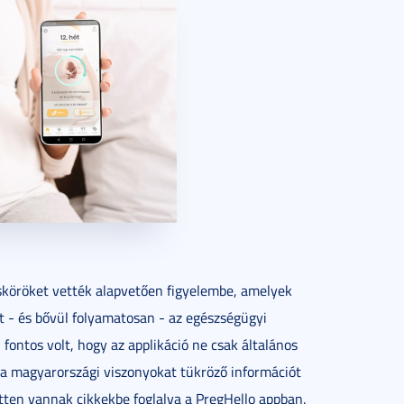
sköröket vették alapvetően figyelembe, amelyek
lt - és bővül folyamatosan - az egészségügyi
 fontos volt, hogy az applikáció ne csak általános
 a magyarországi viszonyokat tükröző információt
ten vannak cikkekbe foglalva a PregHello appban.