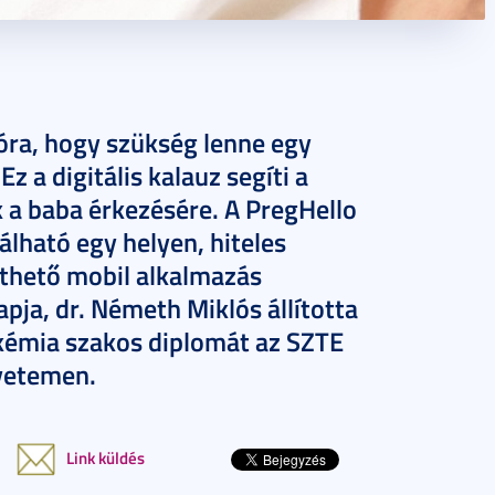
óra, hogy szükség lenne egy
 a digitális kalauz segíti a
 a baba érkezésére. A PregHello
lható egy helyen, hiteles
lthető mobil alkalmazás
apja, dr. Németh Miklós állította
-kémia szakos diplomát az SZTE
gyetemen.
Link küldés