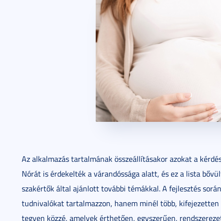
Az alkalmazás tartalmának összeállításakor azokat a kérdé
Nórát is érdekelték a várandóssága alatt, és ez a lista bővü
szakértők által ajánlott további témákkal. A fejlesztés során
tudnivalókat tartalmazzon, hanem minél több, kifejezetten
tegyen közzé, amelyek érthetően, egyszerűen, rendszerezet