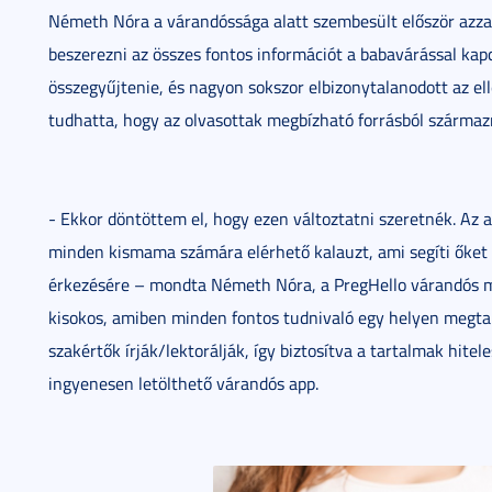
Németh Nóra a várandóssága alatt szembesült először azza
beszerezni az összes fontos információt a babavárással kapc
összegyűjtenie, és nagyon sokszor elbizonytalanodott az e
tudhatta, hogy az olvasottak megbízható forrásból származ
- Ekkor döntöttem el, hogy ezen változtatni szeretnék. Az 
minden kismama számára elérhető kalauzt, ami segíti őket a
érkezésére – mondta Németh Nóra, a PregHello várandós mob
kisokos, amiben minden fontos tudnivaló egy helyen megta
szakértők írják/lektorálják, így biztosítva a tartalmak hitel
ingyenesen letölthető várandós app.