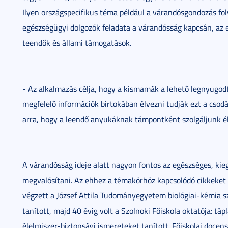
Ilyen országspecifikus téma például a várandósgondozás f
egészségügyi dolgozók feladata a várandósság kapcsán, az elé
teendők és állami támogatások.
- Az alkalmazás célja, hogy a kismamák a lehető legnyugod
megfelelő információk birtokában élvezni tudják ezt a csod
arra, hogy a leendő anyukáknak támpontként szolgáljunk él
A várandósság ideje alatt nagyon fontos az egészséges, kie
megvalósítani. Az ehhez a témakörhöz kapcsolódó cikkeket
végzett a József Attila Tudományegyetem biológiai-kémia 
tanított, majd 40 évig volt a Szolnoki Főiskola oktatója: táp
élelmiszer-biztonsági ismereteket tanított. Főiskolai doc