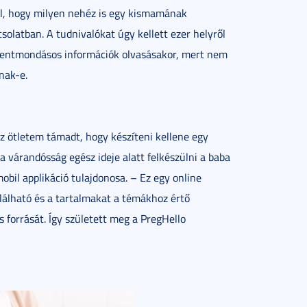
l, hogy milyen nehéz is egy kismamának
solatban. A tudnivalókat úgy kellett ezer helyről
llentmondásos információk olvasásakor, mert nem
nak-e.
az ötletem támadt, hogy készíteni kellene egy
 várandósság egész ideje alatt felkészülni a baba
il applikáció tulajdonosa. – Ez egy online
lálható és a tartalmakat a témákhoz értő
es forrását. Így született meg a PregHello