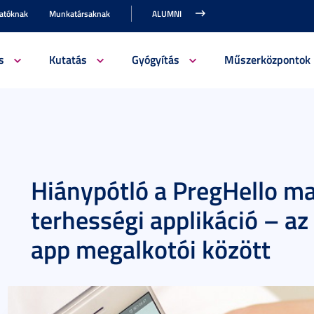
gatóknak
Munkatársaknak
ALUMNI
s
Kutatás
Gyógyítás
Műszerközpontok
Hiánypótló a PregHello m
terhességi applikáció – a
app megalkotói között