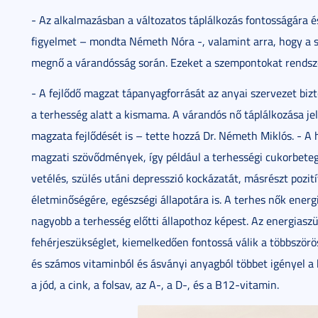
- Az alkalmazásban a változatos táplálkozás fontosságára és
figyelmet – mondta Németh Nóra -, valamint arra, hogy a 
megnő a várandósság során. Ezeket a szempontokat rendszer
- A fejlődő magzat tápanyagforrását az anyai szervezet biz
a terhesség alatt a kismama. A várandós nő táplálkozása je
magzata fejlődését is – tette hozzá Dr. Németh Miklós. - A 
magzati szövődmények, így például a terhességi cukorbete
vetélés, szülés utáni depresszió kockázatát, másrészt pozit
életminőségére, egészségi állapotára is. A terhes nők ener
nagyobb a terhesség előtti állapothoz képest. Az energia
fehérjeszükséglet, kiemelkedően fontossá válik a többszörös
és számos vitaminból és ásványi anyagból többet igényel a 
a jód, a cink, a folsav, az A-, a D-, és a B12-vitamin.