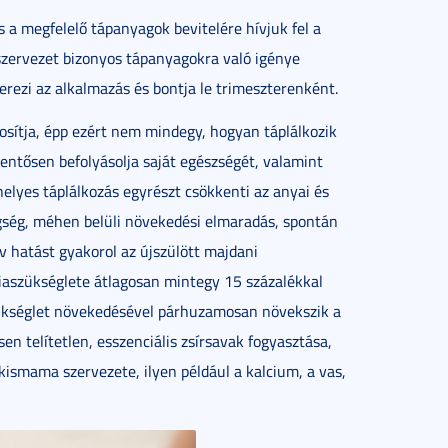
 a megfelelő tápanyagok bevitelére hívjuk fel a
szervezet bizonyos tápanyagokra való igénye
ezi az alkalmazás és bontja le trimeszterenként.
tosítja, épp ezért nem mindegy, hogyan táplálkozik
lentősen befolyásolja saját egészségét, valamint
helyes táplálkozás egyrészt csökkenti az anyai és
gség, méhen belüli növekedési elmaradás, spontán
ív hatást gyakorol az újszülött majdani
giaszükséglete átlagosan mintegy 15 százalékkal
szükséglet növekedésével párhuzamosan növekszik a
en telítetlen, esszenciális zsírsavak fogyasztása,
kismama szervezete, ilyen például a kalcium, a vas,