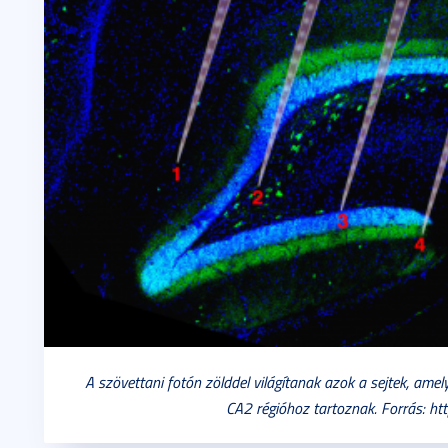
A szövettani fotón zölddel világítanak azok a sejtek, amely
CA2 régióhoz tartoznak. Forrás: h