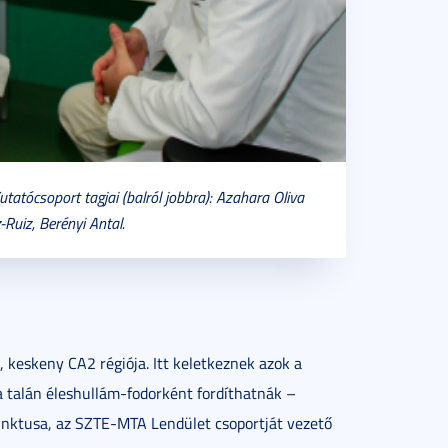
atócsoport tagjai (balról jobbra): Azahara Oliva
Ruiz, Berényi Antal.
, keskeny CA2 régiója. Itt keletkeznek azok a
 talán éleshullám-fodorként fordíthatnák –
nktusa, az SZTE-MTA Lendület csoportját vezető