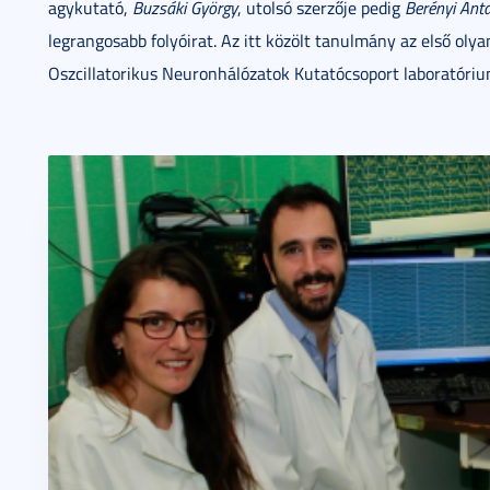
agykutató,
Buzsáki György
, utolsó szerzője pedig
Berényi Anta
legrangosabb folyóirat. Az itt közölt tanulmány az első o
Oszcillatorikus Neuronhálózatok Kutatócsoport laboratóriu