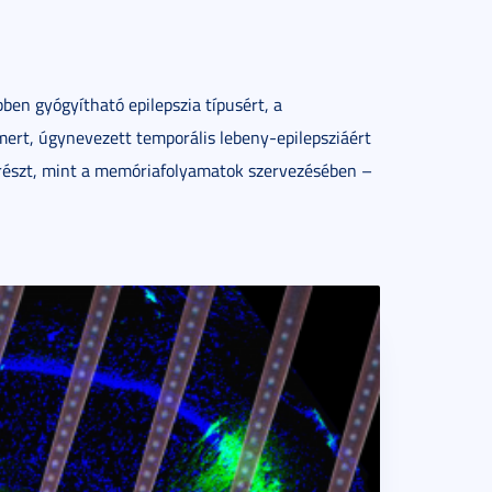
ben gyógyítható epilepszia típusért, a
mert, úgynevezett temporális lebeny-epilepsziáért
 részt, mint a memóriafolyamatok szervezésében –