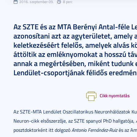
2016. szeptember 09.
8 perc
Az SZTE és az MTA Berényi Antal-féle L
azonosítani azt az agyterületet, amely
keletkezéséért felelős, amelyek alvás 
áttöltik az emléknyomokat a hosszú táv
annak a megértésében, miként tudunk e
Lendület-csoportjának félidős eredmény
Cikk nyomtatás
Az SZTE-MTA Lendület Oszcillatorikus Neuronhálózatok Kut
Neuron-cikk elsőszerzője, az SZTE spanyol PhD hallgatója,
posztdoktorként itt dolgozó
Antonio Fernández-Ruiz
és az Am