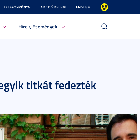
TELEFONKÖNYV
ADATVÉDELEM
ENGLISH
Hírek, Események
yik titkát fedezték