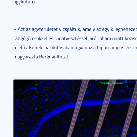
agykutató.
– Azt az agyterületet vizsgáltuk, amely az egyik legnehezeb
rángógörcsökkel és tudatvesztéssel járó roham miatt közis
felelős. Ennek kialakításában ugyanaz a hippocampus vesz
magyarázta Berényi Antal.