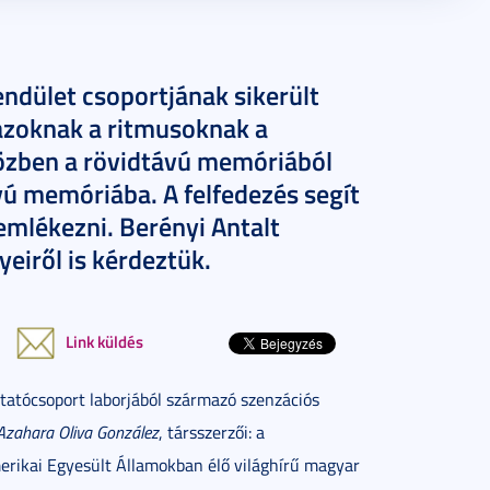
endület csoportjának sikerült
 azoknak a ritmusoknak a
közben a rövidtávú memóriából
ú memóriába. A felfedezés segít
mlékezni. Berényi Antalt
eiről is kérdeztük.
Link küldés
atócsoport laborjából származó szenzációs
Azahara Oliva González
, társszerzői: a
erikai Egyesült Államokban élő világhírű magyar