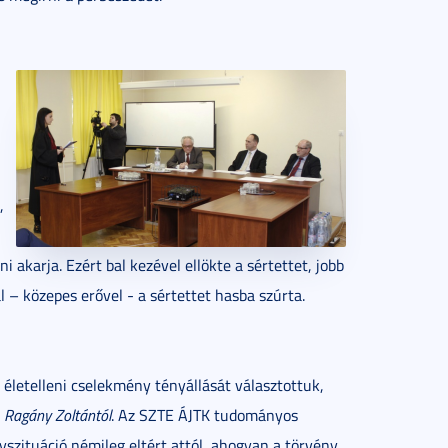
,
 akarja. Ezért bal kezével ellökte a sértettet, jobb
 – közepes erővel - a sértettet hasba szúrta.
életelleni cselekmény tényállását választottuk,
g
Ragány Zoltántól
. Az SZTE ÁJTK tudományos
szituáció némileg eltért attól, ahogyan a törvény