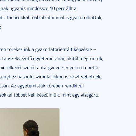
knak ugyanis mindössze 10 perc állt a
tt. Tanárukkal több alkalommal is gyakorolhattak,
.
ten törekszünk a gyakorlatorientált képzésre –
e, tanszékvezető egyetemi tanár, akitől megtudtuk,
. Vetélkedő-szerű tantárgyi versenyeken tehetik
senyhez hasonló szimulációkon is részt vehetnek:
tásán. Az egyetemisták körében rendkívül
okkal többet kell készülniük, mint egy vizsgára.