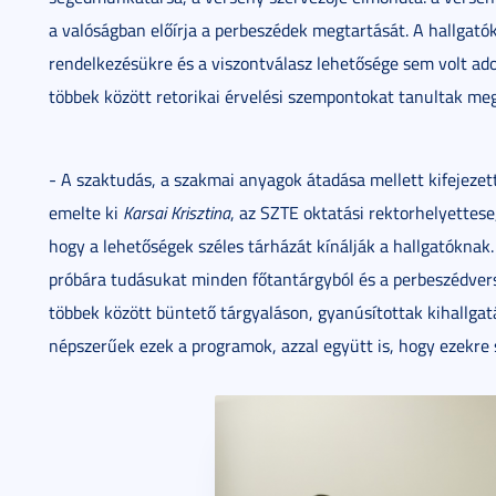
a valóságban előírja a perbeszédek megtartását. A hallgató
rendelkezésükre és a viszontválasz lehetősége sem volt ado
többek között retorikai érvelési szempontokat tanultak meg
- A szaktudás, a szakmai anyagok átadása mellett kifejezet
emelte ki
Karsai Krisztina
, az SZTE oktatási rektorhelyettes
hogy a lehetőségek széles tárházát kínálják a hallgatóknak
próbára tudásukat minden főtantárgyból és a perbeszédver
többek között büntető tárgyaláson, gyanúsítottak kihallga
népszerűek ezek a programok, azzal együtt is, hogy ezekre s