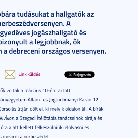
bára tudásukat a hallgatók az
perbeszédversenyen. A
gyedéves jogászhallgató és
bizonyult a legjobbnak, ők
n a debreceni országos versenyen.
Link küldés
 ők voltak a március 10-én tartott
ományegyetem Állam- és Jogtudományi Karán 12
solás útján dőlt el, ki melyik oldalon áll. A bírák
ik Ákos
, a Szegedi Ítélőtábla tanácselnök bírája és
a alatt kellett felkészülniük: elolvasni és
és megírni a perbeszédet.