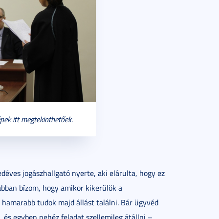
pek itt megtekinthetőek.
edéves jogászhallgató nyerte, aki elárulta, hogy ez
abban bízom, hogy amikor kikerülök a
 hamarabb tudok majd állást találni. Bár ügyvéd
, és egyben nehéz feladat szellemileg átállni –