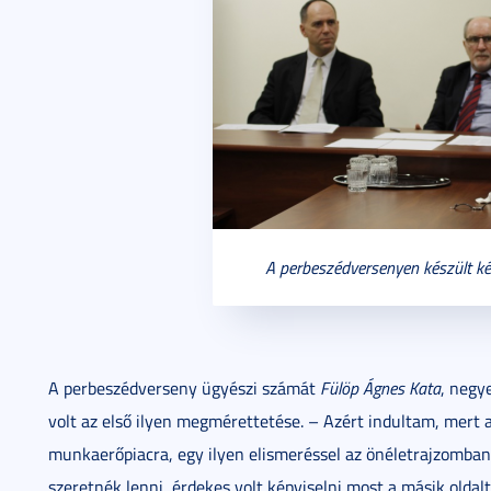
A perbeszédversenyen készült ké
A perbeszédverseny ügyészi számát
Fülöp Ágnes Kata
, negy
volt az első ilyen megmérettetése. – Azért indultam, mert 
munkaerőpiacra, egy ilyen elismeréssel az önéletrajzomban
szeretnék lenni, érdekes volt képviselni most a másik oldalt