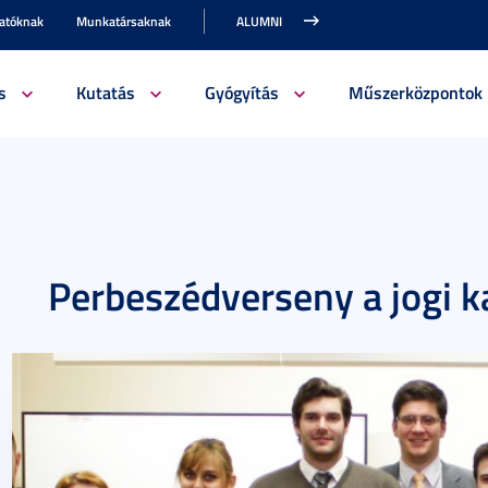
gatóknak
Munkatársaknak
ALUMNI
s
Kutatás
Gyógyítás
Műszerközpontok
Perbeszédverseny a jogi k