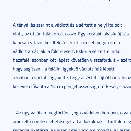
A tényállás szerint a vádlott és a sértett a helyi italbolt
előtt, az utcán találkozott össze. Egy korábbi lakásfelújítás
kapcsán vitázni kezdtek. A sértett ököllel megütötte a
vádlott arcát, aki a földre esett. Ekkor a sértett elindult
hazafelé, azonban két lépést követően visszafordult – azért
hogy segítsen - a felállni igyekvő vádlott felé lépett,
azonban a vádlott úgy vélte, hogy a sértett újból bántalmazni
kezével előkapta a 14 cm pengehosszúságú tőrkését, s azzal
- Az ügy valóban megtörtént. Jogos védelem körében, olyan 
ami kellő érvelési lehetőséget ad a diákoknak – tudtuk me
segédmunkatársa, a verseny szervezője elmondta: a verseny