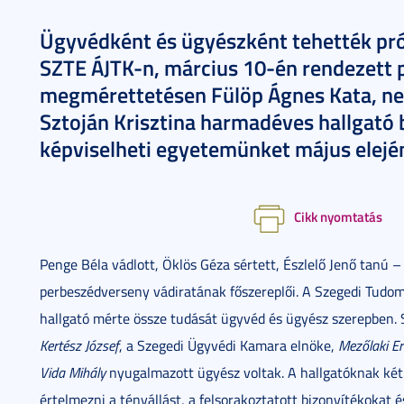
Ügyvédként és ügyészként tehették pró
SZTE ÁJTK-n, március 10-én rendezett 
megmérettetésen Fülöp Ágnes Kata, ne
Sztoján Krisztina harmadéves hallgató 
képviselheti egyetemünket május elejé
Cikk nyomtatás
Penge Béla vádlott, Öklös Géza sértett, Észlelő Jenő tanú –
perbeszédverseny vádiratának főszereplői. A Szegedi Tud
hallgató mérte össze tudását ügyvéd és ügyész szerepben. Sor
Kertész József
, a Szegedi Ügyvédi Kamara elnöke,
Mezőlaki Er
Vida Mihály
nyugalmazott ügyész voltak. A hallgatóknak két ór
értelmezni a tényállást, a felsorakoztatott bizonyítékokat 