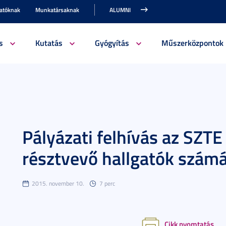
gatóknak
Munkatársaknak
ALUMNI
s
Kutatás
Gyógyítás
Műszerközpontok
Pályázati felhívás az SZTE
résztvevő hallgatók szám
2015. november 10.
7 perc
Cikk nyomtatás