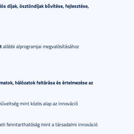
iós díjak, ösztöndíjak
b
ő
v
í
t
é
se, fejleszt
é
se,
t
alábbi alprogramjai megvalósításához
matok, hálózatok feltárása és értelmezése az
műveltség mint közös alap az innováció
eti fenntarthatóság mint a társadalmi innováció