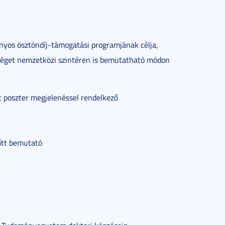
yos ösztöndíj-támogatási programjának célja,
séget nemzetközi szintéren is bemutatható módon
t poszter megjelenéssel rendelkező
őtt bemutató