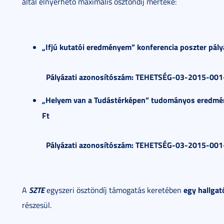
által elnyerhető maximális ösztöndíj mértéke:
„Ifjú kutatói eredményem” konferencia poszter pály
Pályázati azonosítószám: TEHETSÉG-03-2015-00
„Helyem van a Tudástérképen” tudományos eredmé
Ft
Pályázati azonosítószám: TEHETSÉG-03-2015-00
SZTE
egy hallga
A
egyszeri ösztöndíj támogatás keretében
részesül.