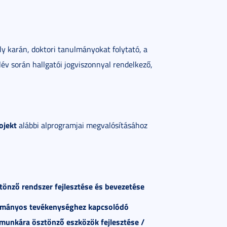
 karán, doktori tanulmányokat folytató, a
év során hallgatói jogviszonnyal rendelkező,
ojekt
alábbi alprogramjai megvalósításához
ztönz
ő
rendszer fejleszt
é
se
é
s bevezet
é
se
om
á
nyos tev
é
kenys
é
ghez kapcsol
ó
d
ó
 munk
á
ra
ö
szt
ö
nz
ő
eszk
ö
z
ö
k fejleszt
é
se /