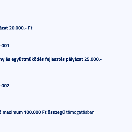
ázat 20.000,- Ft
1-001
ny és együttm
ű
k
ö
d
é
s fejleszt
é
s pályázat 25.000,-
1-002
tó maximum 100.000 Ft összeg
ű
támogatásban