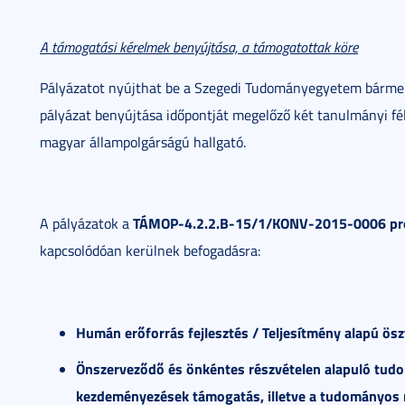
A támogatási kérelmek benyújtása, a támogatottak köre
Pályázatot nyújthat be a Szegedi Tudományegyetem bármely
pályázat benyújtása időpontját megelőző két tanulmányi fél
magyar állampolgárságú hallgató.
TÁMOP-4.2.2.B-15/1/KONV-2015-0006
pr
A pályázatok a
kapcsolódóan kerülnek befogadásra:
Humán er
ő
forr
á
s fejleszt
é
s / Teljesítmény alapú ös
Önszervez
ő
d
ő
é
s
ö
nk
é
ntes r
é
szv
é
telen alapul
ó
tud
kezdem
é
nyez
é
sek t
á
mogat
á
s, illetve a tudom
á
nyos