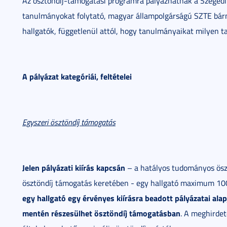
Az ösztöndíj-támogatási programra pályázhatnak a Szeged
tanulmányokat folytató, magyar állampolgárságú SZTE bárm
hallgatók, függetlenül attól, hogy tanulmányaikat milyen t
A pályázat kategóriái, feltételei
Egyszeri ösztöndíj támogatás
Jelen pályázati kiírás kapcsán
– a hatályos tudományos ösztö
ösztöndíj támogatás keretében - egy hallgató maximum 100
egy hallgató egy érvényes kiírásra beadott pályázatai al
ment
é
n r
é
szes
ü
lhet
ö
szt
ö
nd
í
j t
á
mogat
á
sban
. A meghirdet