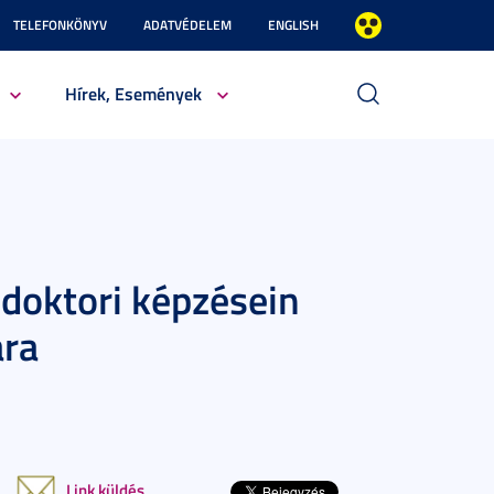
TELEFONKÖNYV
ADATVÉDELEM
ENGLISH
Hírek, Események
 doktori képzésein
ára
Link küldés