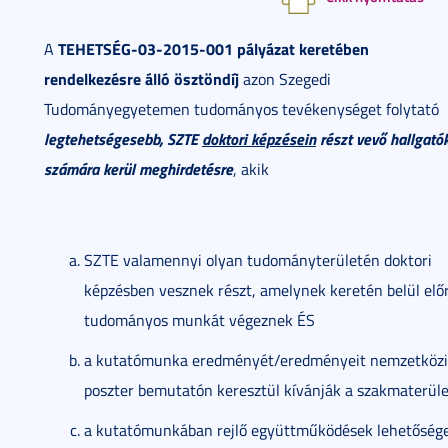
TEHETSÉG-03-2015-001 pályázat keretében
A
rendelkezésre álló ösztöndíj
azon Szegedi
Tudományegyetemen tudományos tevékenységet folytató
legtehetségesebb, SZTE
doktori képzésein
részt vev
ő
hallgató
számára kerül meghirdetésre
, akik
SZTE valamennyi olyan tudományterületén doktori
képzésben vesznek részt, amelynek keretén belül előr
tudományos munkát végeznek ÉS
a kutatómunka eredményét/eredményeit nemzetközi
poszter bemutatón keresztül kívánják a szakmaterül
a kutatómunkában rejlő együttműködések lehetőségei