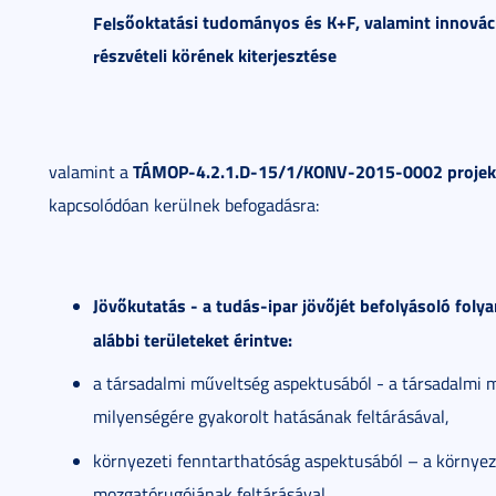
ő
oktat
á
si tudom
á
nyos
é
s K+F, valamint
innovác
Fels
é
szv
é
teli k
ö
r
é
nek kiterjeszt
é
se
r
TÁMOP-4.2.1.D-15/1/KONV-2015-0002
projek
valamint a
kapcsolódóan kerülnek befogadásra:
Jöv
ő
kutat
á
s - a tud
á
s-ipar j
ö
v
ő
j
é
t befoly
á
soló folya
alábbi területeket érintve:
a társadalmi műveltség aspektusából - a társadalmi 
milyenségére gyakorolt hatásának feltárásával,
környezeti fenntarthatóság aspektusából – a környez
mozgatórugójának feltárásával,