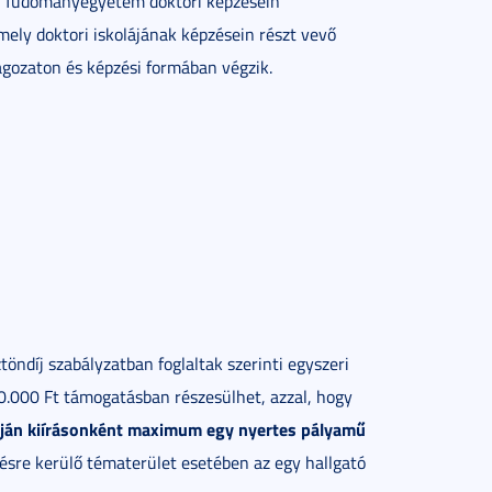
i Tudományegyetem doktori képzésein
ely doktori iskolájának képzésein részt vevő
agozaton és képzési formában végzik.
ndíj szabályzatban foglaltak szerinti egyszeri
.000 Ft támogatásban részesülhet, azzal, hogy
apján kiírásonként maximum egy nyertes pályam
ű
ésre kerülő tématerület esetében az egy hallgató