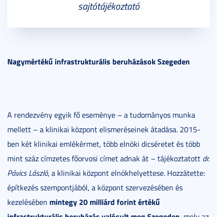
sajtótájékoztató
Nagymértékű infrastrukturális beruházások Szegeden
A rendezvény egyik fő eseménye – a tudományos munka
mellett – a klinikai központ elismeréseinek átadása. 2015-
ben két klinikai emlékérmet, több elnöki dicséretet és több
mint száz címzetes főorvosi címet adnak át – tájékoztatott
dr.
Pávics László,
a klinikai központ elnökhelyettese. Hozzátette:
építkezés szempontjából, a központ szervezésében és
mintegy 20 milliárd forint értékű
kezelésében
infrastrukturális beruházás valósult meg Szegeden
, mely az