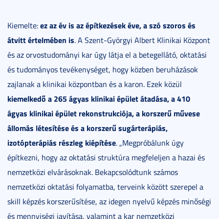
ez az év is az építkezések éve, a szó szoros és
Kiemelte:
átvitt értelmében is
. A Szent-Györgyi Albert Klinikai Központ
és az orvostudományi kar úgy látja el a betegellátó, oktatási
és tudományos tevékenységet, hogy közben beruházások
zajlanak a klinikai központban és a karon. Ezek közül
kiemelkedő a 265 ágyas klinikai épület átadása, a 410
ágyas klinikai épület rekonstrukciója, a korszerű művese
állomás létesítése és a korszerű sugárterápiás,
izotópterápiás részleg kiépítése
. „Megpróbálunk úgy
építkezni, hogy az oktatási struktúra megfeleljen a hazai és
nemzetközi elvárásoknak. Bekapcsolódtunk számos
nemzetközi oktatási folyamatba, terveink között szerepel a
skill képzés korszerűsítése, az idegen nyelvű képzés minőségi
és mennyiségi javítása, valamint a kar nemzetközi