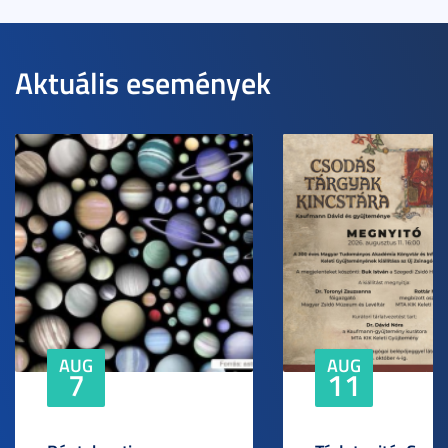
Aktuális események
AUG
AUG
7
11