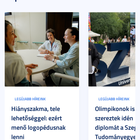
LEGÚJABB HÍREINK
LEGÚJABB HÍREINK
Hiányszakma, tele
Olimpikonok is
lehetőséggel: ezért
szereztek idén
menő logopédusnak
diplomát a Szege
lenni
Tudományegyet