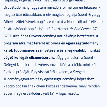
Orvostudományi Egyetem névadójáról méltón emlékezzünk
meg az őszi időszakban, mely magába foglalja Szent-Györgyi
Albert születésének napját, valamint a Nobel-díj odaítélésnek
és átadásának napját is” – tájékoztatott
dr.
Bari Ferenc.
AZ
a
SZTE Általános Orvostudományi Kar dékánja hozzátette:
program alkalmat teremt az orvos és egészségtudományi
karok tudományos számvetésére és a legkiválóbb munkát
végző kollégák elismerésére is
. „Úgy gondolom a Szent-
Györgyi Napok rendezvénysorozat kiállta a több, mint két
évtized próbáját. Egy visszatérő alkalom, a Szegedi
Tudományegyetem négy egészségtudományi képzéshez
kapcsolódó karának olyan közös rendezvénye, mely minden
évben nagy érdeklődést vált ki” – fogalmazott.