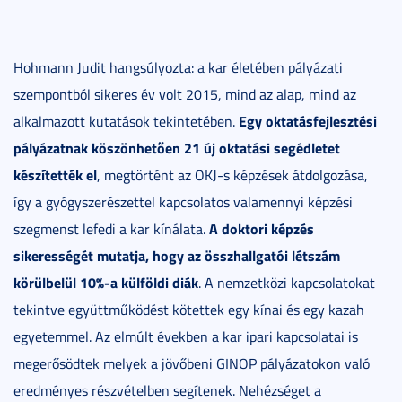
Hohmann Judit hangsúlyozta: a kar életében pályázati
szempontból sikeres év volt 2015, mind az alap, mind az
Egy oktatásfejlesztési
alkalmazott kutatások tekintetében.
pályázatnak köszönhetően 21 új oktatási segédletet
készítették el
, megtörtént az OKJ-s képzések átdolgozása,
így a gyógyszerészettel kapcsolatos valamennyi képzési
A doktori képzés
szegmenst lefedi a kar kínálata.
sikerességét mutatja, hogy az összhallgatói létszám
körülbelül 10%-a külföldi diák
. A nemzetközi kapcsolatokat
tekintve együttműködést kötettek egy kínai és egy kazah
egyetemmel. Az elmúlt években a kar ipari kapcsolatai is
megerősödtek melyek a jövőbeni GINOP pályázatokon való
eredményes részvételben segítenek. Nehézséget a