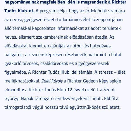
hagyományainak megfelelően idén is megrendezik a Richter
Tudós Klub-ot.
A program célja, hogy az érdeklődők számára
az orvosi, gyógyszerészeti tudományos élet középpontjában
álló témákkal kapcsolatos információkat az adott területek
neves, elismert szakembereinek előadásában átadja. Az
előadásokat kiemelten ajánlják az ötöd- és hatodéves
hallgatók, a rezidensképzésen résztvevők, valamint a fiatal
gyakorló orvosok, családorvosok és a gyógyszerészek
figyelmébe. A Richter Tudós Klub idei témája: A stressz – élet
mellékhatásokkal.
Zalai Károly
a Richter Gedeon képviselője
elmondta: a Richter Tudós Klub 12 évvel ezelőtt a Szent-
Györgyi Napok támogató rendezvényeként indult. Ebből a
támogatásból végül hosszú távú együttműködés született.