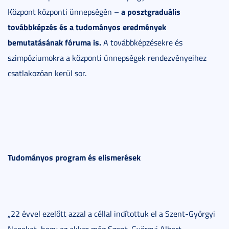
a posztgraduális
Központ központi ünnepségén –
továbbképzés és a tudományos eredmények
bemutatásának fóruma is.
A továbbképzésekre és
szimpóziumokra a központi ünnepségek rendezvényeihez
csatlakozóan kerül sor.
Tudományos program és elismerések
„22 évvel ezelőtt azzal a céllal indítottuk el a Szent-Györgyi
Napokat, hogy az akkor még Szent-Györgyi Albert