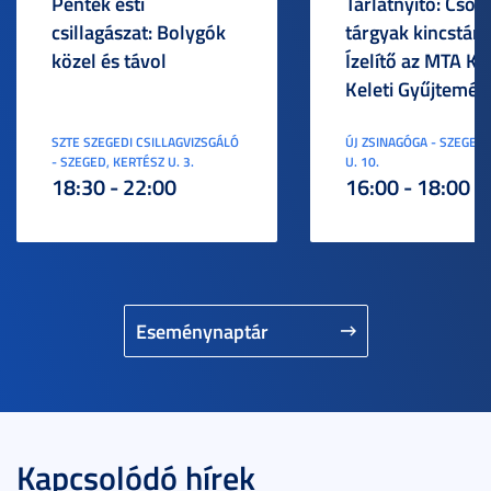
Péntek esti
Tárlatnyitó: Csod
csillagászat: Bolygók
tárgyak kincstára
közel és távol
Ízelítő az MTA KI
Keleti Gyűjtemén
SZTE SZEGEDI CSILLAGVIZSGÁLÓ
ÚJ ZSINAGÓGA - SZEGED,
- SZEGED, KERTÉSZ U. 3.
U. 10.
18:30 - 22:00
16:00 - 18:00
Eseménynaptár
Kapcsolódó hírek