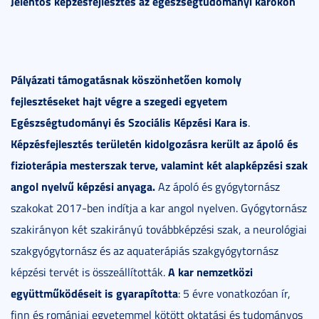
Jelentős képzésfejlesztés az egészségtudományi karokon
Pályázati támogatásnak köszönhetően komoly
fejlesztéseket hajt végre a szegedi egyetem
Egészségtudományi és Szociális Képzési Kara is
.
Képzésfejlesztés területén
kidolgozásra került az ápoló és
fizioterápia mesterszak terve, valamint két alapképzési szak
angol nyelvű képzési anyaga.
Az ápoló és gyógytornász
szakokat 2017-ben indítja a kar angol nyelven. Gyógytornász
szakirányon két szakirányú továbbképzési szak, a neurológiai
szakgyógytornász és az aquaterápiás szakgyógytornász
A kar nemzetközi
képzési tervét is összeállították.
együttműködéseit is gyarapította
: 5 évre vonatkozóan ír,
finn és romániai egyetemmel kötött oktatási és tudományos