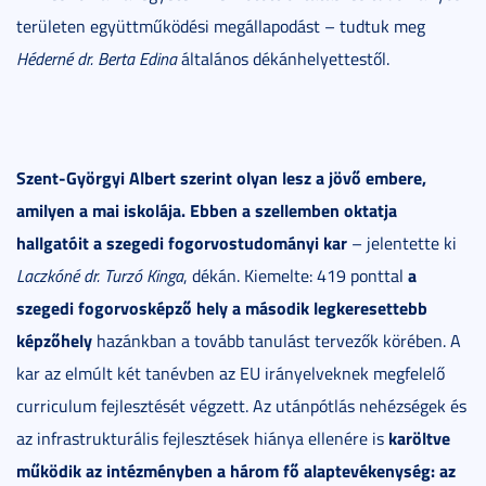
területen együttműködési megállapodást – tudtuk meg
Héderné dr. Berta Edina
általános dékánhelyettestől.
Szent-Györgyi Albert szerint olyan lesz a jövő embere,
amilyen a mai iskolája. Ebben a szellemben oktatja
hallgatóit a szegedi fogorvostudományi kar
– jelentette ki
a
Laczkóné dr.
Turzó Kinga
, dékán. Kiemelte: 419 ponttal
szegedi fogorvosképző hely a második legkeresettebb
képzőhely
hazánkban a tovább tanulást tervezők körében. A
kar az elmúlt két tanévben az EU irányelveknek megfelelő
curriculum fejlesztését végzett. Az utánpótlás nehézségek és
karöltve
az infrastrukturális fejlesztések hiánya ellenére is
működik az intézményben a három fő alaptevékenység: az