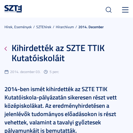
Toggl
navig
Hírek, Események
SZTEhírek
Hírarchívum
2014. December
Kihirdették az SZTE TTIK
Kutatóiskoláit
2014. december 03.
5 perc
2014-ben ismét kihirdették az SZTE TTIK
Kutatóiskola-pályázatán sikeresen részt vett
középiskolákat. Az eredményhirdetésen a
jelenlévők tudományos előadásokon is részt
vehettek, valamint a tavalyi győztesek
pályamunkáit is bemutatták.