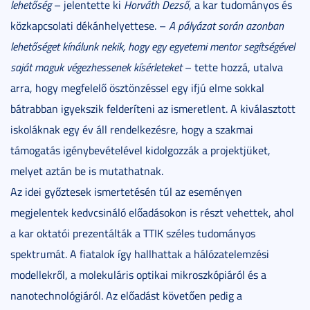
lehetőség
– jelentette ki
Horváth Dezső
, a kar tudományos és
közkapcsolati dékánhelyettese. –
A pályázat során azonban
lehetőséget kínálunk nekik, hogy egy egyetemi mentor segítségével
saját maguk végezhessenek kísérleteket
– tette hozzá, utalva
arra, hogy megfelelő ösztönzéssel egy ifjú elme sokkal
bátrabban igyekszik felderíteni az ismeretlent. A kiválasztott
iskoláknak egy év áll rendelkezésre, hogy a szakmai
támogatás igénybevételével kidolgozzák a projektjüket,
melyet aztán be is mutathatnak.
Az idei győztesek ismertetésén túl az eseményen
megjelentek kedvcsináló előadásokon is részt vehettek, ahol
a kar oktatói prezentálták a TTIK széles tudományos
spektrumát. A fiatalok így hallhattak a hálózatelemzési
modellekről, a molekuláris optikai mikroszkópiáról és a
nanotechnológiáról. Az előadást követően pedig a