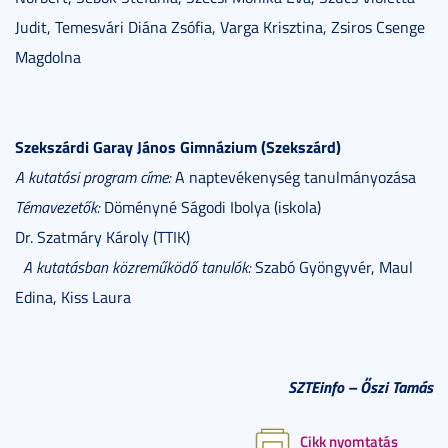
Judit, Temesvári Diána Zsófia, Varga Krisztina, Zsiros Csenge
Magdolna
Szekszárdi Garay János Gimnázium (Szekszárd)
A kutatási program címe:
A naptevékenység tanulmányozása
Témavezetők:
Döményné Ságodi Ibolya (iskola)
Dr. Szatmáry Károly (TTIK)
A kutatásban közreműködő tanulók:
Szabó Gyöngyvér, Maul
Edina, Kiss Laura
SZTEinfo
– Őszi Tamás
Cikk nyomtatás