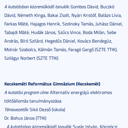
A kutatásban közreműködő tanulók:
Gombos Dávid, Buczkó
Dávid, Németh Kinga, Bakai Zsolt, Nyári Kristóf, Balázs Lívia,
Farkas Máté, Hajagos Henrik, Szolnoky Tamás, Juhász Dániel,
Tabajdi Máté, Hudák János, Szűcs Vince, Boda Milán, Sebe
András, Bíró Szilárd, Hegedűs Dániel, Kovács Bendegúz,
Molnár Szabolcs, Kálmán Tamás, Faragó Gergő (SZTE TTIK),
Szilágyi Norbert (SZTE TTIK)
Kecskeméti Református Gimnázium (Kecskemét)
A kutatási program címe:
Alternatív energiájú elektromos
töltőállomás tanulmányozása
Témavezetők:
Sikó Dezső (iskola)
Dr. Bohus János (TTIK)
A kutatásban közreműködő tanulók:
Sugár István, Körmöczi