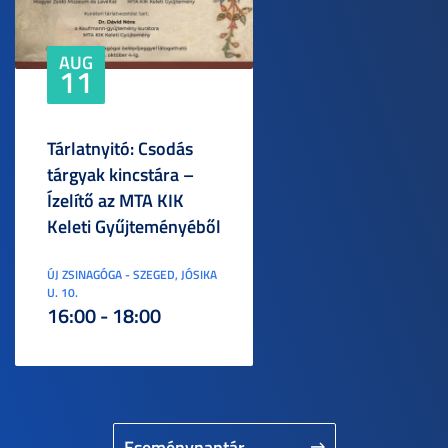
AUG
11
Tárlatnyitó: Csodás
tárgyak kincstára –
Ízelítő az MTA KIK
Keleti Gyűjteményéből
ÚJ ZSINAGÓGA - SZEGED, JÓSIKA
U. 10.
16:00 - 18:00
Eseménynaptár