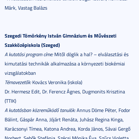
Márk, Vastag Balázs
Szegedi Tömörkény István Gimnázium és Művészeti
Szakközépiskola (Szeged)
A kutatási program címe:
Mitől döglik a hal? – elválasztási és
kimutatási technikák alkalmazása a környezeti biokémiai
vizsgálatokban
Témavezetők:
Kovács Veronika (iskola)
Dr. Hermesz Edit, Dr. Ferencz Ágnes, Dugmonits Krisztina
(TTIK)
A kutatásban közreműködő tanulók:
Annus Döme Péter, Fodor
Bálint, Gáspár Anna, Jójárt Renáta, Juhász Regina Kinga,
Karácsonyi Tímea, Katona Andrea, Korda János, Sávai Gergő
Norbert, Sebők Stefánia, Szécsi Mónika Éva, Szűcs Violetta