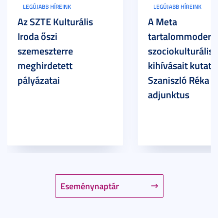
LEGÚJABB HÍREINK
LEGÚJABB HÍREINK
Az SZTE Kulturális
A Meta
Iroda őszi
tartalommoderác
szemeszterre
szociokulturális
meghirdetett
kihívásait kutatja
pályázatai
Szaniszló Réka Br
adjunktus
Eseménynaptár