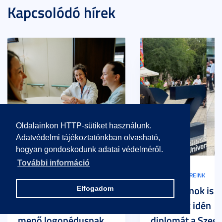
Kapcsolódó hírek
Oldalainkon HTTP-sütiket használunk.
Adatvédelmi tájékoztatónkban olvasható,
hogyan gondoskodunk adatai védelméről.
További információ
LEGÚJABB HÍREINK
LEGÚJABB HÍREINK
Hiányszakma, tele
Olimpikonok is
Elfogadom
lehetőséggel: ezért
szereztek idén
menő logopédusnak
diplomát a Szege