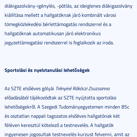
diákigazolvány-igénylés, -pótlás, az ideiglenes diákigazolvány
kiállítása mellett a hallgatóknak járó kombinált városi
tömegközlekedési bérlettámogatás rendszerrel és a
hallgatóknak automatikusan járó elektronikus
jegyzettámogatási rendszerrel is foglalkozik az iroda.
Sportolási és nyelvtanulási lehetőségek
Az SZTE elsőéves gólyái
Trényiné Rákóczi Zsuzsanna
előadásából tájékozódtak az SZTE nyújtotta sportolási
lehetőségekről. A Szegedi Tudományegyetemen minden BSc
és osztatlan nappali tagozatos elsőéves hallgatónak két
féléven keresztül kötelező a testnevelés. A hallgatók
ingyenesen jogosultak testnevelés kurzust felvenni, amit az