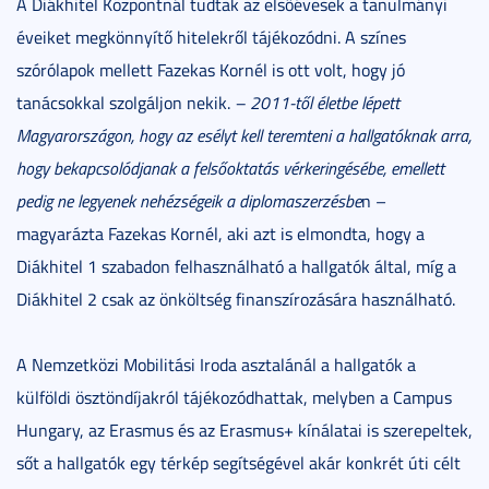
A Diákhitel Központnál tudtak az elsőévesek a tanulmányi
éveiket megkönnyítő hitelekről tájékozódni. A színes
szórólapok mellett Fazekas Kornél is ott volt, hogy jó
tanácsokkal szolgáljon nekik.
– 2011-től életbe lépett
Magyarországon, hogy az esélyt kell teremteni a hallgatóknak arra,
hogy bekapcsolódjanak a felsőoktatás vérkeringésébe, emellett
pedig ne legyenek nehézségeik a diplomaszerzésbe
n –
magyarázta Fazekas Kornél, aki azt is elmondta, hogy a
Diákhitel 1 szabadon felhasználható a hallgatók által, míg a
Diákhitel 2 csak az önköltség finanszírozására használható.
A Nemzetközi Mobilitási Iroda asztalánál a hallgatók a
külföldi ösztöndíjakról tájékozódhattak, melyben a Campus
Hungary, az Erasmus és az Erasmus+ kínálatai is szerepeltek,
sőt a hallgatók egy térkép segítségével akár konkrét úti célt