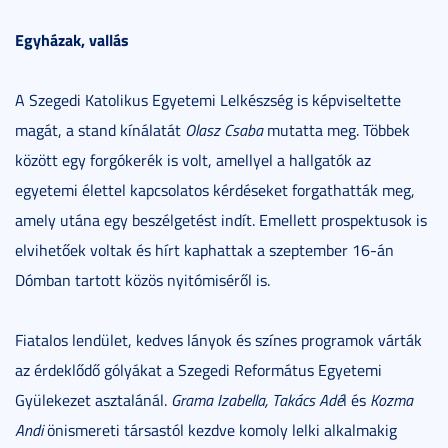
Egyházak, vallás
A Szegedi Katolikus Egyetemi Lelkészség is képviseltette
magát, a stand kínálatát
Olasz Csaba
mutatta meg. Többek
között egy forgókerék is volt, amellyel a hallgatók az
egyetemi élettel kapcsolatos kérdéseket forgathatták meg,
amely utána egy beszélgetést indít. Emellett prospektusok is
elvihetőek voltak és hírt kaphattak a szeptember 16-án
Dómban tartott közös nyitómiséről is.
Fiatalos lendület, kedves lányok és színes programok várták
az érdeklődő gólyákat a Szegedi Református Egyetemi
Gyülekezet asztalánál.
Grama Izabella, Takács Adé
l és
Kozma
Andi
önismereti társastól kezdve komoly lelki alkalmakig