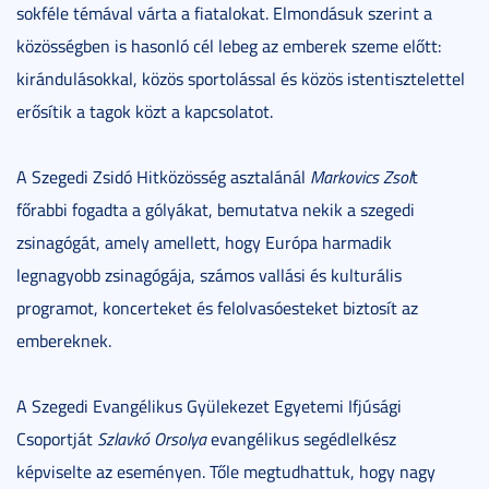
sokféle témával várta a fiatalokat. Elmondásuk szerint a
közösségben is hasonló cél lebeg az emberek szeme előtt:
kirándulásokkal, közös sportolással és közös istentisztelettel
erősítik a tagok közt a kapcsolatot.
A Szegedi Zsidó Hitközösség asztalánál
Markovics Zsol
t
főrabbi fogadta a gólyákat, bemutatva nekik a szegedi
zsinagógát, amely amellett, hogy Európa harmadik
legnagyobb zsinagógája, számos vallási és kulturális
programot, koncerteket és felolvasóesteket biztosít az
embereknek.
A Szegedi Evangélikus Gyülekezet Egyetemi Ifjúsági
Csoportját
Szlavkó Orsolya
evangélikus segédlelkész
képviselte az eseményen. Tőle megtudhattuk, hogy nagy