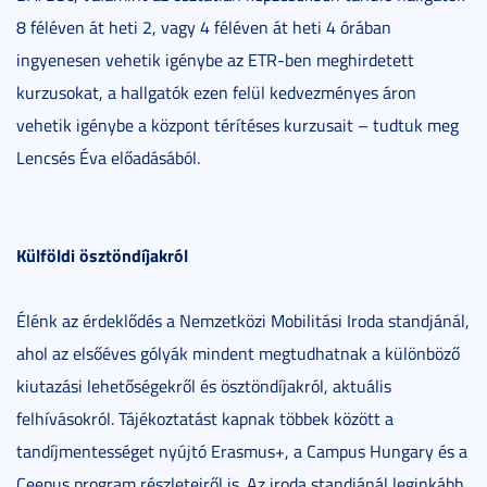
8 féléven át heti 2, vagy 4 féléven át heti 4 órában
ingyenesen vehetik igénybe az ETR-ben meghirdetett
kurzusokat, a hallgatók ezen felül kedvezményes áron
vehetik igénybe a központ térítéses kurzusait – tudtuk meg
Lencsés Éva előadásából.
Külföldi ösztöndíjakról
Élénk az érdeklődés a Nemzetközi Mobilitási Iroda standjánál,
ahol az elsőéves gólyák mindent megtudhatnak a különböző
kiutazási lehetőségekről és ösztöndíjakról, aktuális
felhívásokról. Tájékoztatást kapnak többek között a
tandíjmentességet nyújtó Erasmus+, a Campus Hungary és a
Ceepus program részleteiről is. Az iroda standjánál leginkább