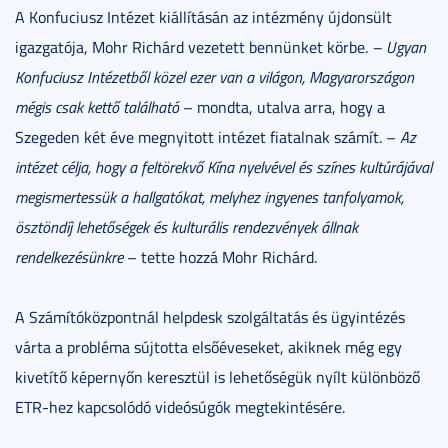
A Konfuciusz Intézet kiállításán az intézmény újdonsült
igazgatója, Mohr Richárd vezetett bennünket körbe.
– Ugyan
Konfuciusz Intézetből közel ezer van a világon, Magyarországon
mégis csak kettő található
– mondta, utalva arra, hogy a
Szegeden két éve megnyitott intézet fiatalnak számít. –
Az
intézet célja, hogy a feltörekvő Kína nyelvével és színes kultúrájával
megismertessük a hallgatókat, melyhez ingyenes tanfolyamok,
ösztöndíj lehetőségek és kulturális rendezvények állnak
rendelkezésünkre
– tette hozzá Mohr Richárd.
A Számítóközpontnál helpdesk szolgáltatás és ügyintézés
várta a probléma sújtotta elsőéveseket, akiknek még egy
kivetítő képernyőn keresztül is lehetőségük nyílt különböző
ETR-hez kapcsolódó videósúgók megtekintésére.