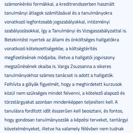
számonkérési formákkal, a kreditrendszerben használt
tanulmányi átlagok számításával és a tanulmányokra
vonatkozó legfontosabb jogszabályokkal, intézményi
szabályozásokkal, így a Tanulmányi és Vizsgaszabályzattal is.
Betekintést nyertek az állami és önköltséges hallgatókra
vonatkozó kötelezettségekbe, a költségtérítés
megfizetésének módjaiba, illetve a hallgatói jogviszony
megszűnésének okaiba is. Varga Zsuzsanna a sikeres
tanulmányokhoz számos tanácsot is adott a hallgatók.
Felhívta a gólyák figyelmét, hogy a meghirdetett kurzusok
közül nem szükséges mindet felvenni, a kötelező alapozó és
törzstárgyakat azonban mindenképpen teljesíteni kell. A
tanulásra fordított időt ésszerűen kell beosztani, és fontos,
hogy gondosan tanulmányozzák a képzési terveket, tantárgyi
követelményeket, illetve ha valamely félévben nem tudnak