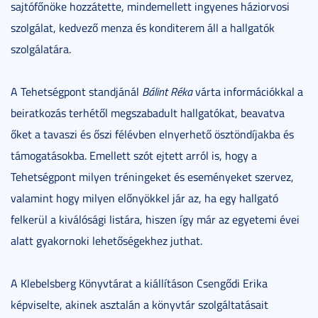
sajtófőnöke hozzátette, mindemellett ingyenes háziorvosi
szolgálat, kedvező menza és konditerem áll a hallgatók
szolgálatára.
A Tehetségpont standjánál
Bálint Réka
várta információkkal a
beiratkozás terhétől megszabadult hallgatókat, beavatva
őket a tavaszi és őszi félévben elnyerhető ösztöndíjakba és
támogatásokba. Emellett szót ejtett arról is, hogy a
Tehetségpont milyen tréningeket és eseményeket szervez,
valamint hogy milyen előnyökkel jár az, ha egy hallgató
felkerül a kiválósági listára, hiszen így már az egyetemi évei
alatt gyakornoki lehetőségekhez juthat.
A Klebelsberg Könyvtárat a kiállításon Csengődi Erika
képviselte, akinek asztalán a könyvtár szolgáltatásait