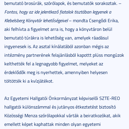
bemutató brosúrák, szórólapok, és bemutatók sorakoztak.
–
Fontos, hogy az ide jelentkező fiatalok tisztában legyenek a
Klebelsberg Könyvtár lehetőségeivel
– mondta Csengődi Erika,
aki felhívta a figyelmet arra is, hogy a könyvtáron belül
bemutató túrákra is lehetőség van, amelyek ráadásul
ingyenesek is. Az asztal kínálatából azonban mégis az
intézmény partnerének felajánlásból kapottt plüss mongúzok
kelthették fel a legnagyobb figyelmet, melyeket az
érdeklődők meg is nyerhettek, amennyiben helyesen
töltötték ki a kvízjátékot.
Az Egyetemi Hallgatói Önkormányzat képviselői SZTE-REO
hallgatói különszámmal és jutányos étkeztetést biztosító
Közösségi Menza szórólapokkal várták a beiratkozókat, akik
emellett képet kaphattak minden olyan egyetemi