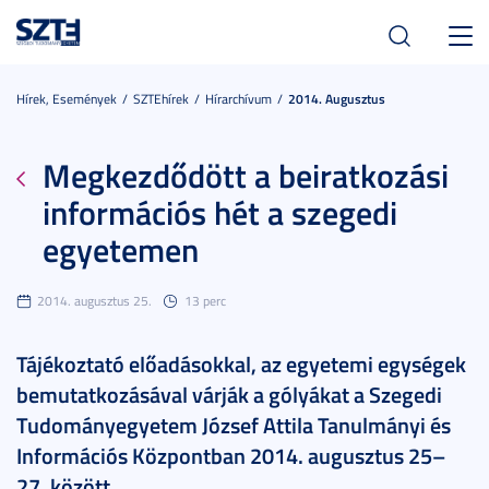
Toggl
navig
Hírek, Események
SZTEhírek
Hírarchívum
2014. Augusztus
Megkezdődött a beiratkozási
információs hét a szegedi
egyetemen
2014. augusztus 25.
13 perc
Tájékoztató előadásokkal, az egyetemi egységek
bemutatkozásával várják a gólyákat a Szegedi
Tudományegyetem József Attila Tanulmányi és
Információs Központban 2014. augusztus 25–
27. között.