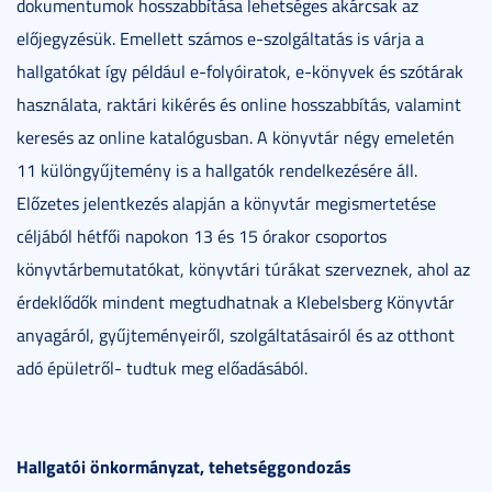
dokumentumok hosszabbítása lehetséges akárcsak az
előjegyzésük. Emellett számos e-szolgáltatás is várja a
hallgatókat így például e-folyóiratok, e-könyvek és szótárak
használata, raktári kikérés és online hosszabbítás, valamint
keresés az online katalógusban. A könyvtár négy emeletén
11 különgyűjtemény is a hallgatók rendelkezésére áll.
Előzetes jelentkezés alapján a könyvtár megismertetése
céljából hétfői napokon 13 és 15 órakor csoportos
könyvtárbemutatókat, könyvtári túrákat szerveznek, ahol az
érdeklődők mindent megtudhatnak a Klebelsberg Könyvtár
anyagáról, gyűjteményeiről, szolgáltatásairól és az otthont
adó épületről- tudtuk meg előadásából.
Hallgatói önkormányzat, tehetséggondozás