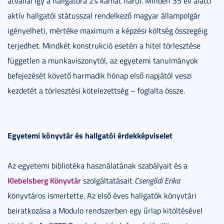
átvállal így a hallgatóra 2% kamat hárul. Minden 35 év alatti
aktív hallgatói státusszal rendelkező magyar állampolgár
igényelheti, mértéke maximum a képzési költség összegéig
terjedhet. Mindkét konstrukció esetén a hitel törlesztése
független a munkaviszonytól, az egyetemi tanulmányok
befejezését követő harmadik hónap első napjától veszi
kezdetét a törlesztési kötelezettség – foglalta össze.
Egyetemi könyvtár és hallgatói érdekképviselet
Az egyetemi bibliotéka használatának szabályait és a
Klebelsberg Könyvtár
szolgáltatásait
Csengődi Erika
könyvtáros ismertette. Az első éves hallgatók könyvtári
beiratkozása a Modulo rendszerben egy űrlap kitöltésével