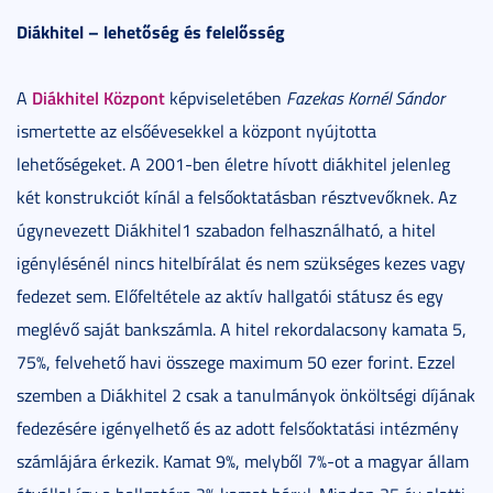
Diákhitel
–
lehetőség és felelősség
Diákhitel Központ
A
képviseletében
Fazekas Kornél Sándor
ismertette az elsőévesekkel a központ nyújtotta
lehetőségeket. A 2001-ben életre hívott diákhitel jelenleg
két konstrukciót kínál a felsőoktatásban résztvevőknek. Az
úgynevezett Diákhitel1 szabadon felhasználható, a hitel
igénylésénél nincs hitelbírálat és nem szükséges kezes vagy
fedezet sem. Előfeltétele az aktív hallgatói státusz és egy
meglévő saját bankszámla. A hitel rekordalacsony kamata 5,
75%, felvehető havi összege maximum 50 ezer forint. Ezzel
szemben a Diákhitel 2 csak a tanulmányok önköltségi díjának
fedezésére igényelhető és az adott felsőoktatási intézmény
számlájára érkezik. Kamat 9%, melyből 7%-ot a magyar állam