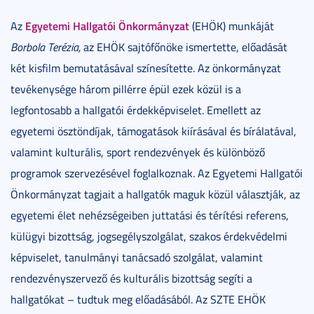
Egyetemi Hallgatói Önkormányzat
Az
(EHÖK) munkáját
Borbola Terézia,
az EHÖK sajtófőnöke ismertette, előadását
két kisfilm bemutatásával színesítette. Az önkormányzat
tevékenysége három pillérre épül ezek közül is a
legfontosabb a hallgatói érdekképviselet. Emellett az
egyetemi ösztöndíjak, támogatások kiírásával és bírálatával,
valamint kulturális, sport rendezvények és különböző
programok szervezésével foglalkoznak. Az Egyetemi Hallgatói
Önkormányzat tagjait a hallgatók maguk közül választják, az
egyetemi élet nehézségeiben juttatási és térítési referens,
külügyi bizottság, jogsegélyszolgálat, szakos érdekvédelmi
képviselet, tanulmányi tanácsadó szolgálat, valamint
rendezvényszervező és kulturális bizottság segíti a
hallgatókat – tudtuk meg előadásából. Az SZTE EHÖK