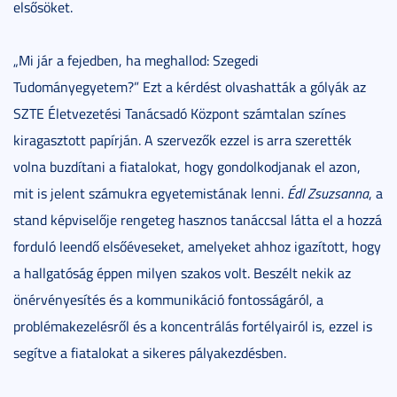
elsősöket.
„Mi jár a fejedben, ha meghallod: Szegedi
Tudományegyetem?” Ezt a kérdést olvashatták a gólyák az
SZTE Életvezetési Tanácsadó Központ számtalan színes
kiragasztott papírján. A szervezők ezzel is arra szerették
volna buzdítani a fiatalokat, hogy gondolkodjanak el azon,
mit is jelent számukra egyetemistának lenni.
Édl Zsuzsanna
, a
stand képviselője rengeteg hasznos tanáccsal látta el a hozzá
forduló leendő elsőéveseket, amelyeket ahhoz igazított, hogy
a hallgatóság éppen milyen szakos volt. Beszélt nekik az
önérvényesítés és a kommunikáció fontosságáról, a
problémakezelésről és a koncentrálás fortélyairól is, ezzel is
segítve a fiatalokat a sikeres pályakezdésben.