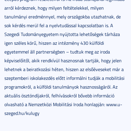
arról kérdeznek, hogy milyen feltételekkel, milyen
tanulmányi eredménnyel, mely országokba utazhatnak, de
sok kérdés merül fel a nyelvtudással kapcsolatban is. A
Szegedi Tudományegyetem nyújtotta lehetőségek tárháza
igen széles körű, hiszen az intézmény 430 külföldi
egyetemmel áll partnerségben – tudtuk meg az iroda
képviselőitől, akik rendkívül hasznosnak tartják, hogy jelen
lehetnek a beiratkozási héten, hiszen az elsőéveseket már a
szeptemberi iskolakezdés előtt informálni tudják a mobilitási
programokról, a külföldi tanulmányok hasznosságáról. Az
aktuális ösztöndíjakról, felhívásokról bővebb információ
olvasható a Nemzetközi Mobilitási Iroda honlapján: www.u-
szeged.hu/kulugy