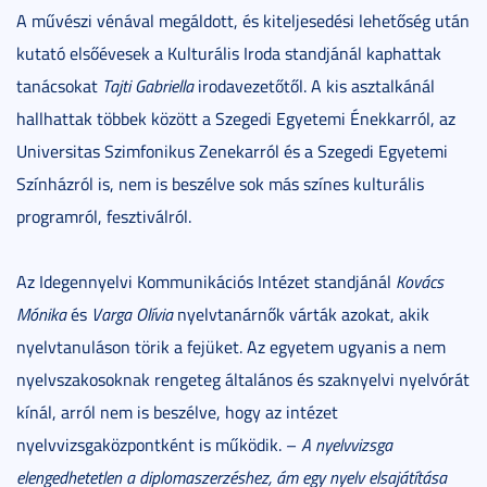
A művészi vénával megáldott, és kiteljesedési lehetőség után
kutató elsőévesek a Kulturális Iroda standjánál kaphattak
tanácsokat
Tajti Gabriella
irodavezetőtől. A kis asztalkánál
hallhattak többek között a Szegedi Egyetemi Énekkarról, az
Universitas Szimfonikus Zenekarról és a Szegedi Egyetemi
Színházról is, nem is beszélve sok más színes kulturális
programról, fesztiválról.
Az Idegennyelvi Kommunikációs Intézet standjánál
Kovács
Mónika
és
Varga Olívia
nyelvtanárnők várták azokat, akik
nyelvtanuláson törik a fejüket. Az egyetem ugyanis a nem
nyelvszakosoknak rengeteg általános és szaknyelvi nyelvórát
kínál, arról nem is beszélve, hogy az intézet
nyelvvizsgaközpontként is működik. –
A nyelvvizsga
elengedhetetlen a diplomaszerzéshez, ám egy nyelv elsajátítása