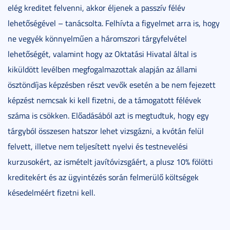
elég kreditet felvenni, akkor éljenek a passzív félév
lehetőségével – tanácsolta. Felhívta a figyelmet arra is, hogy
ne vegyék könnyelműen a háromszori tárgyfelvétel
lehetőségét, valamint hogy az Oktatási Hivatal által is
kiküldött levélben megfogalmazottak alapján az állami
ösztöndíjas képzésben részt vevők esetén a be nem fejezett
képzést nemcsak ki kell fizetni, de a támogatott félévek
száma is csökken. Előadásából azt is megtudtuk, hogy egy
tárgyból összesen hatszor lehet vizsgázni, a kvótán felül
felvett, illetve nem teljesített nyelvi és testnevelési
kurzusokért, az ismételt javítóvizsgáért, a plusz 10% fölötti
kreditekért és az ügyintézés során felmerülő költségek
késedelméért fizetni kell.