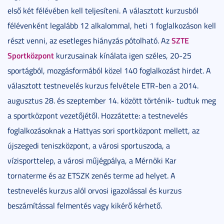
első két félévében kell teljesíteni. A választott kurzusból
félévenként legalább 12 alkalommal, heti 1 foglalkozáson kell
SZTE
részt venni, az esetleges hiányzás pótolható. Az
Sportközpont
kurzusainak kínálata igen széles, 20-25
sportágból, mozgásformából közel 140 foglalkozást hirdet. A
választott testnevelés kurzus felvétele ETR-ben a 2014.
augusztus 28. és szeptember 14. között történik- tudtuk meg
a sportközpont vezetőjétől. Hozzátette: a testnevelés
foglalkozásoknak a Hattyas sori sportközpont mellett, az
újszegedi teniszközpont, a városi sportuszoda, a
vízisporttelep, a városi műjégpálya, a Mérnöki Kar
tornaterme és az ETSZK zenés terme ad helyet. A
testnevelés kurzus alól orvosi igazolással és kurzus
beszámítással felmentés vagy kikérő kérhető.