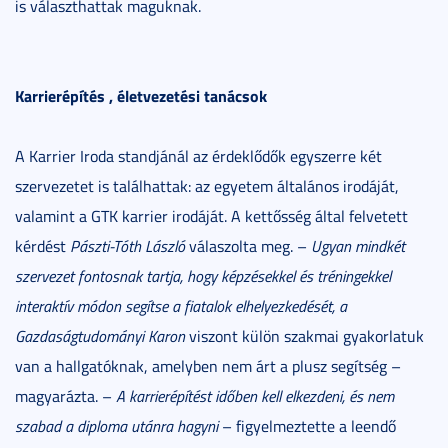
is választhattak maguknak.
Karrierépítés , életvezetési tanácsok
A Karrier Iroda standjánál az érdeklődők egyszerre két
szervezetet is találhattak: az egyetem általános irodáját,
valamint a GTK karrier irodáját. A kettősség által felvetett
kérdést
Pászti-Tóth László
válaszolta meg. –
Ugyan mindkét
szervezet fontosnak tartja, hogy képzésekkel és tréningekkel
interaktív módon segítse a fiatalok elhelyezkedését, a
Gazdaságtudományi Karon
viszont külön szakmai gyakorlatuk
van a hallgatóknak, amelyben nem árt a plusz segítség –
magyarázta. –
A karrierépítést időben kell elkezdeni, és nem
szabad a diploma utánra hagyni
– figyelmeztette a leendő