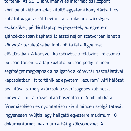
történik. Az SZTE Tanulmányi és Információs Központ
körülbelül kétharmadát kitöltő egyetemi könyvtárba tilos
kabátot vagy táskát bevinni, a tanuláshoz szükséges
eszközöket, például laptop és jegyzetek, az egyetemi
ajándékboltban kapható átlátszó nejlon szatyorban lehet a
könyvtár területére bevinni- hívta fel a figyelmet
előadásában. A könyvek kölcsönzése a földszinti kölcsönző
pultban történik, a tájékoztató pultban pedig minden
segítséget megkapnak a hallgatók a könyvtár használatával
kapcsolatban. Itt történik az egyetemi „eduram” wifi hálózat
beállítása is, mely akárcsak a számítógépes kabinet a
könyvtári beiratkozás után használható. A bibliotéka a
fénymásoláson és nyomtatáson kívül minden szolgáltatását
ingyenesen nyújtja, egy hallgató egyszerre maximum 10
dokumentumot maximum 4 hétig kölcsönözhet. A