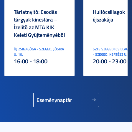
Tárlatnyitó: Csodás
Hullócsillagok
tárgyak kincstára –
éjszakája
Ízelítő az MTA KIK
Keleti Gyűjteményéből
ÚJ ZSINAGÓGA - SZEGED, JÓSIKA
SZTE SZEGEDI CSILLAGV
U. 10.
- SZEGED, KERTÉSZ U. 3.
16:00 - 18:00
20:00 - 23:00
Eseménynaptár