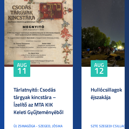
AUG
AUG
11
12
Tárlatnyitó: Csodás
Hullócsillagok
tárgyak kincstára –
éjszakája
Ízelítő az MTA KIK
Keleti Gyűjteményéből
ÚJ ZSINAGÓGA - SZEGED, JÓSIKA
SZTE SZEGEDI CSILLAGV