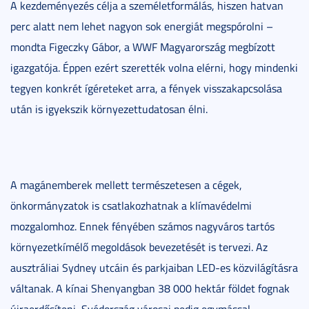
A kezdeményezés célja a személetformálás, hiszen hatvan
perc alatt nem lehet nagyon sok energiát megspórolni –
mondta Figeczky Gábor, a WWF Magyarország megbízott
igazgatója. Éppen ezért szerették volna elérni, hogy mindenki
tegyen konkrét ígéreteket arra, a fények visszakapcsolása
után is igyekszik környezettudatosan élni.
A magánemberek mellett természetesen a cégek,
önkormányzatok is csatlakozhatnak a klímavédelmi
mozgalomhoz. Ennek fényében számos nagyváros tartós
környezetkímélő megoldások bevezetését is tervezi. Az
ausztráliai Sydney utcáin és parkjaiban LED-es közvilágításra
váltanak. A kínai Shenyangban 38 000 hektár földet fognak
újraerdősíteni, Svédország városai pedig egymással