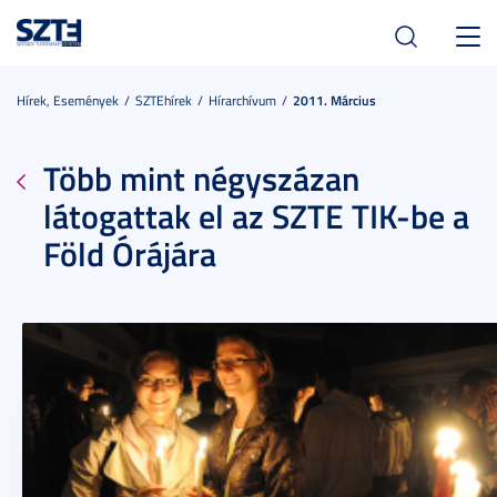
Toggl
navig
Hírek, Események
SZTEhírek
Hírarchívum
2011. Március
Több mint négyszázan
látogattak el az SZTE TIK-be a
Föld Órájára