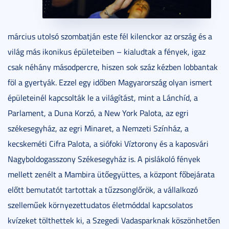
március utolsó szombatján este fél kilenckor az ország és a
világ más ikonikus épületeiben – kialudtak a fények, igaz
csak néhány másodpercre, hiszen sok száz kézben lobbantak
föl a gyertyák. Ezzel egy időben Magyarország olyan ismert
épületeinél kapcsolták le a világítást, mint a Lánchíd, a
Parlament, a Duna Korzó, a New York Palota, az egri
székesegyház, az egri Minaret, a Nemzeti Színház, a
kecskeméti Cifra Palota, a siófoki Víztorony és a kaposvári
Nagyboldogasszony Székesegyház is. A pislákoló fények
mellett zenélt a Mambira ütőegyüttes, a központ főbejárata
előtt bemutatót tartottak a tűzzsonglőrök, a vállalkozó
szelleműek környezettudatos életmóddal kapcsolatos
kvízeket tölthettek ki, a Szegedi Vadasparknak köszönhetően