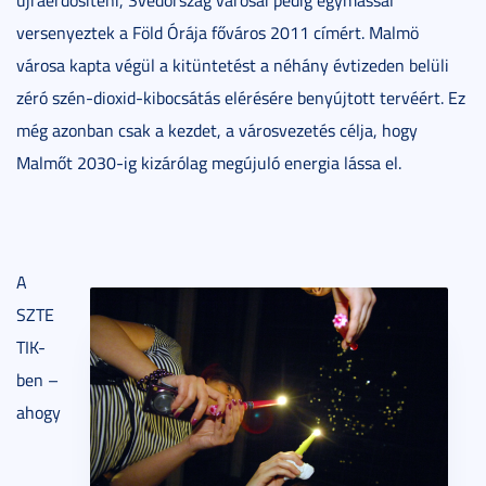
versenyeztek a Föld Órája főváros 2011 címért. Malmö
városa kapta végül a kitüntetést a néhány évtizeden belüli
zéró szén-dioxid-kibocsátás elérésére benyújtott tervéért. Ez
még azonban csak a kezdet, a városvezetés célja, hogy
Malmőt 2030-ig kizárólag megújuló energia lássa el.
A
SZTE
TIK-
ben –
ahogy