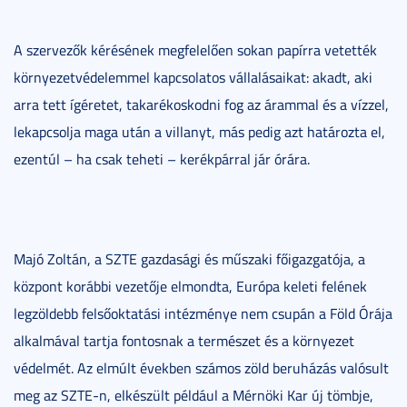
A szervezők kérésének megfelelően sokan papírra vetették
környezetvédelemmel kapcsolatos vállalásaikat: akadt, aki
arra tett ígéretet, takarékoskodni fog az árammal és a vízzel,
lekapcsolja maga után a villanyt, más pedig azt határozta el,
ezentúl – ha csak teheti – kerékpárral jár órára.
Majó Zoltán, a SZTE gazdasági és műszaki főigazgatója, a
központ korábbi vezetője elmondta, Európa keleti felének
legzöldebb felsőoktatási intézménye nem csupán a Föld Órája
alkalmával tartja fontosnak a természet és a környezet
védelmét. Az elmúlt években számos zöld beruházás valósult
meg az SZTE-n, elkészült például a Mérnöki Kar új tömbje,