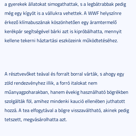
a gyerekek állatokat simogathattak, s a legbátrabbak pedig
még egy kígyót is a vállukra vehettek. A WWF helyszínre
érkező klímabuszának köszönhetően egy áramtermelő
kerékpár segítségével bárki azt is kipróbálhatta, mennyit
kellene tekerni háztartási eszközeink működtetéséhez.
A résztvevőket teával és forralt borral várták, s ahogy egy
zöld rendezvényhez illik, a forró italokat nem
műanyagpoharakban, hanem évekig használható bögrékben
szolgálták föl, amihez mindenki kaució ellenében juthatott
hozzá. A tea elfogytával a bögre visszaváltható, akinek pedig
tetszett, megvásárolhatta azt.