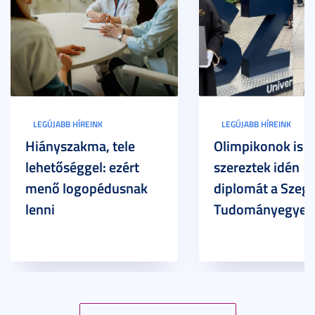
LEGÚJABB HÍREINK
LEGÚJABB HÍREINK
Hiányszakma, tele
Olimpikonok is
lehetőséggel: ezért
szereztek idén
menő logopédusnak
diplomát a Szege
lenni
Tudományegyet