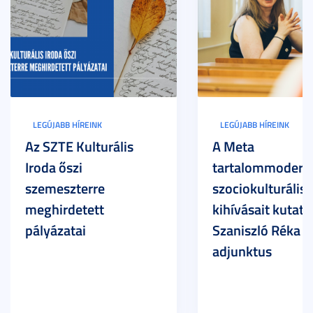
LEGÚJABB HÍREINK
LEGÚJABB HÍREINK
Az SZTE Kulturális
A Meta
Iroda őszi
tartalommoderác
szemeszterre
szociokulturális
meghirdetett
kihívásait kutatja
pályázatai
Szaniszló Réka Br
adjunktus