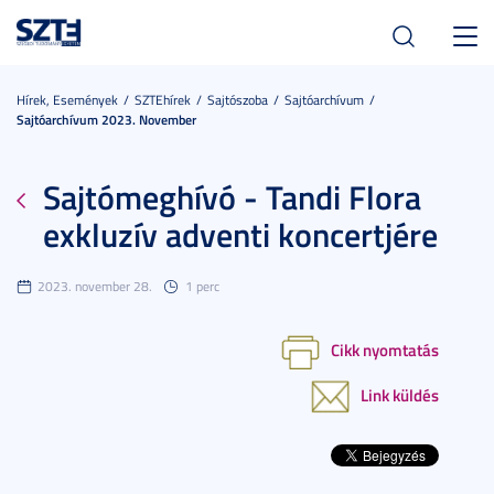
Toggl
navig
Hírek, Események
SZTEhírek
Sajtószoba
Sajtóarchívum
Sajtóarchívum 2023. November
Sajtómeghívó - Tandi Flora
exkluzív adventi koncertjére
2023. november 28.
1 perc
Cikk nyomtatás
Link küldés