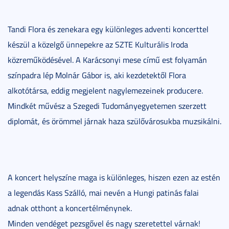
Tandi Flora és zenekara egy különleges adventi koncerttel
készül a közelgő ünnepekre az SZTE Kulturális Iroda
közreműködésével. A Karácsonyi mese című est folyamán
színpadra lép Molnár Gábor is, aki kezdetektől Flora
alkotótársa, eddig megjelent nagylemezeinek producere.
Mindkét művész a Szegedi Tudományegyetemen szerzett
diplomát, és örömmel járnak haza szülővárosukba muzsikálni.
A koncert helyszíne maga is különleges, hiszen ezen az estén
a legendás Kass Szálló, mai nevén a Hungi patinás falai
adnak otthont a koncertélménynek.
Minden vendéget pezsgővel és nagy szeretettel várnak!