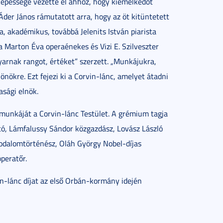
képessége vezette el ahhoz, hogy kiemelkedőt
Áder János rámutatott arra, hogy az öt kitüntetett
, akadémikus, továbbá Jelenits István piarista
a Marton Éva operaénekes és Vizi E. Szilveszter
rnak rangot, értéket” szerzett. „Munkájukra,
önökre. Ezt fejezi ki a Corvin-lánc, amelyet átadni
asági elnök.
 munkáját a Corvin-lánc Testület. A grémium tagja
tó, Lámfalussy Sándor közgazdász, Lovász László
odalomtörténész, Oláh György Nobel-díjas
peratőr.
n-lánc díjat az első Orbán-kormány idején