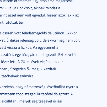
ben leltem örömömet. Egy probléma megértése
" - vallja Bor Zsolt, akinek mindez a
int ezzel nem volt egyedül, hiszen azok, akik az
rt futottak be.
 összehívott feladatmegoldó délutánon. „Akkor
kát. Érdekes jelenség volt, de ekkor még nem volt
ett vissza a fizikus. Az egyetemet a
azatért, egy házgyárban dolgozott. Ezt követően
 lézer lett. A 70-es évek elején, amikor
hozni, Szegeden ők maguk kezdtek
utatóhelyek számára.
 közelebb, hogy németországi ösztöndíjat nyert a
yamatosan több szegedi kutatóval dolgozott. A
előállítani, melyek segítségével óriási