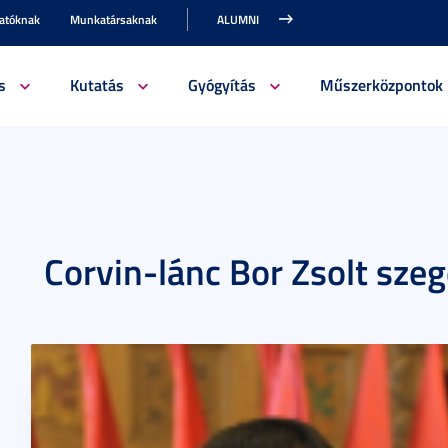
gatóknak
Munkatársaknak
ALUMNI
s
Kutatás
Gyógyítás
Műszerközpontok
Corvin-lánc Bor Zsolt sz