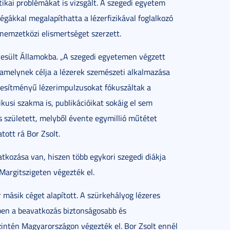
tikai problémákat is vizsgált. A szegedi egyetem
légákkal megalapíthatta a lézerfizikával foglalkozó
nemzetközi elismertséget szerzett.
yesült Államokba. „A szegedi egyetemen végzett
t, amelynek célja a lézerek szemészeti alkalmazása
ljesítményű lézerimpulzusokat fókuszáltak a
ikusi szakma is, publikációikat sokáig el sem
s született, melyből évente egymillió műtétet
tott rá Bor Zsolt.
tkozása van, hiszen több egykori szegedi diákja
 Margitszigeten végezték el.
r másik céget alapított. A szürkehályog lézeres
ében a beavatkozás biztonságosabb és
szintén Magyarországon végezték el. Bor Zsolt ennél