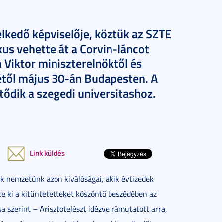
lkedő képviselője, köztük az SZTE
kus vehette át a Corvin-láncot
 Viktor miniszterelnöktől és
étől május 30-án Budapesten. A
ötődik a szegedi universitashoz.
Link küldés
nök nemzetünk azon kiválóságai, akik évtizedek
te ki a kitüntetetteket köszöntő beszédében az
sa szerint – Arisztotelészt idézve rámutatott arra,