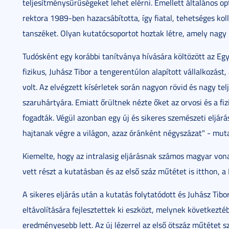
teljesítménysűrűségeket lehet elérni. Emellett általános op
rektora 1989-ben hazacsábította, így fiatal, tehetséges kol
tanszéket. Olyan kutatócsoportot hoztak létre, amely nagy 
Tudósként egy korábbi tanítványa hívására költözött az Eg
fizikus, Juhász Tibor a tengerentúlon alapított vállalkozás
volt. Az elvégzett kísérletek során nagyon rövid és nagy te
szaruhártyára. Emiatt őrültnek nézte őket az orvosi és a fiz
fogadták. Végül azonban egy új és sikeres szemészeti eljárá
hajtanak végre a világon, azaz óránként négyszázat" - muta
Kiemelte, hogy az intralasig eljárásnak számos magyar vona
vett részt a kutatásban és az első száz műtétet is itthon, a
A sikeres eljárás után a kutatás folytatódott és Juhász Tibo
eltávolítására fejlesztettek ki eszközt, melynek következt
eredményesebb lett. Az új lézerrel az első ötszáz műtétet 