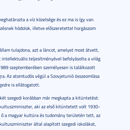
eghatározta a víz közelsége és ez ma is így van.
fözésnek hódolok, illetve előszeretettel horgászom
állam tulajdona, azt a láncot, amelyet most átvett,
t intellektuális teljesítményével befolyásolta a világ
l 1989 szeptemberében személyesen is találkozott
gra. Az atomtudós végül a Szovjetunió összeomlása
edre is ellátogatott.
t két szegedi korábban már megkapta a kitüntetést:
ultuszminiszter, aki az első kitüntetett volt 1930-
ő a magyar kultúra és tudomány területén tett, az
ultuszminiszter által alapított szegedi iskolákat,