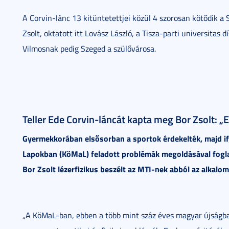
A Corvin-lánc 13 kitüntetettjei közül 4 szorosan kötődik 
Zsolt, oktatott itt Lovász László, a Tisza-parti universitas
Vilmosnak pedig Szeged a szülővárosa.
Teller Ede Corvin-láncát kapta meg Bor Zsolt:
Gyermekkorában elsősorban a sportok érdekelték, majd ifj
Lapokban (KöMaL) feladott problémák megoldásával foglal
Bor Zsolt lézerfizikus beszélt az MTI-nek abból az alkalom
„A KöMaL-ban, ebben a több mint száz éves magyar újságban