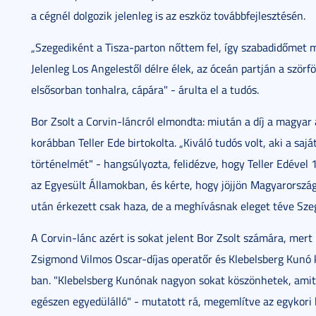
a cégnél dolgozik jelenleg is az eszköz továbbfejlesztésén.
„Szegediként a Tisza-parton nőttem fel, így szabadidőmet m
Jelenleg Los Angelestől délre élek, az óceán partján a ször
elsősorban tonhalra, cápára" - árulta el a tudós.
Bor Zsolt a Corvin-láncról elmondta: miután a díj a magyar 
korábban Teller Ede birtokolta. „Kiváló tudós volt, aki a sajá
történelmét" - hangsúlyozta, felidézve, hogy Teller Edéve
az Egyesült Államokban, és kérte, hogy jöjjön Magyarorszá
után érkezett csak haza, de a meghívásnak eleget téve Szeg
A Corvin-lánc azért is sokat jelent Bor Zsolt számára, mer
Zsigmond Vilmos Oscar-díjas operatőr és Klebelsberg Kunó k
ban. "Klebelsberg Kunónak nagyon sokat köszönhetek, amit 
egészen egyedülálló" - mutatott rá, megemlítve az egykori k