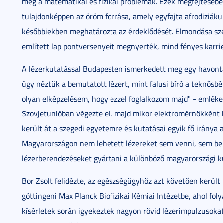
meg a matematikai és fizikai problémák. Ezek megfejtésé
tulajdonképpen az öröm forrása, amely egyfajta afrodiziákum
későbbiekben meghatározta az érdeklődését. Elmondása szer
említett lap pontversenyeit megnyerték, mind fényes karrie
A lézerkutatással Budapesten ismerkedett meg egy havonta
úgy néztük a bemutatott lézert, mint falusi bíró a teknősbé
olyan elképzelésem, hogy ezzel foglalkozom majd" - emlékez
Szovjetunióban végezte el, majd mikor elektromérnökként h
került át a szegedi egyetemre és kutatásai egyik fő iránya a
Magyarországon nem lehetett lézereket sem venni, sem be
lézerberendezéseket gyártani a különböző magyarországi k
Bor Zsolt felidézte, az egészségügyhöz azt követően került
göttingeni Max Planck Biofizikai Kémiai Intézetbe, ahol fol
kísérletek során igyekeztek nagyon rövid lézerimpulzusokat 