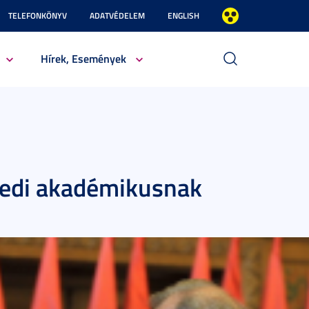
TELEFONKÖNYV
ADATVÉDELEM
ENGLISH
Hírek, Események
egedi akadémikusnak