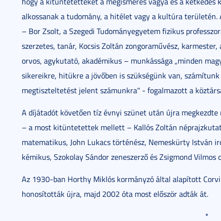
hogy a kitüntetetteket a megismerés vágya és a kétkedés 
alkossanak a tudomány, a hitélet vagy a kultúra területén. 
– Bor Zsolt, a Szegedi Tudományegyetem fizikus professzora
szerzetes, tanár, Kocsis Zoltán zongoraművész, karmester, 
orvos, agykutató, akadémikus – munkássága „minden magya
sikereikre, hitükre a jövőben is szükségünk van, számítunk 
megtiszteltetést jelent számunkra" - fogalmazott a köztárs
A díjátadót követően tíz évnyi szünet után újra megkezdte
– a most kitüntetettek mellett – Kallós Zoltán néprajzkuta
matematikus, John Lukacs történész, Nemeskürty István ir
kémikus, Szokolay Sándor zeneszerző és Zsigmond Vilmos o
Az 1930-ban Horthy Miklós kormányzó által alapított Corvi
honosították újra, majd 2002 óta most először adták át.
*