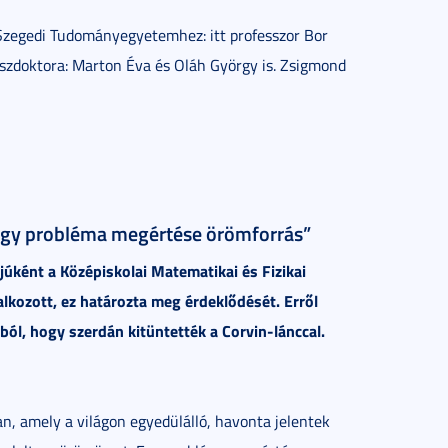
a Szegedi Tudományegyetemhez: itt professzor Bor
 díszdoktora: Marton Éva és Oláh György is. Zsigmond
 „Egy probléma megértése örömforrás”
úként a Középiskolai Matematikai és Fizikai
kozott, ez határozta meg érdeklődését. Erről
ból, hogy szerdán kitüntették a Corvin-lánccal.
, amely a világon egyedülálló, havonta jelentek