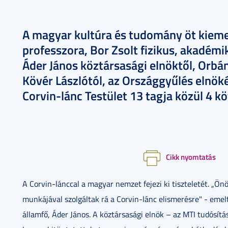
A magyar kultúra és tudomány öt kieme
professzora, Bor Zsolt fizikus, akadémi
Áder János köztársasági elnöktől, Orbán
Kövér Lászlótól, az Országgyűlés elnök
Corvin-lánc Testület 13 tagja közül 4 k
Cikk nyomtatás
A Corvin-lánccal a magyar nemzet fejezi ki tiszteletét. „Ö
munkájával szolgáltak rá a Corvin-lánc elismerésre" - emel
államfő, Áder János. A köztársasági elnök – az MTI tudósítá