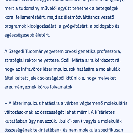
mert a tudomány művelői együtt tehetnek a betegségek
korai felismeréséért, majd az életmódváltáshoz vezető
programok kidolgozásáért, a gyógyításért, a boldogabb és
egészségesebb életért.
A Szegedi Tudományegyetem orvosi genetika professzora,
stratégiai rektorhelyettese, Széll Márta arra kérdezett rá,
hogy az infravörös lézerimpulzusok hatására a molekulák
által keltett jelek sokaságából kitűnik-e, hogy melyeket
eredményeznek kóros folyamatok.
– A lézerimpulzus hatására a vérben végbemenő molekuláris
változásoknak az összességét lehet mérni. A kísérletes
kutatásban úgy nevezzük, „bulk”-ban ( vagyis a molekulák
összeségének tekintetében), és nem molekula specifikusan