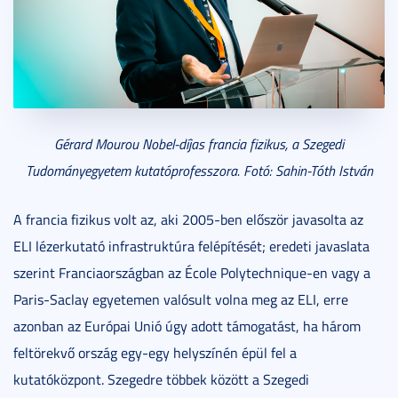
Gérard Mourou Nobel-díjas francia fizikus, a Szegedi
Tudományegyetem kutatóprofesszora. Fotó: Sahin-Tóth István
A francia fizikus volt az, aki 2005-ben először javasolta az
ELI lézerkutató infrastruktúra felépítését; eredeti javaslata
szerint Franciaországban az École Polytechnique-en vagy a
Paris-Saclay egyetemen valósult volna meg az ELI, erre
azonban az Európai Unió úgy adott támogatást, ha három
feltörekvő ország egy-egy helyszínén épül fel a
kutatóközpont. Szegedre többek között a Szegedi