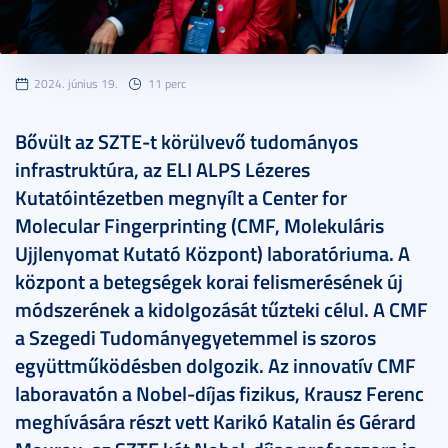
2024. június 19.
11 perc
Bővült az SZTE-t körülvevő tudományos
infrastruktúra, az ELI ALPS Lézeres
Kutatóintézetben megnyílt a Center for
Molecular Fingerprinting (CMF, Molekuláris
Ujjlenyomat Kutató Központ) laboratóriuma. A
központ a betegségek korai felismerésének új
módszerének a kidolgozását tűzteki célul. A CMF
a Szegedi Tudományegyetemmel is szoros
együttműködésben dolgozik. Az innovatív CMF
laboravatón a Nobel-díjas fizikus, Krausz Ferenc
meghívására részt vett Karikó Katalin és Gérard