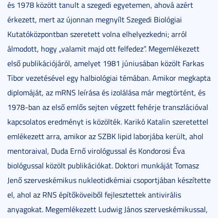
és 1978 között tanult a szegedi egyetemen, ahová azért
érkezett, mert az újonnan megnyílt Szegedi Biológiai
Kutatóközpontban szeretett volna elhelyezkedni; arról
álmodott, hogy „valamit majd ott felfedez”. Megemlékezett
első publikációjáról, amelyet 1981 júniusában közölt Farkas
Tibor vezetésével egy halbiológiai témában. Amikor megkapta
diplomáját, az mRNS leírása és izolálása már megtörtént, és
1978-ban az első emlős sejten végzett fehérje transzlációval
kapcsolatos eredményt is közölték. Karikó Katalin szeretettel
emlékezett arra, amikor az SZBK lipid laborjába került, ahol
mentoraival, Duda Ernő virológussal és Kondorosi Éva
biológussal közölt publikációkat. Doktori munkáját Tomasz
Jenő szerveskémikus nukleotidkémiai csoportjában készítette
el, ahol az RNS építőköveiből fejlesztettek antivirális
anyagokat. Megemlékezett Ludwig János szerveskémikussal,