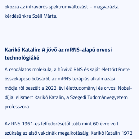
okozza az infravörös spektrumváltozást – magyarázta
kérdésünkre Széll Márta.
Karikó Katalin: A jövő az mRNS-alapú orvosi
technológiáké
A csodálatos molekula, a hírvivő RNS és saját élettörténete
összekapcsolódásáról, az mRNS terápiás alkalmazási
módjairól beszélt a 2023. évi élettudományi és orvosi Nobel-
díjjal elismert Karikó Katalin, a Szegedi Tudományegyetem
professzora.
Az RNS 1961-es felfedezésétől több mint 60 évre volt
szükség az első vakcinák megalkotásáig. Karikó Katalin 1973