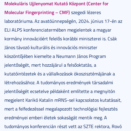
Molekuláris Ujjlenyomat Kutató Központ (Center for
Molecular Fingerprinting – CMF)
szegedi lézeres
laboratóriuma. Az avatóünnepségén, 2024. június 17-én az
ELI ALPS konferenciatermében megjelentek a magyar
kormány innovációért felelős korábbi miniszterei is. Csák
János távozó kulturális és innovációs miniszter
köszöntőjében kiemelte a Neumann János Program
jelentőségét, mert hozzájárul a felsőoktatás, a
kutatóintézetek és a vállalkozások ökoszisztémájának a
létrehozásához. A tudományos eredmények társadalmi
jelentőségét ecsetelve példaként említette a megnyitón
megjelent Karikó Katalin mRNS-sel kapcsolatos kutatásait,
mert a felfedezéssel megalapozott technológiai fejlesztés
eredményei emberi életek sokaságát mentik meg. A
tudományos konferencián részt vett az SZTE rektora, Rovó