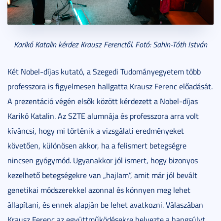
Karikó Katalin kérdez Krausz Ferenctől. Fotó: Sahin-Tóth István
Két Nobel-díjas kutató, a Szegedi Tudományegyetem több
professzora is figyelmesen hallgatta Krausz Ferenc előadását.
A prezentáció végén elsők között kérdezett a Nobel-díjas
Karikó Katalin. Az SZTE alumnája és professzora arra volt
kíváncsi, hogy mi történik a vizsgálati eredményeket
követően, különösen akkor, ha a felismert betegségre
nincsen gyógymód. Ugyanakkor jól ismert, hogy bizonyos
kezelhető betegségekre van „hajlam”, amit már jól bevált
genetikai módszerekkel azonnal és könnyen meg lehet
állapítani, és ennek alapján be lehet avatkozni. Válaszában
Krausz Ferenc az együttműködésekre helyezte a hangsúlyt,