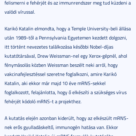
felismerni e fehérjét és az immunrendszer meg tud küzdeni a
valódi vírussal.
Karikó Katalin elmondta, hogy a Temple University-beli állása
után 1989-től a Pennsylvania Egyetemen kezdett dolgozni,
itt történt nevezetes találkozása későbbi Nobel-díjas
kutatótársával, Drew Weissman-nel egy Xerox-gépnél, ahol
fénymásolás közben Weissman beszélt neki arról, hogy
vakcinafejlesztéssel szeretne foglalkozni, amire Karikó
Katalin, aki ekkor már majd 10 éve mRNS-sekkel
foglalkozott, felajánlotta, hogy ő elkészíti a szükséges vírus
fehérjét kódoló mRNS-t a projekthez.
A kutatás elején azonban kiderült, hogy az elkészült mRNS-
nek erős gyulladáskeltő, immunogén hatása van. Ekkor