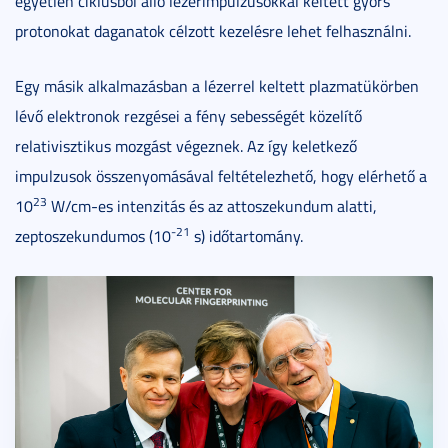
egyetlen ciklusból álló lézerimpulzusokkal keltett gyors
protonokat daganatok célzott kezelésre lehet felhasználni.
Egy másik alkalmazásban a lézerrel keltett plazmatükörben
lévő elektronok rezgései a fény sebességét közelítő
relativisztikus mozgást végeznek. Az így keletkező
impulzusok összenyomásával feltételezhető, hogy elérhető a
23
10
W/cm-es intenzitás és az attoszekundum alatti,
-21
zeptoszekundumos (10
s) időtartomány.