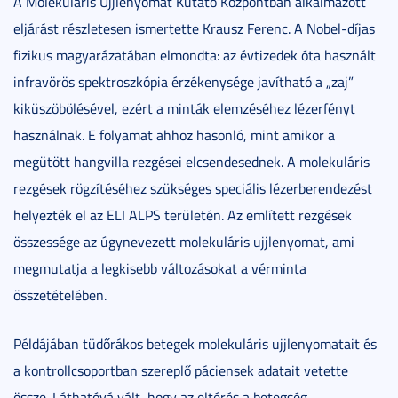
A Molekuláris Ujjlenyomat Kutató Központban alkalmazott
eljárást részletesen ismertette Krausz Ferenc. A Nobel-díjas
fizikus magyarázatában elmondta: az évtizedek óta használt
infravörös spektroszkópia érzékenysége javítható a „zaj”
kiküszöbölésével, ezért a minták elemzéséhez lézerfényt
használnak. E folyamat ahhoz hasonló, mint amikor a
megütött hangvilla rezgései elcsendesednek. A molekuláris
rezgések rögzítéséhez szükséges speciális lézerberendezést
helyezték el az ELI ALPS területén. Az említett rezgések
összessége az úgynevezett molekuláris ujjlenyomat, ami
megmutatja a legkisebb változásokat a vérminta
összetételében.
Példájában tüdőrákos betegek molekuláris ujjlenyomatait és
a kontrollcsoportban szereplő páciensek adatait vetette
össze. Láthatóvá vált, hogy az eltérés a betegség