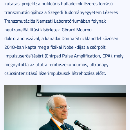
kutatási projekt; a nukleáris hulladékok lézeres forrású
transzmutációjához a Szegedi Tudományegyetem Lézeres
Transzmutációs Nemzeti Laboratóriumában folynak
neutronelőállítási kísérletek. Gérard Mourou
doktoranduszával, a kanadai Donna Stricklanddel közösen
2018-ban kapta meg a fizikai Nobel-díjat a csörpölt
impulzuserősítésért (Chirped Pulse Amplification, CPA), mely
megnyitotta az utat a femtoszekundumos, ultranagy
csúcsintenzitású lézerimpulzusok létrehozása előtt.