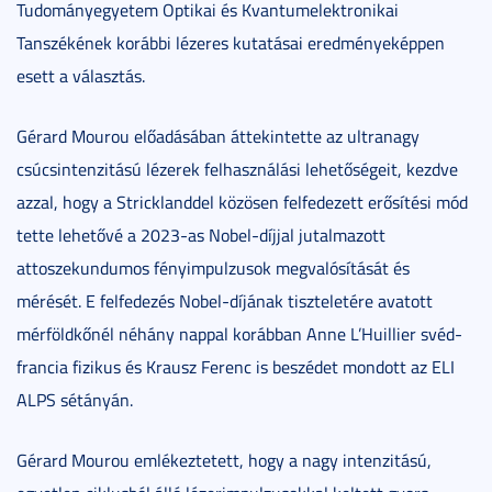
Tudományegyetem Optikai és Kvantumelektronikai
Tanszékének korábbi lézeres kutatásai eredményeképpen
esett a választás.
Gérard Mourou előadásában áttekintette az ultranagy
csúcsintenzitású lézerek felhasználási lehetőségeit, kezdve
azzal, hogy a Stricklanddel közösen felfedezett erősítési mód
tette lehetővé a 2023-as Nobel-díjjal jutalmazott
attoszekundumos fényimpulzusok megvalósítását és
mérését. E felfedezés Nobel-díjának tiszteletére avatott
mérföldkőnél néhány nappal korábban Anne L’Huillier svéd-
francia fizikus és Krausz Ferenc is beszédet mondott az ELI
ALPS sétányán.
Gérard Mourou emlékeztetett, hogy a nagy intenzitású,