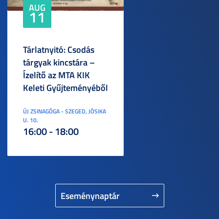
AUG
11
Tárlatnyitó: Csodás
tárgyak kincstára –
Ízelítő az MTA KIK
Keleti Gyűjteményéből
ÚJ ZSINAGÓGA - SZEGED, JÓSIKA
U. 10.
16:00 - 18:00
Eseménynaptár