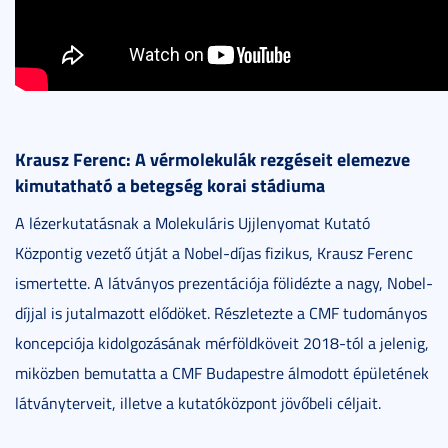
Krausz Ferenc: A vérmolekulák rezgéseit elemezve
kimutatható a betegség korai stádiuma
A lézerkutatásnak a Molekuláris Ujjlenyomat Kutató
Központig vezető útját a Nobel-díjas fizikus, Krausz Ferenc
ismertette. A látványos prezentációja fölidézte a nagy, Nobel-
díjjal is jutalmazott elődöket. Részletezte a CMF tudományos
koncepciója kidolgozásának mérföldköveit 2018-tól a jelenig,
miközben bemutatta a CMF Budapestre álmodott épületének
látványterveit, illetve a kutatóközpont jövőbeli céljait.