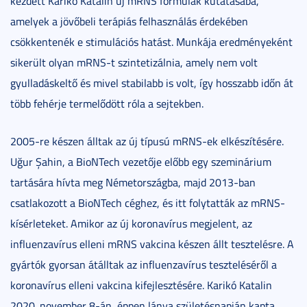
kezdett Karikó Katalin új mRNS formulák kutatásába,
amelyek a jövőbeli terápiás felhasználás érdekében
csökkentenék e stimulációs hatást. Munkája eredményeként
sikerült olyan mRNS-t szintetizálnia, amely nem volt
gyulladáskeltő és mivel stabilabb is volt, így hosszabb időn át
több fehérje termelődött róla a sejtekben.
2005-re készen álltak az új típusú mRNS-ek elkészítésére.
Uğur Şahin, a BioNTech vezetője előbb egy szeminárium
tartására hívta meg Németországba, majd 2013-ban
csatlakozott a BioNTech céghez, és itt folytatták az mRNS-
kísérleteket. Amikor az új koronavírus megjelent, az
influenzavírus elleni mRNS vakcina készen állt tesztelésre. A
gyártók gyorsan átálltak az influenzavírus teszteléséről a
koronavírus elleni vakcina kifejlesztésére. Karikó Katalin
2020. november 8-án, éppen lánya születésnapján kapta