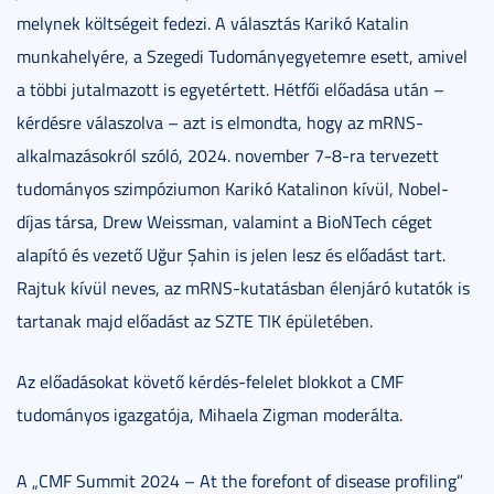
melynek költségeit fedezi. A választás Karikó Katalin
munkahelyére, a Szegedi Tudományegyetemre esett, amivel
a többi jutalmazott is egyetértett. Hétfői előadása után –
kérdésre válaszolva – azt is elmondta, hogy az mRNS-
alkalmazásokról szóló, 2024. november 7-8-ra tervezett
tudományos szimpóziumon Karikó Katalinon kívül, Nobel-
díjas társa, Drew Weissman, valamint a BioNTech céget
alapító és vezető Uğur Şahin is jelen lesz és előadást tart.
Rajtuk kívül neves, az mRNS-kutatásban élenjáró kutatók is
tartanak majd előadást az SZTE TIK épületében.
Az előadásokat követő kérdés-felelet blokkot a CMF
tudományos igazgatója, Mihaela Zigman moderálta.
A „CMF Summit 2024 – At the forefont of disease profiling”