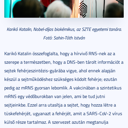
Karikó Katalin, Nobel-díjas biokémikus, az SZTE egyetemi tanára.
Fotó: Sahin-Tóth István
Karikó Katalin összefoglalta, hogy a hírvivő RNS-nek az a
szerepe a természetben, hogy a DNS-ben tárolt információt a
sejtek fehérjeszintézis-gyárába vigye, ahol ennek alapján
készül a sejtműködéshez szükséges kódolt fehérje; ezután
pedig az mRNS gyorsan lebomlik. A vakcinában a szintetikus
mRNS egy védőburokban van jelen, ami be tud jutni
sejtjeinkbe. Ezzel arra utasítja a sejtet, hogy hozza létre a
tüskefehérjét, ugyanazt a fehérjét, amit a SARS-CoV-2 vírus
külső része tartalmaz. A szervezet azután megtanulja