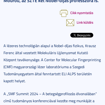
Mourou, az SZTE két Nobel-díjas professzora is.
Cikk nyomtatás
Link küldés
A lézeres technológián alapul a Nobel-díjas fizikus, Krausz
Ferenc által vezetett Molekuláris Ujjlenyomat Kutató
Központ tevékenysége. A Center for Molecular Fingerprinting
(CMF) magyarországi lézer laboratóriuma a Szegedi
Tudományegyetem által fenntartott ELI ALPS területén
kapott helyet.
A „SMF Summit 2024 – A betegségprofilozás élvonalában”
című tudományos konferenciával kezdte meg munkáját a