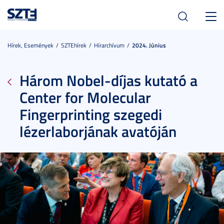
Toggl
navig
Hírek, Események
SZTEhírek
Hírarchívum
2024. Június
Három Nobel-díjas kutató a
Center for Molecular
Fingerprinting szegedi
lézerlaborjának avatóján