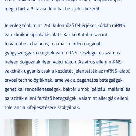
meg a hírt a 3. fazisú klinikai tesztek sikeréről.
Jelenleg több mint 250 különböző fehérjéket kódoló mRNS
van klinikai kipróbálás alatt. Karikó Katalin szerint
folyamatos a haladás, ma már minden nagyobb
gyógyszergyártó cégnek van mRNS-részlege, és számos
helyen dolgoznak ilyen vakcinákon. Az vírus elleni mRNS-
vakcinák ugyanis csak a kezdetét jelentették az mRNS-alapú
orvosi technológiáknak, amelyek a daganatos betegségek,
genetikai rendellenességek, baktériumok (például malária) és
paraziták elleni fertőző betegségek, valamint allergiák elleni
tolerancia kifejlesztésére szolgálnak.