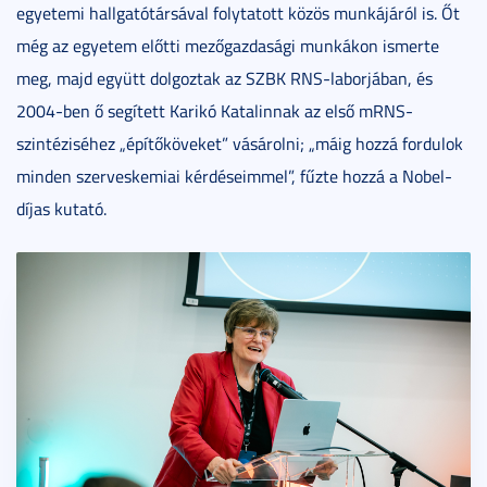
egyetemi hallgatótársával folytatott közös munkájáról is. Őt
még az egyetem előtti mezőgazdasági munkákon ismerte
meg, majd együtt dolgoztak az SZBK RNS-laborjában, és
2004-ben ő segített Karikó Katalinnak az első mRNS-
szintéziséhez „építőköveket” vásárolni; „máig hozzá fordulok
minden szerveskemiai kérdéseimmel”, fűzte hozzá a Nobel-
díjas kutató.