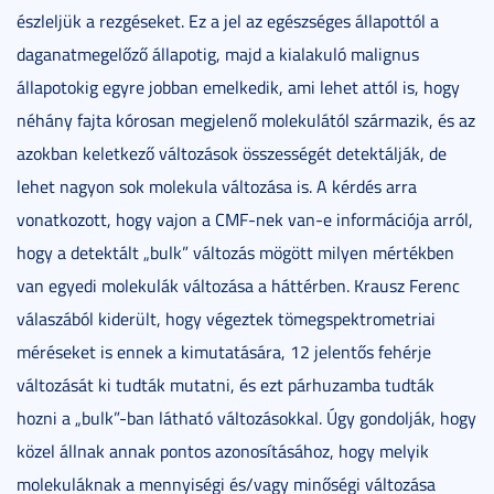
észleljük a rezgéseket. Ez a jel az egészséges állapottól a
daganatmegelőző állapotig, majd a kialakuló malignus
állapotokig egyre jobban emelkedik, ami lehet attól is, hogy
néhány fajta kórosan megjelenő molekulától származik, és az
azokban keletkező változások összességét detektálják, de
lehet nagyon sok molekula változása is. A kérdés arra
vonatkozott, hogy vajon a CMF-nek van-e információja arról,
hogy a detektált „bulk” változás mögött milyen mértékben
van egyedi molekulák változása a háttérben. Krausz Ferenc
válaszából kiderült, hogy végeztek tömegspektrometriai
méréseket is ennek a kimutatására, 12 jelentős fehérje
változását ki tudták mutatni, és ezt párhuzamba tudták
hozni a „bulk”-ban látható változásokkal. Úgy gondolják, hogy
közel állnak annak pontos azonosításához, hogy melyik
molekuláknak a mennyiségi és/vagy minőségi változása