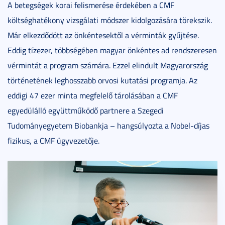
A betegségek korai felismerése érdekében a CMF
költséghatékony vizsgálati módszer kidolgozására törekszik.
Már elkezdődött az önkéntesektől a vérminták gyűjtése.
Eddig tízezer, többségében magyar önkéntes ad rendszeresen
vérmintát a program számára. Ezzel elindult Magyarország
történetének leghosszabb orvosi kutatási programja. Az
eddigi 47 ezer minta megfelelő tárolásában a CMF
egyedülálló együttműködő partnere a Szegedi
Tudományegyetem Biobankja – hangsúlyozta a Nobel-díjas
fizikus, a CMF ügyvezetője.