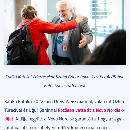
Karikó Katalint érkezésekor Szabó Gábor
üdvözli
az ELI ALPS-ban.
Fotó: Sahin-Tóth István
Karikó Katalin 2022-ben Drew Weissmannal, valamint Özlem
közösen vette át a Novo Nordisk-
Türecivel és Uğur Şahinnal
díjat
. A díjjal együtt a Novo Nordisk garantálta, hogy az egyik
jutalmazott munkahelyen mRNS-konferenciát rendez,