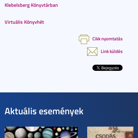
Klebelsberg Könyvtárban
Virtuális Könyvhét
Cikk nyomtatás
Link küldés
Aktuális események