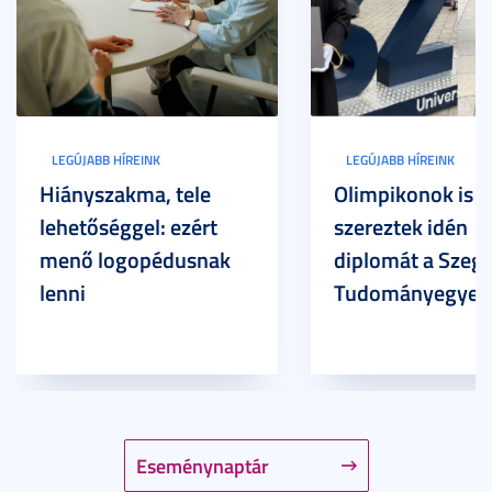
LEGÚJABB HÍREINK
LEGÚJABB HÍREINK
Hiányszakma, tele
Olimpikonok is
lehetőséggel: ezért
szereztek idén
menő logopédusnak
diplomát a Szege
lenni
Tudományegyet
Eseménynaptár