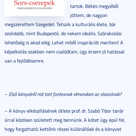
tartok. Békés megyéből
jöttem, de nagyon
megszerettem Szegedet. Tetszik a kulturális élete, bár
szolidabb, mint Budapesté, de nekem ideális. Szórakozási
lehetőség is akad elég. Lehet miből inspirációt meríteni! A
képalkotás szakban nem csalódtam, úgy érzem jó hatással
van a fejlődésemre.
–
Első könyvéről mit tart fontosnak elmondani az olvasónak?
– A könyv elkészítésének ötlete prof. dr. Szabó Tibor tanár
úrral közösen született meg bennünk. A kötet úgy épül fel,
hogy forgatható: kettőnk részei különállóak és a könyvet