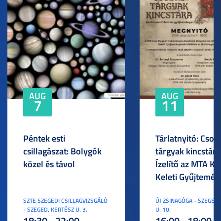
AUG
AUG
7
11
Péntek esti
Tárlatnyitó: Csod
csillagászat: Bolygók
tárgyak kincstára
közel és távol
Ízelítő az MTA KI
Keleti Gyűjtemén
SZTE SZEGEDI CSILLAGVIZSGÁLÓ
ÚJ ZSINAGÓGA - SZEGED,
- SZEGED, KERTÉSZ U. 3.
U. 10.
18:30 - 22:00
16:00 - 18:00