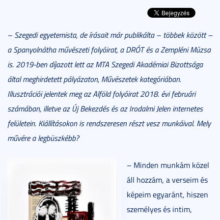
– Szegedi egyetemista, de írásait már publikálta – többek között –
a Spanyolnátha művészeti folyóirat, a DRÓT és a Zempléni Múzsa
is. 2019-ben díjazott lett az MTA Szegedi Akadémiai Bizottsága
által meghirdetett pályázaton, Művészetek kategóriában.
Illusztrációi jelentek meg az Alföld folyóirat 2018. évi februári
számában, illetve az Új Bekezdés és az Irodalmi Jelen internetes
felületein. Kiállításokon is rendszeresen részt vesz munkáival. Mely
művére a legbüszkébb?
– Minden munkám közel
áll hozzám, a verseim és
képeim egyaránt, hiszen
személyes és intim,