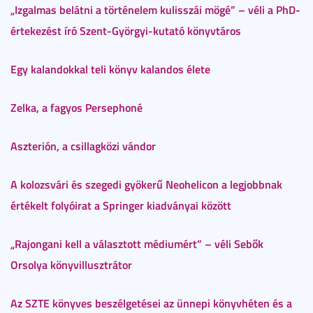
„Izgalmas belátni a történelem kulisszái mögé” – véli a PhD-
értekezést író Szent-Györgyi-kutató könyvtáros
Egy kalandokkal teli könyv kalandos élete
Zelka, a fagyos Persephoné
Aszterión, a csillagközi vándor
A kolozsvári és szegedi gyökerű Neohelicon a legjobbnak
értékelt folyóirat a Springer kiadványai között
„Rajongani kell a választott médiumért” – véli Sebők
Orsolya könyvillusztrátor
Az SZTE könyves beszélgetései az ünnepi könyvhéten és a