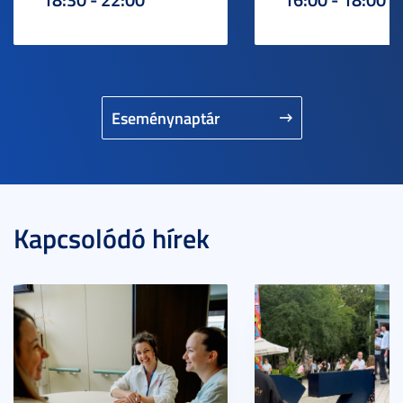
Eseménynaptár
Kapcsolódó hírek