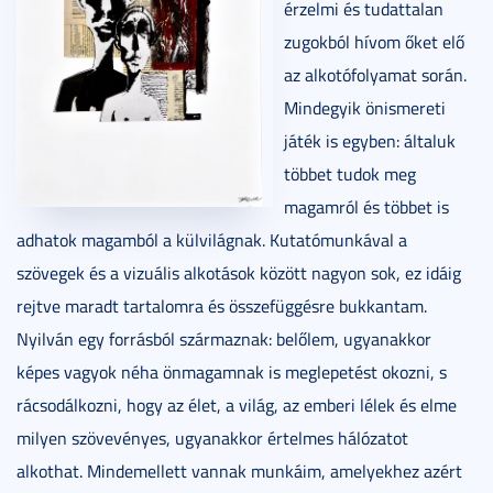
érzelmi és tudattalan
zugokból hívom őket elő
az alkotófolyamat során.
Mindegyik önismereti
játék is egyben: általuk
többet tudok meg
magamról és többet is
adhatok magamból a külvilágnak. Kutatómunkával a
szövegek és a vizuális alkotások között nagyon sok, ez idáig
rejtve maradt tartalomra és összefüggésre bukkantam.
Nyilván egy forrásból származnak: belőlem, ugyanakkor
képes vagyok néha önmagamnak is meglepetést okozni, s
rácsodálkozni, hogy az élet, a világ, az emberi lélek és elme
milyen szövevényes, ugyanakkor értelmes hálózatot
alkothat. Mindemellett vannak munkáim, amelyekhez azért