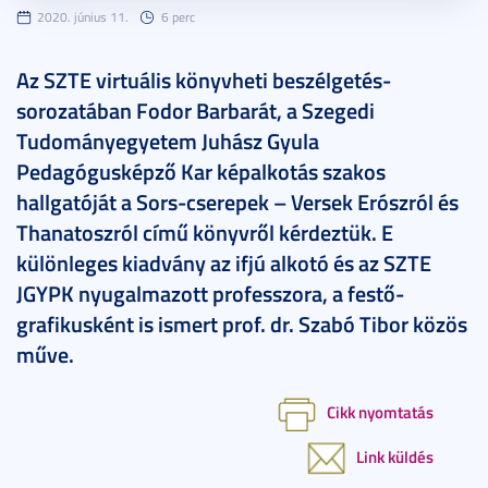
2020. június 11.
6 perc
Az SZTE virtuális könyvheti beszélgetés-
sorozatában Fodor Barbarát, a Szegedi
Tudományegyetem Juhász Gyula
Pedagógusképző Kar képalkotás szakos
hallgatóját a Sors-cserepek – Versek Erószról és
Thanatoszról című könyvről kérdeztük. E
különleges kiadvány az ifjú alkotó és az SZTE
JGYPK nyugalmazott professzora, a festő-
grafikusként is ismert prof. dr. Szabó Tibor közös
műve.
Cikk nyomtatás
Link küldés