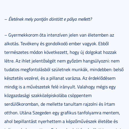
–
Életének mely pontján döntött e pálya mellett?
– Gyermekkorom óta intenzíven jelen van életemben az
alkotás. Tevékeny és gondolkodó ember vagyok. Ebből
természetes módon következett, hogy új dolgokat hozzak
létre. Az ihlet jelentőségét nem győzöm hangsúlyozni: nem
tudatos megfontolásból születnek munkák, mindebben: belső
késztetés vezérel, és a pillanat varázsa. Az érdeklődésem
mindig is a művészetek felé irányult. Valahogy mégis egy
közgazdasági szakközépiskolába csöppentem
serdülőkoromban, de mellette tanultam rajzolni és írtam
otthon. Utána Szegeden egy grafikus tanfolyamra mentem,
ahol bepillantást nyerhettem a képzőművészek életébe és