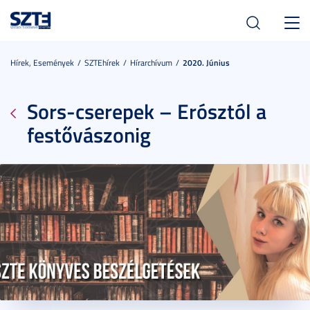
Toggl
navig
Hírek, Események
SZTEhírek
Hírarchívum
2020. Június
Sors-cserepek – Erósztól a
festővászonig