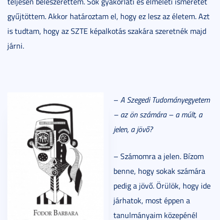
teljesen beleszerettem. Sok gyakorlati és elméleti ismeretet
gyűjtöttem. Akkor határoztam el, hogy ez lesz az életem. Azt
is tudtam, hogy az SZTE képalkotás szakára szeretnék majd
járni.
–
A Szegedi Tudományegyetem
– az ön számára – a múlt, a
jelen, a jövő?
– Számomra a jelen. Bízom
benne, hogy sokak számára
pedig a jövő. Örülök, hogy ide
járhatok, most éppen a
tanulmányaim közepénél