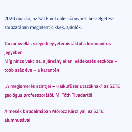
2020 nyarán, az SZTE virtuális könyvheti beszélgetés-
sorozatában megjelent cikkek, ajánlók:
Tárcanovellák szegedi egyetemistáktól a koronavírus
jegyében
Míg nincs vakcina, a járvány elleni védekezés eszköze –
több száz éve – a karantén
„A megismerés szintjei – Haikufüzér utazóknak” az SZTE
geológus professzorától, M. Tóth Tivadartól
A mesék birodalmában Mórocz Károllyal, az SZTE
alumnusával