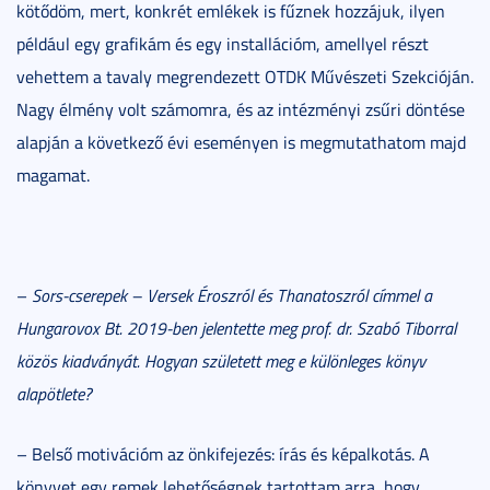
kötődöm, mert, konkrét emlékek is fűznek hozzájuk, ilyen
például egy grafikám és egy installációm, amellyel részt
vehettem a tavaly megrendezett OTDK Művészeti Szekcióján.
Nagy élmény volt számomra, és az intézményi zsűri döntése
alapján a következő évi eseményen is megmutathatom majd
magamat.
–
Sors-cserepek – Versek Éroszról és Thanatoszról címmel a
Hungarovox Bt. 2019-ben jelentette meg prof. dr. Szabó Tiborral
közös kiadványát. Hogyan született meg e különleges könyv
alapötlete?
– Belső motivációm az önkifejezés: írás és képalkotás. A
könyvet egy remek lehetőségnek tartottam arra, hogy