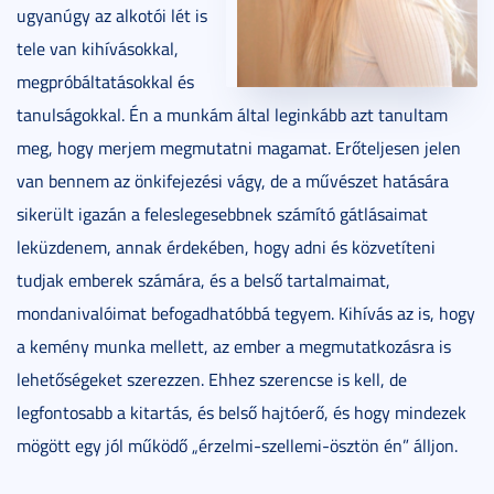
ugyanúgy az alkotói lét is
tele van kihívásokkal,
megpróbáltatásokkal és
tanulságokkal. Én a munkám által leginkább azt tanultam
meg, hogy merjem megmutatni magamat. Erőteljesen jelen
van bennem az önkifejezési vágy, de a művészet hatására
sikerült igazán a feleslegesebbnek számító gátlásaimat
leküzdenem, annak érdekében, hogy adni és közvetíteni
tudjak emberek számára, és a belső tartalmaimat,
mondanivalóimat befogadhatóbbá tegyem. Kihívás az is, hogy
a kemény munka mellett, az ember a megmutatkozásra is
lehetőségeket szerezzen. Ehhez szerencse is kell, de
legfontosabb a kitartás, és belső hajtóerő, és hogy mindezek
mögött egy jól működő „érzelmi-szellemi-ösztön én” álljon.