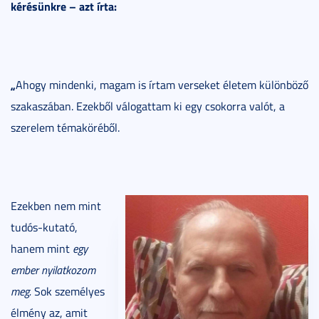
kérésünkre – azt írta:
„
Ahogy mindenki, magam is írtam verseket életem különböző
szakaszában. Ezekből válogattam ki egy csokorra valót, a
szerelem témaköréből.
Ezekben nem mint
tudós-kutató,
hanem mint
egy
ember nyilatkozom
meg.
Sok személyes
élmény az, amit