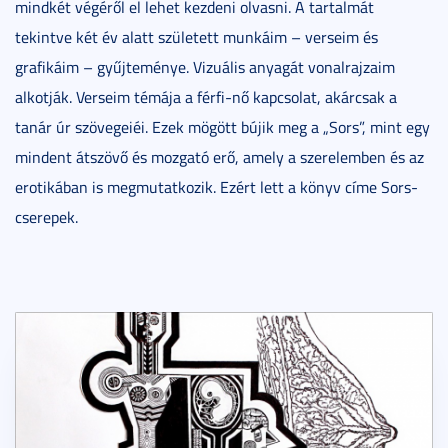
mindkét végéről el lehet kezdeni olvasni. A tartalmát
tekintve két év alatt született munkáim – verseim és
grafikáim – gyűjteménye. Vizuális anyagát vonalrajzaim
alkotják. Verseim témája a férfi-nő kapcsolat, akárcsak a
tanár úr szövegeiéi. Ezek mögött bújik meg a „Sors”, mint egy
mindent átszövő és mozgató erő, amely a szerelemben és az
erotikában is megmutatkozik. Ezért lett a könyv címe Sors-
cserepek.