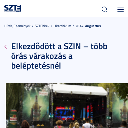
Toggl
navig
Hírek, Események
SZTEhírek
Hírarchívum
2014. Augusztus
Elkezdődött a SZIN – több
órás várakozás a
beléptetésnél