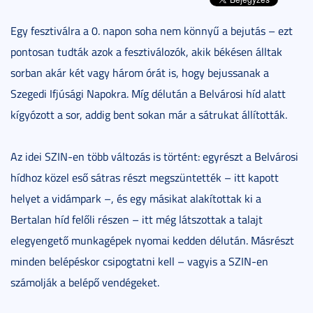
Egy fesztiválra a 0. napon soha nem könnyű a bejutás – ezt
pontosan tudták azok a fesztiválozók, akik békésen álltak
sorban akár két vagy három órát is, hogy bejussanak a
Szegedi Ifjúsági Napokra. Míg délután a Belvárosi híd alatt
kígyózott a sor, addig bent sokan már a sátrukat állították.
Az idei SZIN-en több változás is történt: egyrészt a Belvárosi
hídhoz közel eső sátras részt megszüntették – itt kapott
helyet a vidámpark –, és egy másikat alakítottak ki a
Bertalan híd felőli részen – itt még látszottak a talajt
elegyengető munkagépek nyomai kedden délután. Másrészt
minden belépéskor csipogtatni kell – vagyis a SZIN-en
számolják a belépő vendégeket.