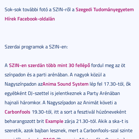
Szegedi Tudományegyetem
Sok-sok további fotó a SZIN-ről a
Hírek Facebook-oldalán
Szerdai programok a SZIN-en:
SZIN-en szerdán több mint 30 fellépő
A
fordul meg az öt
színpadon és a parti arénában. A nagyok közül a
Anima Sound System
Nagyszínpadon az
lép fel 17.30-tól, ők
egyébként DJ-szettel is jelentkeznek a Party Arénában
hajnali háromkor. A Nagyszípadon az Animát követi a
Carbonfools
19.30-tól, itt a sort a fesztivál húzóneveként
Example
beharangozott brit
zárja 21.30-tól. Akik a ska-t is
szeretik, azok bajban lesznek, mert a Carbonfools-szal szinte