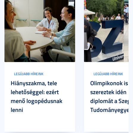
LEGÚJABB HÍREINK
LEGÚJABB HÍREINK
Hiányszakma, tele
Olimpikonok is
lehetőséggel: ezért
szereztek idén
menő logopédusnak
diplomát a Szege
lenni
Tudományegyet