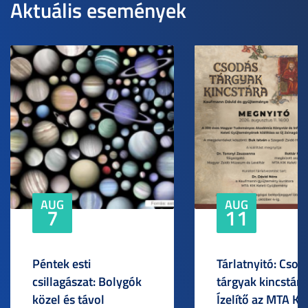
Aktuális események
AUG
AUG
7
11
Péntek esti
Tárlatnyitó: Csod
csillagászat: Bolygók
tárgyak kincstára
közel és távol
Ízelítő az MTA KI