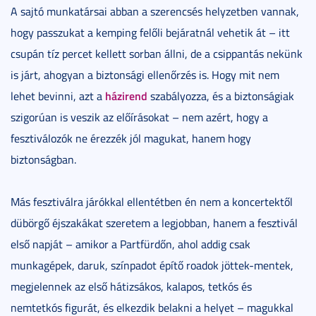
A sajtó munkatársai abban a szerencsés helyzetben vannak,
hogy passzukat a kemping felőli bejáratnál vehetik át – itt
csupán tíz percet kellett sorban állni, de a csippantás nekünk
is járt, ahogyan a biztonsági ellenőrzés is. Hogy mit nem
házirend
lehet bevinni, azt a
szabályozza, és a biztonságiak
szigorúan is veszik az előírásokat – nem azért, hogy a
fesztiválozók ne érezzék jól magukat, hanem hogy
biztonságban.
Más fesztiválra járókkal ellentétben én nem a koncertektől
dübörgő éjszakákat szeretem a legjobban, hanem a fesztivál
első napját – amikor a Partfürdőn, ahol addig csak
munkagépek, daruk, színpadot építő roadok jöttek-mentek,
megjelennek az első hátizsákos, kalapos, tetkós és
nemtetkós figurát, és elkezdik belakni a helyet – magukkal