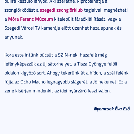
bulira készülő lányok. Aki szeretné, kipróbálhatja a
szegedi zsonglőrklub
zsonglőrködést a
tagjaival, megnézheti
Móra Ferenc Múzeum
a
kitelepült fáraókiállítását, vagy a
Szegedi Városi TV kamerája előtt üzenhet haza apunak és
anyunak.
Kora este intünk búcsút a SZIN-nek, hazafelé még
lefényképezzük az új sátorhelyet, a Tisza Gyöngye felőli
oldalon kígyózó sort. Ahogy tekerünk át a hídon, a szél felénk
fújja az Ocho Macho legnagyobb slágerét, a Jó nekemet. Ez a
zene kísérjen mindenkit az idei nyárzáró fesztiválon.
Nyemcsok Éva Eső