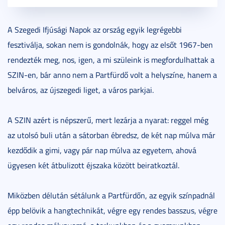
A Szegedi Ifjúsági Napok az ország egyik legrégebbi
fesztiválja, sokan nem is gondolnák, hogy az elsőt 1967-ben
rendezték meg, nos, igen, a mi szüleink is megfordulhattak a
SZIN-en, bár anno nem a Partfürdő volt a helyszíne, hanem a
belváros, az újszegedi liget, a város parkjai.
A SZIN azért is népszerű, mert lezárja a nyarat: reggel még
az utolsó buli után a sátorban ébredsz, de két nap múlva már
kezdődik a gimi, vagy pár nap múlva az egyetem, ahová
ügyesen két átbulizott éjszaka között beiratkoztál.
Miközben délután sétálunk a Partfürdőn, az egyik színpadnál
épp belövik a hangtechnikát, végre egy rendes basszus, végre