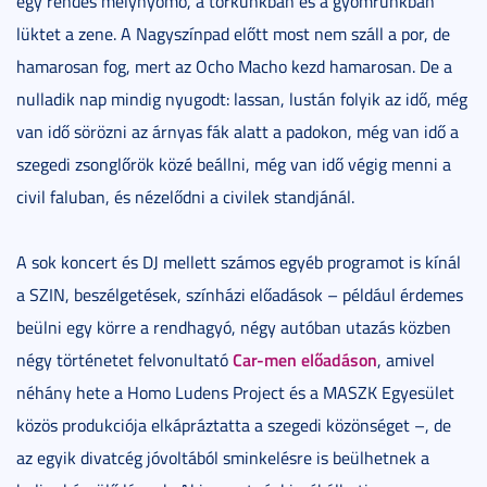
egy rendes mélynyomó, a torkunkban és a gyomrunkban
lüktet a zene. A Nagyszínpad előtt most nem száll a por, de
hamarosan fog, mert az Ocho Macho kezd hamarosan. De a
nulladik nap mindig nyugodt: lassan, lustán folyik az idő, még
van idő sörözni az árnyas fák alatt a padokon, még van idő a
szegedi zsonglőrök közé beállni, még van idő végig menni a
civil faluban, és nézelődni a civilek standjánál.
A sok koncert és DJ mellett számos egyéb programot is kínál
a SZIN, beszélgetések, színházi előadások – például érdemes
beülni egy körre a rendhagyó, négy autóban utazás közben
Car-men előadáson
négy történetet felvonultató
, amivel
néhány hete a Homo Ludens Project és a MASZK Egyesület
közös produkciója elkápráztatta a szegedi közönséget –, de
az egyik divatcég jóvoltából sminkelésre is beülhetnek a