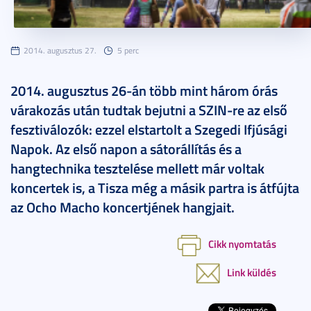
2014. augusztus 27.
5 perc
2014. augusztus 26-án több mint három órás
várakozás után tudtak bejutni a SZIN-re az első
fesztiválozók: ezzel elstartolt a Szegedi Ifjúsági
Napok. Az első napon a sátorállítás és a
hangtechnika tesztelése mellett már voltak
koncertek is, a Tisza még a másik partra is átfújta
az Ocho Macho koncertjének hangjait.
Cikk nyomtatás
Link küldés