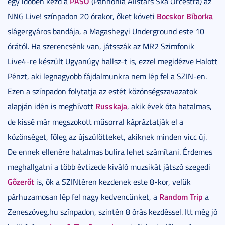
PASO
egy időben kezd a
(Pannonia Allstars Ska Orcestra) az
Bocskor Bíborka
NNG Live! színpadon 20 órakor, őket követi
slágergyáros bandája, a Magashegyi Underground este 10
órától. Ha szerencsénk van, játsszák az MR2 Szimfonik
Live4-re készült Ugyanúgy hallsz-t is, ezzel megidézve Halott
Pénzt, aki legnagyobb fájdalmunkra nem lép fel a SZIN-en.
Ezen a színpadon folytatja az estét közönségszavazatok
Russkaja
alapján idén is meghívott
, akik évek óta hatalmas,
de kissé már megszokott műsorral kápráztatják el a
közönséget, főleg az újszülötteket, akiknek minden vicc új.
De ennek ellenére hatalmas bulira lehet számítani. Érdemes
meghallgatni a több évtizede kiváló muzsikát játszó szegedi
Gőzerőt
is, ők a SZINtéren kezdenek este 8-kor, velük
Random Trip
párhuzamosan lép fel nagy kedvencünket, a
a
Zeneszöveg.hu színpadon, szintén 8 órás kezdéssel. Itt még jó