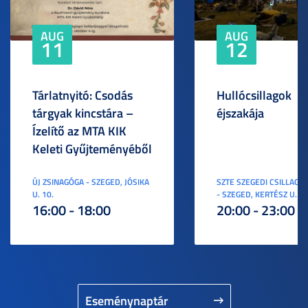
AUG
AUG
11
12
Tárlatnyitó: Csodás
Hullócsillagok
tárgyak kincstára –
éjszakája
Ízelítő az MTA KIK
Keleti Gyűjteményéből
ÚJ ZSINAGÓGA - SZEGED, JÓSIKA
SZTE SZEGEDI CSILLAGV
U. 10.
- SZEGED, KERTÉSZ U. 3.
16:00 - 18:00
20:00 - 23:00
Eseménynaptár