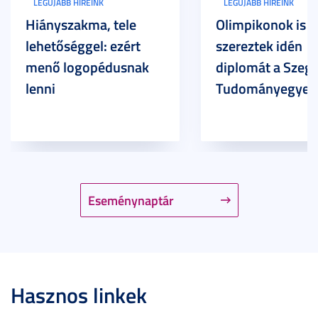
LEGÚJABB HÍREINK
LEGÚJABB HÍREINK
Hiányszakma, tele
Olimpikonok is
lehetőséggel: ezért
szereztek idén
menő logopédusnak
diplomát a Szege
lenni
Tudományegyet
Eseménynaptár
Hasznos linkek