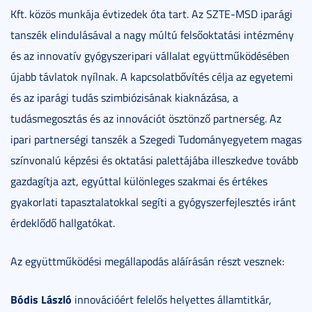
Kft. közös munkája évtizedek óta tart. Az SZTE-MSD iparági
tanszék elindulásával a nagy múltú felsőoktatási intézmény
és az innovatív gyógyszeripari vállalat együttműködésében
újabb távlatok nyílnak. A kapcsolatbővítés célja az egyetemi
és az iparági tudás szimbiózisának kiaknázása, a
tudásmegosztás és az innovációt ösztönző partnerség. Az
ipari partnerségi tanszék a Szegedi Tudományegyetem magas
színvonalú képzési és oktatási palettájába illeszkedve tovább
gazdagítja azt, egyúttal különleges szakmai és értékes
gyakorlati tapasztalatokkal segíti a gyógyszerfejlesztés iránt
érdeklődő hallgatókat.
Az együttműködési megállapodás aláírásán részt vesznek:
Bódis László
innovációért felelős helyettes államtitkár,