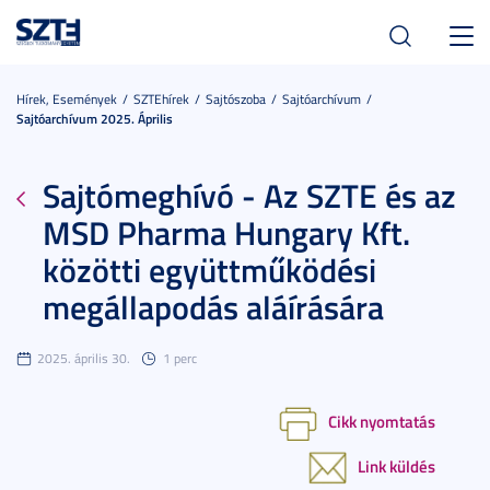
Toggl
navig
Hírek, Események
SZTEhírek
Sajtószoba
Sajtóarchívum
Sajtóarchívum 2025. Április
Sajtómeghívó - Az SZTE és az
MSD Pharma Hungary Kft.
közötti együttműködési
megállapodás aláírására
2025. április 30.
1 perc
Cikk nyomtatás
Link küldés